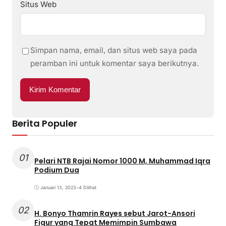
Situs Web
Simpan nama, email, dan situs web saya pada
peramban ini untuk komentar saya berikutnya.
Berita Populer
01
Pelari NTB Rajai Nomor 1000 M, Muhammad Iqra
Podium Dua
Januari 13, 2023
•
4 Dilihat
02
H. Bonyo Thamrin Rayes sebut Jarot-Ansori
Figur yang Tepat Memimpin Sumbawa