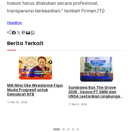
hukum harus dilakukan secara profesional,
transparansi berkeadilan,” tambah Firman.(Tj)
Headline
Facebook
Twitter
Pinterest
Mail
WhatsApp
Berita Terkait
Politik dan
Pemerintahan
Ekonomi dan Bisnis
Mi6 Nilai Oke Wiredarme Figur
Sumbawa Run The Grove
P
Muda Progresif untuk
2026 : Upaya PT SMM dan
P
Demokrat NTB
UNSA Lestarikan Lingkungan
Pesisir
Mei 23, 2026
Mei 4, 2026