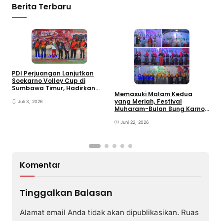
Berita Terbaru
Olahraga
PDI Perjuangan Lanjutkan
Ragam
E
Soekarno Volley Cup di
B
Sumbawa Timur, Hadirkan
Memasuki Malam Kedua
D
Olahraga dan Hiburan bagi
yang Meriah, Festival
Rakyat
Juli 3, 2026
Muharam-Bulan Bung Karno
di Desa Poto Gaungkan
Pemajuan Kebudayaan
Juni 22, 2026
Sumbawa
Komentar
Tinggalkan Balasan
Alamat email Anda tidak akan dipublikasikan.
Ruas