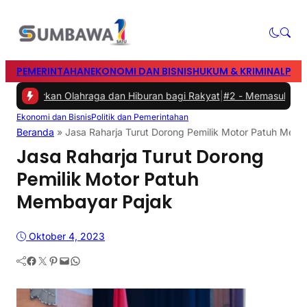
PEMERINTAHAN
EKONOMI DAN BISNIS
HUKUM & KRIMINAL
PEN
dirkan Olahraga dan Hiburan bagi Rakyat
|
#2 -
Memasuki Malam Ked
Ekonomi dan Bisnis
Politik dan Pemerintahan
Beranda
»
Jasa Raharja Turut Dorong Pemilik Motor Patuh Mem
Jasa Raharja Turut Dorong
Pemilik Motor Patuh
Membayar Pajak
Oktober 4, 2023
Facebook
Twitter
Pinterest
Mail
WhatsApp