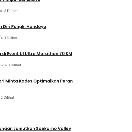
24
•
3 Dilihat
 Diri Pungki Handoyo
3
•
3 Dilihat
 di Event UI Ultra Marathon 70 KM
023
•
3 Dilihat
ri Minta Kades Optimalkan Peran
•
2 Dilihat
u
uangan Lanjutkan Soekarno Volley