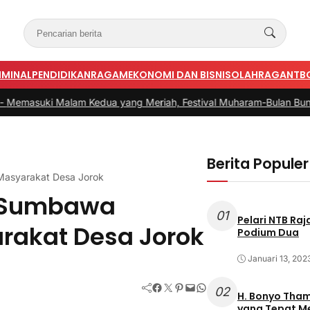
IMINAL
PENDIDIKAN
RAGAM
EKONOMI DAN BISNIS
OLAHRAGA
NTB
alam Kedua yang Meriah, Festival Muharam-Bulan Bung Karno di 
Berita Populer
Masyarakat Desa Jorok
s Sumbawa
01
Pelari NTB Ra
rakat Desa Jorok
Podium Dua
Januari 13, 202
Facebook
Twitter
Pinterest
Mail
WhatsApp
02
H. Bonyo Thamrin Rayes sebu
yang Tepat 