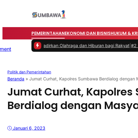
PEMERINTAHAN
EKONOMI DAN BISNIS
HUKUM & KR
imur, Hadirkan Olahraga dan Hiburan bagi Rakyat
|
#2 -
Memasuki M
Politik dan Pemerintahan
Beranda
»
Jumat Curhat, Kapolres Sumbawa Berdialog dengan 
Jumat Curhat, Kapolre
Berdialog dengan Masya
Januari 6, 2023