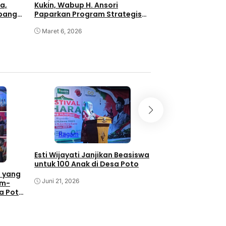
a,
Kukin, Wabup H. Ansori
apangan
Paparkan Program Strategis
Nasional untuk Sumbawa
Maret 6, 2026
Ragam
Momentum Bulan 
dan Festival Muha
Wijayati Komitme
Ragam
Poto untuk Pemaj
Kebudayaan
Juni 21, 2026
Esti Wijayati Janjikan Beasiswa
untuk 100 Anak di Desa Poto
 yang
Juni 21, 2026
am-
sa Poto