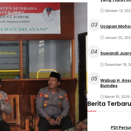
Oktober 13, 20
03
Ucapan Mohon
Januari 20, 202
04
Suwandi Juara
Desember 19, 2
05
Wabup H. Anso
Bumdes
Maret 10, 2025
Berita Terbar
PDI Perj