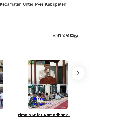
Kecamatan Unter Iwes Kabupaten
Facebook
Twitter
Pinterest
Mail
WhatsApp
Politik dan
Pemerintahan
Safari Ramadhan H
di Rhee, Wabup H. 
Masyarakat Mak
Masjid Darussala
Maret 5, 2026
Politik dan
Pemerintahan
Pimpin Safari Ramadhan di