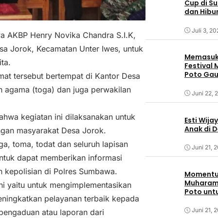
Cup di S
dan Hibu
Juli 3, 2
 AKBP Henry Novika Chandra S.I.K,
sa Jorok, Kecamatan Unter Iwes, untuk
Memasuki
ta.
Festival
Poto Ga
mat tersebut bertempat di Kantor Desa
Sumbaw
h agama (toga) dan juga perwakilan
Juni 22, 
wa kegiatan ini dilaksanakan untuk
Esti Wija
Anak di 
engan masyarakat Desa Jorok.
a, toma, todat dan seluruh lapisan
Juni 21, 
ntuk dapat memberikan informasi
 kepolisian di Polres Sumbawa.
Momentum
Muharam,
ni yaitu untuk mengimplementasikan
Poto unt
meningkatkan pelayanan terbaik kepada
Juni 21, 
engaduan atau laporan dari