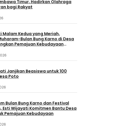
umbawa Timur, Hadirkan Olahraga
ran bagi Rakyat
026
 Malam Kedua yang Meriah,
 Muharam-Bulan Bung Karno di Desa
ungkan Pemajuan Kebudayaan
a
2026
yati Janjikan Beasiswa untuk 100
Desa Poto
2026
 Bulan Bung Karno dan Festival
 Esti Wijayati Komitmen Bantu Desa
uk Pemajuan Kebudayaan
2026