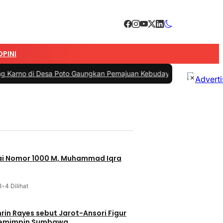
OPINI
Desa Poto Gaungkan Pemajuan Kebudayaan Sumbawa
|
#3 -
Esti Wijay
×
jai Nomor 1000 M, Muhammad Iqra
3
•
4 Dilihat
t Jarot-Ansori Figur
Memimpin Sumbawa