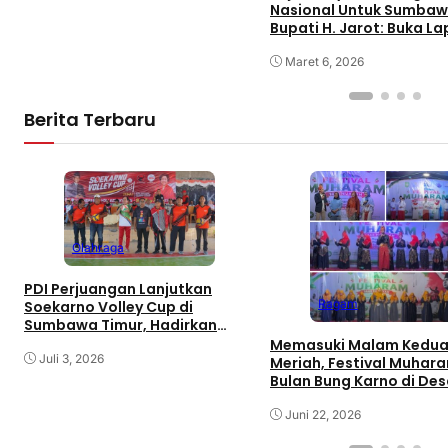
Nasional Untuk Sumbaw
Bupati H. Jarot: Buka L
Kerja dan Tingkatkan
Perekonomian
Maret 6, 2026
Berita Terbaru
Olahraga
PDI Perjuangan Lanjutkan
Ragam
Soekarno Volley Cup di
Sumbawa Timur, Hadirkan
Olahraga dan Hiburan bagi
Memasuki Malam Kedua
Rakyat
Juli 3, 2026
Meriah, Festival Muhar
Bulan Bung Karno di De
Gaungkan Pemajuan
Kebudayaan Sumbawa
Juni 22, 2026