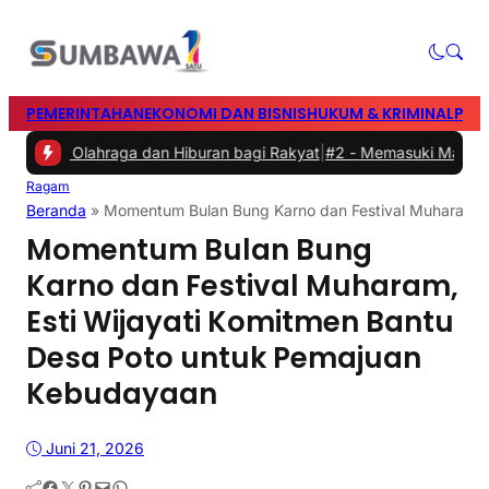
PEMERINTAHAN
EKONOMI DAN BISNIS
HUKUM & KRIMINAL
PEN
n Olahraga dan Hiburan bagi Rakyat
|
#2 -
Memasuki Malam Kedua ya
Ragam
Beranda
»
Momentum Bulan Bung Karno dan Festival Muharam, E
Momentum Bulan Bung
Karno dan Festival Muharam,
Esti Wijayati Komitmen Bantu
Desa Poto untuk Pemajuan
Kebudayaan
Juni 21, 2026
Facebook
Twitter
Pinterest
Mail
WhatsApp