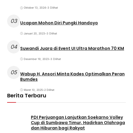
Oktober 13, 2024
•
3 Dilihat
03
Ucapan Mohon Diri Pungki Handoyo
Januari 20, 2023
•
3 Dilihat
04
Suwandi Juara di Event UI Ultra Marathon 70 KM
Desember 19, 2023
•
3 Dilihat
05
Wabup H. Ansori Minta Kades Optimalkan Peran
Bumdes
Maret 10, 2025
•
2 Dilihat
Berita Terbaru
PDI Perjuangan Lanjutkan Soekarno Volley
Cup di Sumbawa Timur, Hadirkan Olahraga
dan Hiburan bagi Rakyat