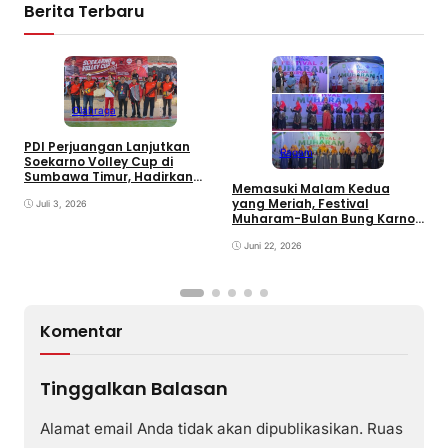
Berita Terbaru
Olahraga
PDI Perjuangan Lanjutkan
Ragam
E
Soekarno Volley Cup di
B
Sumbawa Timur, Hadirkan
Memasuki Malam Kedua
D
Olahraga dan Hiburan bagi
yang Meriah, Festival
Rakyat
Juli 3, 2026
Muharam-Bulan Bung Karno
di Desa Poto Gaungkan
Pemajuan Kebudayaan
Juni 22, 2026
Sumbawa
Komentar
Tinggalkan Balasan
Alamat email Anda tidak akan dipublikasikan.
Ruas