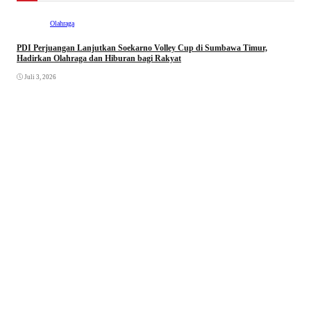
Olahraga
PDI Perjuangan Lanjutkan Soekarno Volley Cup di Sumbawa Timur,
Hadirkan Olahraga dan Hiburan bagi Rakyat
Juli 3, 2026