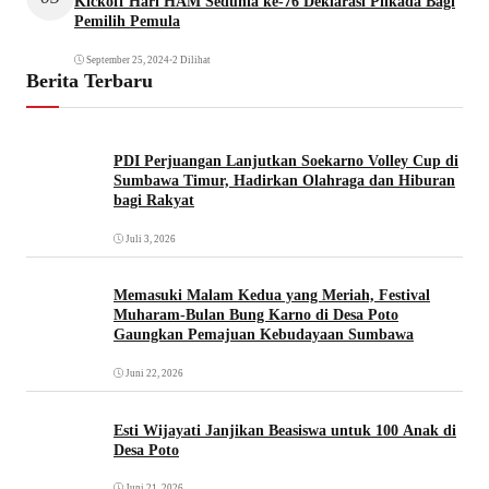
Kickoff Hari HAM Sedunia ke-76 Deklarasi Pilkada Bagi
Pemilih Pemula
September 25, 2024
•
2 Dilihat
Berita Terbaru
PDI Perjuangan Lanjutkan Soekarno Volley Cup di
Sumbawa Timur, Hadirkan Olahraga dan Hiburan
bagi Rakyat
Juli 3, 2026
Memasuki Malam Kedua yang Meriah, Festival
Muharam-Bulan Bung Karno di Desa Poto
Gaungkan Pemajuan Kebudayaan Sumbawa
Juni 22, 2026
Esti Wijayati Janjikan Beasiswa untuk 100 Anak di
Desa Poto
Juni 21, 2026