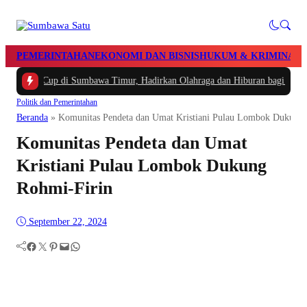
PEMERINTAHAN
EKONOMI DAN BISNIS
HUKUM & KRIMINAL
P
o Volley Cup di Sumbawa Timur, Hadirkan Olahraga dan Hiburan bagi Rakyat
|
Politik dan Pemerintahan
Beranda
»
Komunitas Pendeta dan Umat Kristiani Pulau Lombok Dukung 
Komunitas Pendeta dan Umat
Kristiani Pulau Lombok Dukung
Rohmi-Firin
September 22, 2024
Facebook
Twitter
Pinterest
Mail
WhatsApp