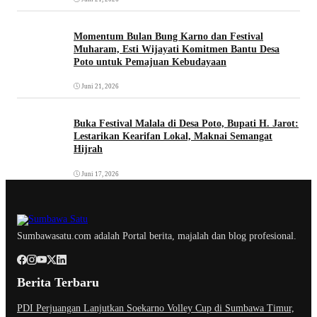
Momentum Bulan Bung Karno dan Festival
Muharam, Esti Wijayati Komitmen Bantu Desa
Poto untuk Pemajuan Kebudayaan
Juni 21, 2026
Buka Festival Malala di Desa Poto, Bupati H. Jarot:
Lestarikan Kearifan Lokal, Maknai Semangat
Hijrah
Juni 17, 2026
Sumbawasatu.com adalah Portal berita, majalah dan blog profesional.
Berita Terbaru
PDI Perjuangan Lanjutkan Soekarno Volley Cup di Sumbawa Timur,