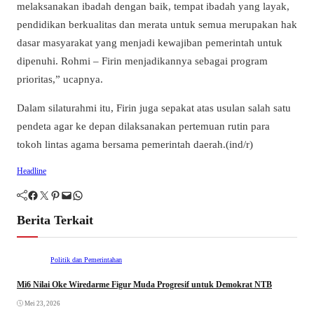
melaksanakan ibadah dengan baik, tempat ibadah yang layak,
pendidikan berkualitas dan merata untuk semua merupakan hak
dasar masyarakat yang menjadi kewajiban pemerintah untuk
dipenuhi. Rohmi – Firin menjadikannya sebagai program
prioritas,” ucapnya.
Dalam silaturahmi itu, Firin juga sepakat atas usulan salah satu
pendeta agar ke depan dilaksanakan pertemuan rutin para
tokoh lintas agama bersama pemerintah daerah.(ind/r)
Headline
Facebook
Twitter
Pinterest
Mail
WhatsApp
Berita Terkait
Politik dan Pemerintahan
Mi6 Nilai Oke Wiredarme Figur Muda Progresif untuk Demokrat NTB
Mei 23, 2026