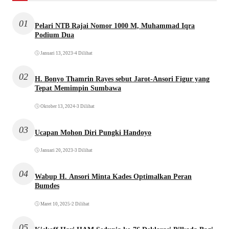
01
Pelari NTB Rajai Nomor 1000 M, Muhammad Iqra
Podium Dua
Januari 13, 2023
•
4 Dilihat
02
H. Bonyo Thamrin Rayes sebut Jarot-Ansori Figur yang
Tepat Memimpin Sumbawa
Oktober 13, 2024
•
3 Dilihat
03
Ucapan Mohon Diri Pungki Handoyo
Januari 20, 2023
•
3 Dilihat
04
Wabup H. Ansori Minta Kades Optimalkan Peran
Bumdes
Maret 10, 2025
•
2 Dilihat
05