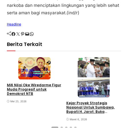
narkoba dan menciptakan lingkungan yang lebih sehat
serta aman bagi masyarakat.(ind/r)
Headline
Facebook
Twitter
Pinterest
Mail
WhatsApp
Berita Terkait
Politik dan
Pemerintahan
Mi6 Nilai Oke Wiredarme Figur
Politik dan
Muda Progresif untuk
Pemerintahan
Demokrat NTB
Mei 23, 2026
Kejar Proyek Strategis
P
Nasional Untuk Sumbawa,
K
Bupati H. Jarot: Buka
P
Lapangan Kerja dan
N
Tingkatkan Perekonomian
Maret 6, 2026