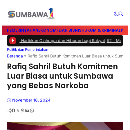
PEMERINTAHAN
EKONOMI DAN BISNIS
HUKUM & KRIMINAL
PEN
Timur, Hadirkan Olahraga dan Hiburan bagi Rakyat
|
#2 -
Memasuki M
Politik dan Pemerintahan
Beranda
»
Rafiq Sahril Butuh Komitmen Luar Biasa untuk Sumb
Rafiq Sahril Butuh Komitmen
Luar Biasa untuk Sumbawa
yang Bebas Narkoba
November 18, 2024
Facebook
Twitter
Pinterest
Mail
WhatsApp