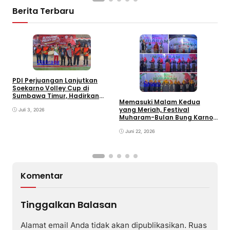
Berita Terbaru
Olahraga
PDI Perjuangan Lanjutkan
Ragam
E
Soekarno Volley Cup di
B
Sumbawa Timur, Hadirkan
Memasuki Malam Kedua
D
Olahraga dan Hiburan bagi
yang Meriah, Festival
Rakyat
Juli 3, 2026
Muharam-Bulan Bung Karno
di Desa Poto Gaungkan
Pemajuan Kebudayaan
Juni 22, 2026
Sumbawa
Komentar
Tinggalkan Balasan
Alamat email Anda tidak akan dipublikasikan.
Ruas