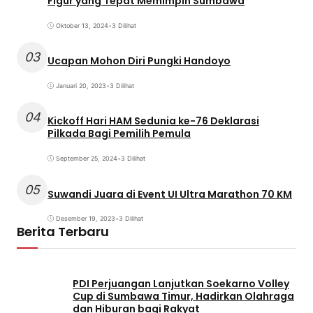
Figur yang Tepat Memimpin Sumbawa
Oktober 13, 2024
•
3 Dilihat
03
Ucapan Mohon Diri Pungki Handoyo
Januari 20, 2023
•
3 Dilihat
04
Kickoff Hari HAM Sedunia ke-76 Deklarasi
Pilkada Bagi Pemilih Pemula
September 25, 2024
•
3 Dilihat
05
Suwandi Juara di Event UI Ultra Marathon 70 KM
Desember 19, 2023
•
3 Dilihat
Berita Terbaru
PDI Perjuangan Lanjutkan Soekarno Volley
Cup di Sumbawa Timur, Hadirkan Olahraga
dan Hiburan bagi Rakyat