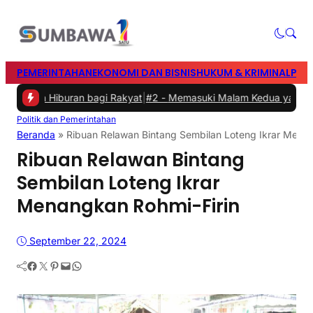
PEMERINTAHAN
EKONOMI DAN BISNIS
HUKUM & KRIMINAL
PEN
n Hiburan bagi Rakyat
|
#2 -
Memasuki Malam Kedua yang Meriah, F
Politik dan Pemerintahan
Beranda
»
Ribuan Relawan Bintang Sembilan Loteng Ikrar Menan
Ribuan Relawan Bintang
Sembilan Loteng Ikrar
Menangkan Rohmi-Firin
September 22, 2024
Facebook
Twitter
Pinterest
Mail
WhatsApp