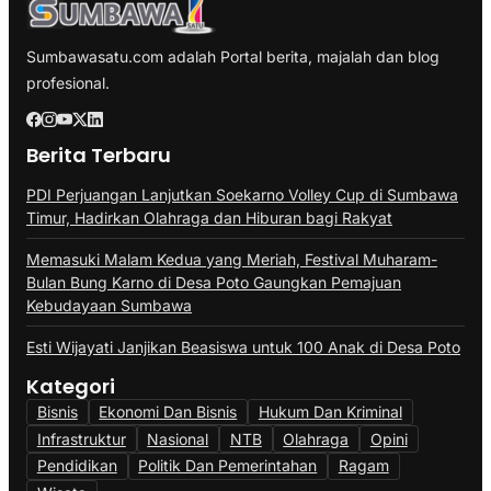
Sumbawasatu.com adalah Portal berita, majalah dan blog
profesional.
Berita Terbaru
PDI Perjuangan Lanjutkan Soekarno Volley Cup di Sumbawa
Timur, Hadirkan Olahraga dan Hiburan bagi Rakyat
Memasuki Malam Kedua yang Meriah, Festival Muharam-
Bulan Bung Karno di Desa Poto Gaungkan Pemajuan
Kebudayaan Sumbawa
Esti Wijayati Janjikan Beasiswa untuk 100 Anak di Desa Poto
Kategori
Bisnis
Ekonomi Dan Bisnis
Hukum Dan Kriminal
Infrastruktur
Nasional
NTB
Olahraga
Opini
Pendidikan
Politik Dan Pemerintahan
Ragam