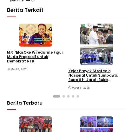
Berita Terkait
Politik dan
Pemerintahan
Mi6 Nilai Oke Wiredarme Figur
Politik dan
Muda Progresif untuk
Pemerintahan
Demokrat NTB
Mei 23, 2026
Kejar Proyek Strategis
P
Nasional Untuk Sumbawa,
K
Bupati H. Jarot: Buka
P
Lapangan Kerja dan
N
Tingkatkan Perekonomian
Maret 6, 2026
Berita Terbaru