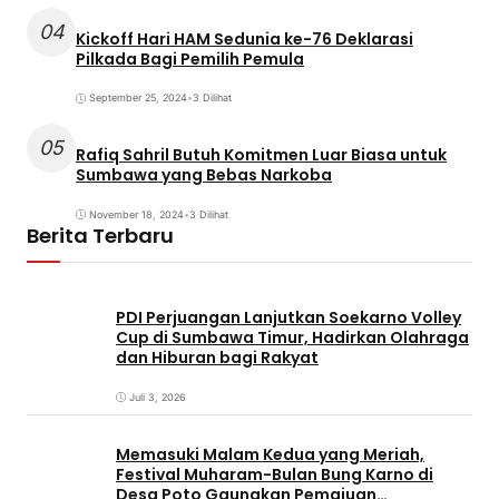
04
Kickoff Hari HAM Sedunia ke-76 Deklarasi
Pilkada Bagi Pemilih Pemula
September 25, 2024
•
3 Dilihat
05
Rafiq Sahril Butuh Komitmen Luar Biasa untuk
Sumbawa yang Bebas Narkoba
November 18, 2024
•
3 Dilihat
Berita Terbaru
PDI Perjuangan Lanjutkan Soekarno Volley
Cup di Sumbawa Timur, Hadirkan Olahraga
dan Hiburan bagi Rakyat
Juli 3, 2026
Memasuki Malam Kedua yang Meriah,
Festival Muharam-Bulan Bung Karno di
Desa Poto Gaungkan Pemajuan