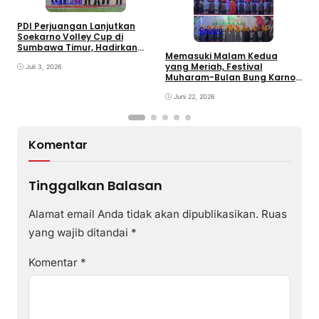
Olahraga
PDI Perjuangan Lanjutkan
Ragam
E
Soekarno Volley Cup di
B
Sumbawa Timur, Hadirkan
Memasuki Malam Kedua
D
Olahraga dan Hiburan bagi
yang Meriah, Festival
Rakyat
Juli 3, 2026
Muharam-Bulan Bung Karno
di Desa Poto Gaungkan
Pemajuan Kebudayaan
Juni 22, 2026
Sumbawa
Komentar
Tinggalkan Balasan
Alamat email Anda tidak akan dipublikasikan.
Ruas
yang wajib ditandai
*
Komentar
*