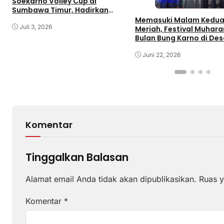
Soekarno Volley Cup di
Sumbawa Timur, Hadirkan
Olahraga dan Hiburan bagi
Memasuki Malam Kedua
Rakyat
Juli 3, 2026
Meriah, Festival Muhar
Bulan Bung Karno di De
Gaungkan Pemajuan
Kebudayaan Sumbawa
Juni 22, 2026
Komentar
Tinggalkan Balasan
Alamat email Anda tidak akan dipublikasikan.
Ruas y
Komentar
*