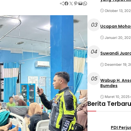
Facebook
Twitter
Pinterest
Mail
WhatsApp
Oktober 13, 20
03
Ucapan Mohon
Januari 20, 202
04
Suwandi Juara
Desember 19, 2
05
Wabup H. Anso
Bumdes
Maret 10, 2025
Berita Terbar
PDI Perj