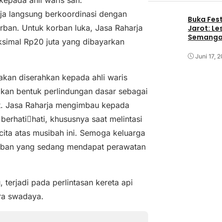
epada ahli waris sah.
rja langsung berkoordinasi dengan
Buka Fest
ban. Untuk korban luka, Jasa Raharja
Jarot: Le
Semangat
ksimal Rp20 juta yang dibayarkan
Juni 17, 
akan diserahkan kepada ahli waris
kan bentuk perlindungan dasar sebagai
at. Jasa Raharja mengimbau kepada
erhati￾hati, khususnya saat melintasi
 cita atas musibah ini. Semoga keluarga
orban yang sedang mendapat perawatan
, terjadi pada perlintasan kereta api
ara swadaya.