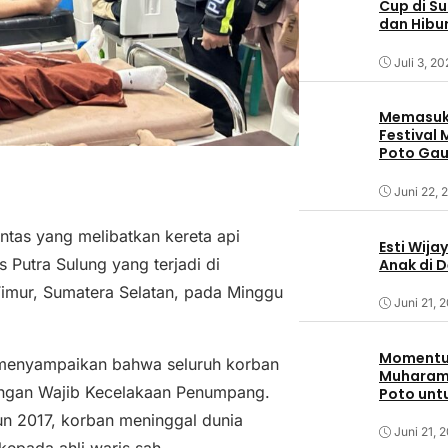
Cup di S
dan Hibu
Juli 3, 2
Memasuki
Festival
Poto Ga
Sumbaw
Juni 22, 
intas yang melibatkan kereta api
Esti Wija
 Putra Sulung yang terjadi di
Anak di 
Timur, Sumatera Selatan, pada Minggu
Juni 21, 
Momentum
a,menyampaikan bahwa seluruh korban
Muharam,
ungan Wajib Kecelakaan Penumpang.
Poto unt
n 2017, korban meninggal dunia
Juni 21, 