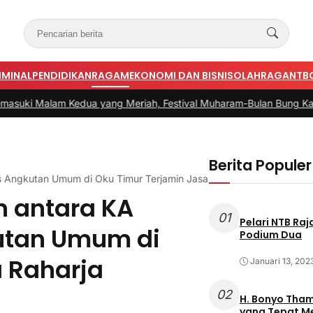
IMINAL
PENDIDIKAN
RAGAM
EKONOMI DAN BISNIS
OLAHRAGA
NTB
edua yang Meriah, Festival Muharam-Bulan Bung Karno di Desa 
Berita Populer
s Angkutan Umum di Oku Timur Terjamin Jasa Raharja
n antara KA
01
Pelari NTB Ra
utan Umum di
Podium Dua
a Raharja
Januari 13, 202
02
H. Bonyo Thamrin Rayes sebu
yang Tepat 