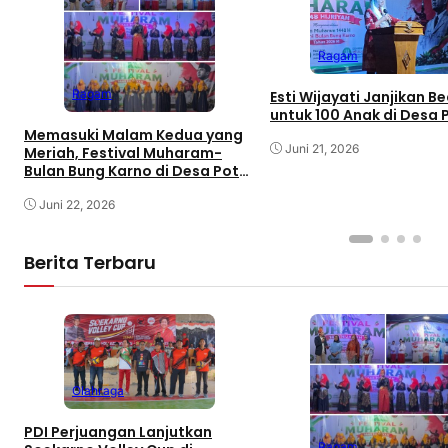
Ragam
Ragam
Esti Wijayati Janjikan B
untuk 100 Anak di Desa 
Memasuki Malam Kedua yang
Juni 21, 2026
Meriah, Festival Muharam-
Bulan Bung Karno di Desa Poto
Gaungkan Pemajuan
Kebudayaan Sumbawa
Juni 22, 2026
Berita Terbaru
Olahraga
PDI Perjuangan Lanjutkan
Ragam