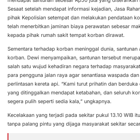
mendapat santunan sebesar Rp50 juta yang diserahkan k
Sesaat setelah mendapat informasi kejadian, Jasa Raha
pihak Kepolisian setempat dan melakukan pendataan kor
telah menerbitkan jaminan biaya perawatan sebesar ma
kepada pihak rumah sakit tempat korban dirawat.
Sementara terhadap korban meninggal dunia, santunan 
korban. Dewi menyampaikan, santunan tersebut merupa
salah satu wujud kehadiran negara terhadap masyarak
para pengguna jalan raya agar senantiasa waspada dan b
perlintasan kereta api. “Kami turut prihatin dan berduka
yang ditinggalkan mendapat ketabahan, dan seluruh k
segera pulih seperti sedia kala,” ungkapnya.
Kecelakaan yang terjadi pada sekitar pukul 13.10 WIB itu
tanpa palang pintu yang dijaga masyarakat sekitar sec