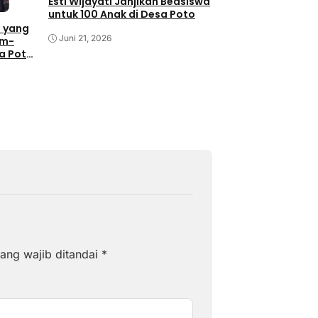
Esti Wijayati Janjikan Beasiswa
Wijayati Komitme
untuk 100 Anak di Desa Poto
Poto untuk Pemaj
 yang
Kebudayaan
Juni 21, 2026
Juni 21, 2026
am-
sa Poto
ang wajib ditandai
*