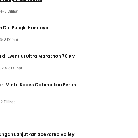
24
•
3 Dilihat
 Diri Pungki Handoyo
3
•
3 Dilihat
 di Event UI Ultra Marathon 70 KM
023
•
3 Dilihat
ri Minta Kades Optimalkan Peran
•
2 Dilihat
u
uangan Lanjutkan Soekarno Volley