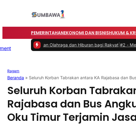
PEMERINTAHAN
EKONOMI DAN BISNIS
HUKUM & KR
Hadirkan Olahraga dan Hiburan bagi Rakyat
|
#2 -
Memasuki Malam K
Ragam
Beranda
»
Seluruh Korban Tabrakan antara KA Rajabasa dan Bu
Seluruh Korban Tabraka
Rajabasa dan Bus Angk
Oku Timur Terjamin Jas