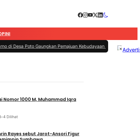
OPINI
Poto Gaungkan Pemajuan Kebudayaan Sumbawa
|
#3 -
Esti Wijayati Ja
×
jai Nomor 1000 M, Muhammad Iqra
3
•
4 Dilihat
t Jarot-Ansori Figur
Memimpin Sumbawa