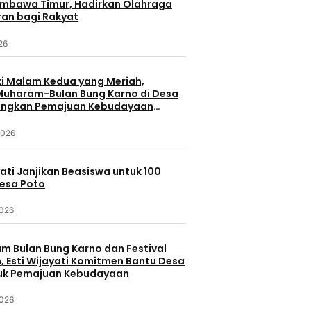
umbawa Timur, Hadirkan Olahraga
ran bagi Rakyat
026
 Malam Kedua yang Meriah,
 Muharam-Bulan Bung Karno di Desa
ungkan Pemajuan Kebudayaan
a
2026
yati Janjikan Beasiswa untuk 100
Desa Poto
2026
 Bulan Bung Karno dan Festival
 Esti Wijayati Komitmen Bantu Desa
uk Pemajuan Kebudayaan
2026