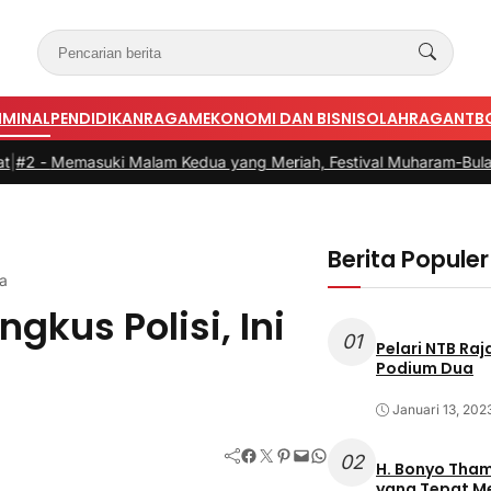
IMINAL
PENDIDIKAN
RAGAM
EKONOMI DAN BISNIS
OLAHRAGA
NTB
suki Malam Kedua yang Meriah, Festival Muharam-Bulan Bung Ka
Berita Populer
ya
gkus Polisi, Ini
01
Pelari NTB Ra
Podium Dua
Januari 13, 202
Facebook
Twitter
Pinterest
Mail
WhatsApp
02
H. Bonyo Thamrin Rayes sebu
yang Tepat 