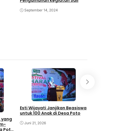
Pengamanan Kegiatan Sail
Juli 2, 2024
September 14, 2024
Ragam
Ragam
Momentum Bulan 
dan Festival Muha
Esti Wijayati Janjikan Beasiswa
Wijayati Komitme
untuk 100 Anak di Desa Poto
Poto untuk Pemaj
 yang
Kebudayaan
Juni 21, 2026
Juni 21, 2026
am-
sa Poto