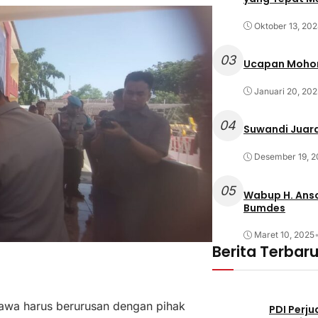
Oktober 13, 20
03
Ucapan Mohon
Januari 20, 202
04
Suwandi Juara
Desember 19, 2
05
Wabup H. Anso
Bumdes
Maret 10, 2025
Berita Terbar
awa harus berurusan dengan pihak
PDI Perj