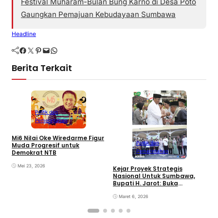
Festival Muharam-Bulan Bung Karno di Desa Poto
Gaungkan Pemajuan Kebudayaan Sumbawa
Headline
Facebook
Twitter
Pinterest
Mail
WhatsApp
Berita Terkait
Politik dan
Pemerintahan
Mi6 Nilai Oke Wiredarme Figur
Politik dan
Muda Progresif untuk
Pemerintahan
Demokrat NTB
Mei 23, 2026
Kejar Proyek Strategis
P
Nasional Untuk Sumbawa,
K
Bupati H. Jarot: Buka
P
Lapangan Kerja dan
N
Tingkatkan Perekonomian
Maret 6, 2026