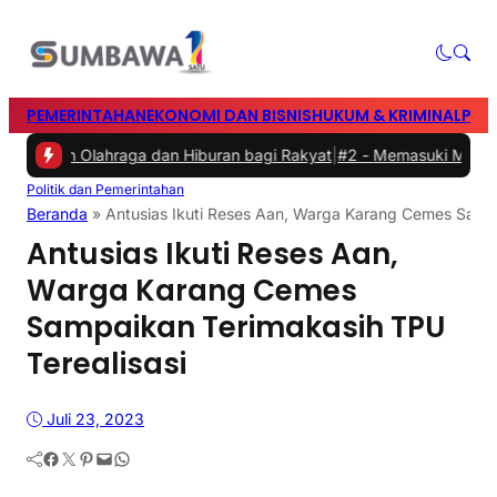
PEMERINTAHAN
EKONOMI DAN BISNIS
HUKUM & KRIMINAL
PEN
irkan Olahraga dan Hiburan bagi Rakyat
|
#2 -
Memasuki Malam Kedua
Politik dan Pemerintahan
Beranda
»
Antusias Ikuti Reses Aan, Warga Karang Cemes Sampa
Antusias Ikuti Reses Aan,
Warga Karang Cemes
Sampaikan Terimakasih TPU
Terealisasi
Juli 23, 2023
Facebook
Twitter
Pinterest
Mail
WhatsApp