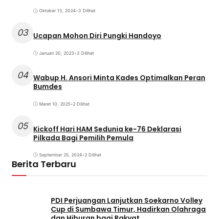
Oktober 13, 2024
•
3 Dilihat
03
Ucapan Mohon Diri Pungki Handoyo
Januari 20, 2023
•
3 Dilihat
04
Wabup H. Ansori Minta Kades Optimalkan Peran
Bumdes
Maret 10, 2025
•
2 Dilihat
05
Kickoff Hari HAM Sedunia ke-76 Deklarasi
Pilkada Bagi Pemilih Pemula
September 25, 2024
•
2 Dilihat
Berita Terbaru
PDI Perjuangan Lanjutkan Soekarno Volley
Cup di Sumbawa Timur, Hadirkan Olahraga
dan Hiburan bagi Rakyat