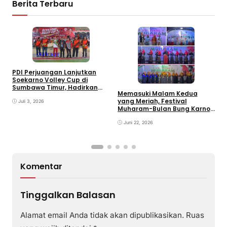
Berita Terbaru
Olahraga
PDI Perjuangan Lanjutkan
Ragam
E
Soekarno Volley Cup di
B
Sumbawa Timur, Hadirkan
Memasuki Malam Kedua
D
Olahraga dan Hiburan bagi
yang Meriah, Festival
Rakyat
Juli 3, 2026
Muharam-Bulan Bung Karno
di Desa Poto Gaungkan
Pemajuan Kebudayaan
Juni 22, 2026
Sumbawa
Komentar
Tinggalkan Balasan
Alamat email Anda tidak akan dipublikasikan.
Ruas