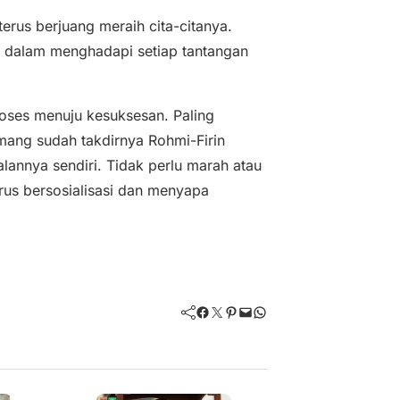
erus berjuang meraih cita-citanya.
n dalam menghadapi setiap tantangan
oses menuju kesuksesan. Paling
mang sudah takdirnya Rohmi-Firin
annya sendiri. Tidak perlu marah atau
erus bersosialisasi dan menyapa
Facebook
Twitter
Pinterest
Mail
WhatsApp
Politik dan