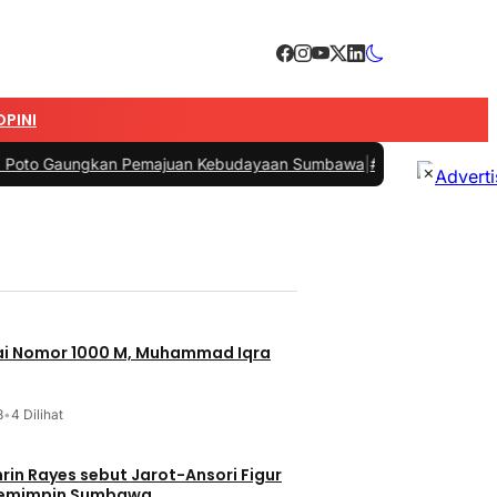
OPINI
kan Pemajuan Kebudayaan Sumbawa
|
#3 -
Esti Wijayati Janjikan Beas
×
jai Nomor 1000 M, Muhammad Iqra
3
•
4 Dilihat
t Jarot-Ansori Figur
Memimpin Sumbawa