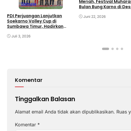
Meriah, Festival Muhar
Olahraga
Bulan Bung Karno di De
Gaungkan Pemajuan
PDI Perjuangan Lanjutkan
Kebudayaan Sumbawa
Juni 22, 2026
Soekarno Volley Cup di
Sumbawa Timur, Hadirkan
Olahraga dan Hiburan bagi
Rakyat
Juli 3, 2026
Komentar
Tinggalkan Balasan
Alamat email Anda tidak akan dipublikasikan.
Ruas y
Komentar
*