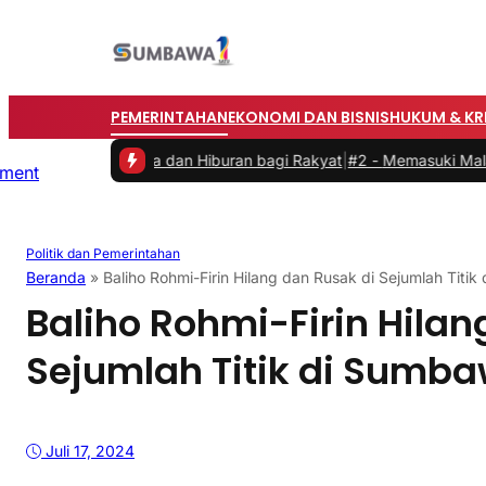
PEMERINTAHAN
EKONOMI DAN BISNIS
HUKUM & KR
lahraga dan Hiburan bagi Rakyat
|
#2 -
Memasuki Malam Kedua yang 
Politik dan Pemerintahan
Beranda
»
Baliho Rohmi-Firin Hilang dan Rusak di Sejumlah Titi
Baliho Rohmi-Firin Hilan
Sejumlah Titik di Sumb
Juli 17, 2024