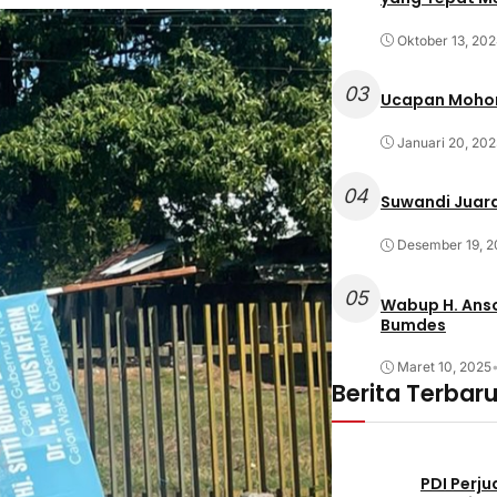
Oktober 13, 20
03
Ucapan Mohon
Januari 20, 202
04
Suwandi Juara
Desember 19, 2
05
Wabup H. Anso
Bumdes
Maret 10, 2025
Berita Terbar
PDI Perj