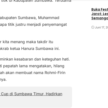
ah titik di Kabupaten Sumbawa. Terutama
Buka Fest
Jarot: Le
in Kabupaten Sumbawa, Muhammad
Semangat
apa titik justru menjadi penyemangat
Juni 17, 
r kita menang maka takdir itu
akrab ketua Hanura Sumbawa ini.
rminkan kesabaran dan keteguhan hati.
ti pepatah lama mengatakan, hilang
malah akan membuat nama Rohmi-Firin
nya.
y Cup di Sumbawa Timur, Hadirkan