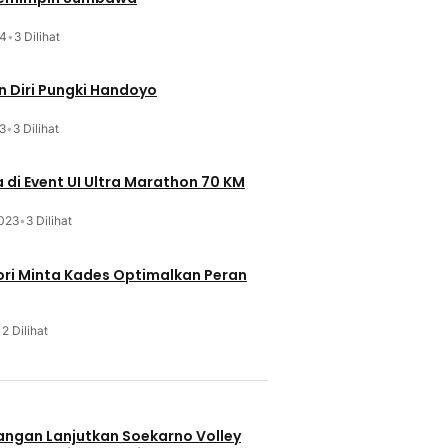
24
•
3 Dilihat
 Diri Pungki Handoyo
3
•
3 Dilihat
 di Event UI Ultra Marathon 70 KM
023
•
3 Dilihat
ri Minta Kades Optimalkan Peran
•
2 Dilihat
u
uangan Lanjutkan Soekarno Volley