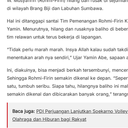
W. Musyafirin (Rohmi-Firin) hilang dan rusak di sejuml
di wilayah Brang Biji dan Labuhan Sumbawa.
Hal ini ditanggapi santai Tim Pemenangan Rohmi-Fir
Yamin. Menurutnya, hilang dan rusaknya baliho di beber
tim relawan untuk terus bekerja di lapangan.
“Tidak perlu marah marah. Insya Allah kalau sudah takdi
menentukan arah nya sendiri,” Ujar Yamin Abe, sapaan 
Ini, diakuinya, bisa menjadi berkah tersembunyi, mence
Sehingga Rohmi-Firin semakin dikenal ke depan. “Seper
satu, tumbuh seribu. Siapa tahu, hilangnya baliho ini 
semakin dikenal dan dibicarakan banyak orang,” terang
Baca juga:
PDI Perjuangan Lanjutkan Soekarno Volle
Olahraga dan Hiburan bagi Rakyat