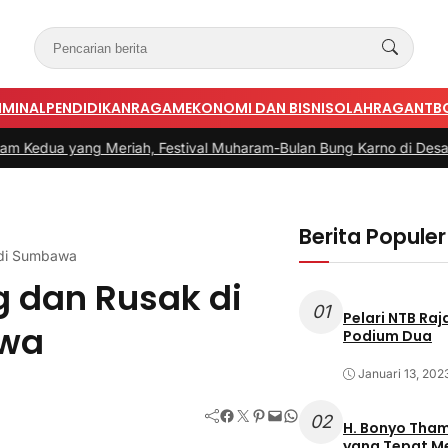
IMINAL
PENDIDIKAN
RAGAM
EKONOMI DAN BISNIS
OLAHRAGA
NTB
Meriah, Festival Muharam-Bulan Bung Karno di Desa Poto Gaung
Berita Populer
k di Sumbawa
g dan Rusak di
01
Pelari NTB Ra
awa
Podium Dua
Januari 13, 202
Facebook
Twitter
Pinterest
Mail
WhatsApp
02
H. Bonyo Thamrin Rayes sebu
yang Tepat 