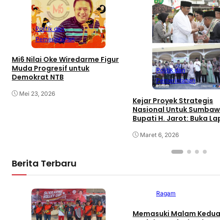
Politik dan
Pemerintahan
Mi6 Nilai Oke Wiredarme Figur
Muda Progresif untuk
Politik dan
Demokrat NTB
Pemerintahan
Mei 23, 2026
Kejar Proyek Strategis
Nasional Untuk Sumbaw
Bupati H. Jarot: Buka L
Kerja dan Tingkatkan
Perekonomian
Maret 6, 2026
Berita Terbaru
Ragam
Memasuki Malam Kedua