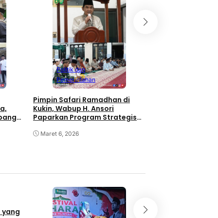
Pemerintahan
Safari Ramadhan H
di Rhee, Wabup H. 
Masyarakat Mak
Masjid Darussala
Maret 5, 2026
Politik dan
Pemerintahan
Pimpin Safari Ramadhan di
a,
Kukin, Wabup H. Ansori
apangan
Paparkan Program Strategis
Nasional untuk Sumbawa
Maret 6, 2026
Ragam
 yang
Momentum Bulan 