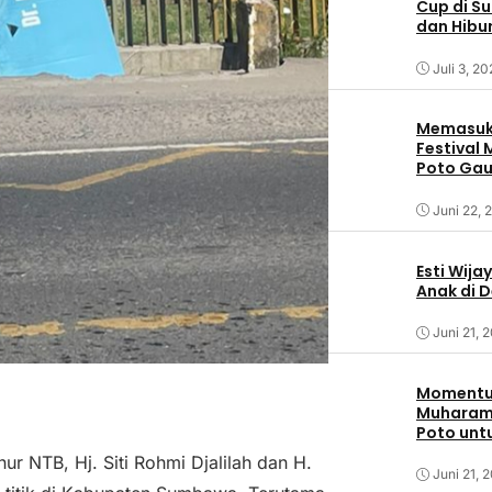
Cup di S
dan Hibu
Juli 3, 2
Memasuki
Festival
Poto Ga
Sumbaw
Juni 22, 
Esti Wija
Anak di 
Juni 21, 
Momentum
Muharam,
Poto unt
r NTB, Hj. Siti Rohmi Djalilah dan H.
Juni 21, 