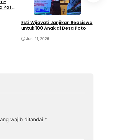
am-
dan Festival Muha
sa Poto
Wijayati Komitme
Ragam
Poto untuk Pemaj
Kebudayaan
Juni 21, 2026
Esti Wijayati Janjikan Beasiswa
untuk 100 Anak di Desa Poto
Juni 21, 2026
ang wajib ditandai
*