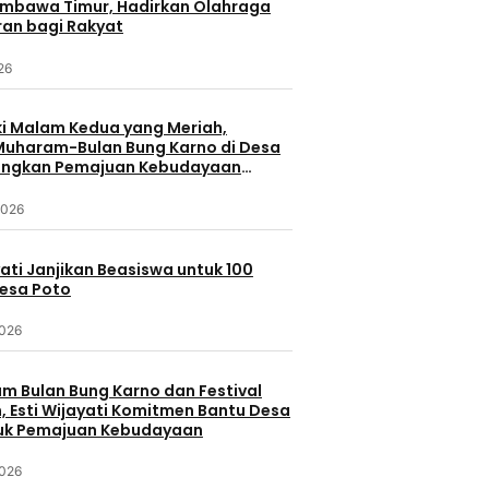
umbawa Timur, Hadirkan Olahraga
ran bagi Rakyat
026
 Malam Kedua yang Meriah,
 Muharam-Bulan Bung Karno di Desa
ungkan Pemajuan Kebudayaan
a
2026
yati Janjikan Beasiswa untuk 100
Desa Poto
2026
 Bulan Bung Karno dan Festival
 Esti Wijayati Komitmen Bantu Desa
uk Pemajuan Kebudayaan
2026