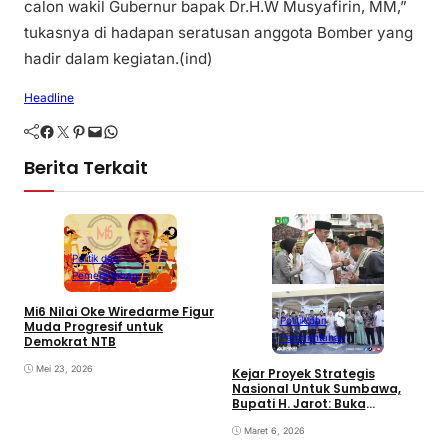
calon wakil Gubernur bapak Dr.H.W Musyafirin, MM,”
tukasnya di hadapan seratusan anggota Bomber yang
hadir dalam kegiatan.(ind)
Headline
Facebook
Twitter
Pinterest
Mail
WhatsApp
Berita Terkait
Politik dan
Pemerintahan
Mi6 Nilai Oke Wiredarme Figur
Politik dan
Muda Progresif untuk
Pemerintahan
Demokrat NTB
Mei 23, 2026
Kejar Proyek Strategis
P
Nasional Untuk Sumbawa,
K
Bupati H. Jarot: Buka
P
Lapangan Kerja dan
N
Tingkatkan Perekonomian
Maret 6, 2026