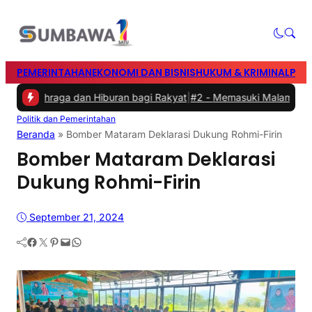
PEMERINTAHAN
EKONOMI DAN BISNIS
HUKUM & KRIMINAL
PEN
 Olahraga dan Hiburan bagi Rakyat
|
#2 -
Memasuki Malam Kedua yan
Politik dan Pemerintahan
Beranda
»
Bomber Mataram Deklarasi Dukung Rohmi-Firin
Bomber Mataram Deklarasi
Dukung Rohmi-Firin
September 21, 2024
Facebook
Twitter
Pinterest
Mail
WhatsApp