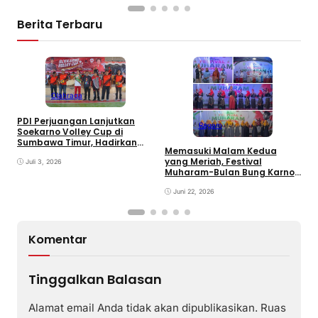
Berita Terbaru
Olahraga
PDI Perjuangan Lanjutkan
Ragam
E
Soekarno Volley Cup di
B
Sumbawa Timur, Hadirkan
Memasuki Malam Kedua
D
Olahraga dan Hiburan bagi
yang Meriah, Festival
Rakyat
Juli 3, 2026
Muharam-Bulan Bung Karno
di Desa Poto Gaungkan
Pemajuan Kebudayaan
Juni 22, 2026
Sumbawa
Komentar
Tinggalkan Balasan
Alamat email Anda tidak akan dipublikasikan.
Ruas