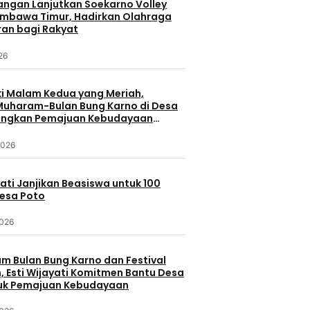
uangan Lanjutkan Soekarno Volley
umbawa Timur, Hadirkan Olahraga
ran bagi Rakyat
026
 Malam Kedua yang Meriah,
 Muharam-Bulan Bung Karno di Desa
ungkan Pemajuan Kebudayaan
a
2026
yati Janjikan Beasiswa untuk 100
Desa Poto
2026
 Bulan Bung Karno dan Festival
 Esti Wijayati Komitmen Bantu Desa
uk Pemajuan Kebudayaan