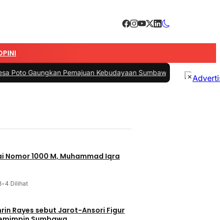
OPINI
aungkan Pemajuan Kebudayaan Sumbawa
|
#3 -
Esti Wijayati Janjikan 
×
jai Nomor 1000 M, Muhammad Iqra
3
•
4 Dilihat
t Jarot-Ansori Figur
Memimpin Sumbawa