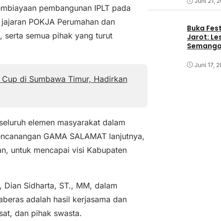
Juni 21, 
pembiayaan pembangunan IPLT pada
a jajaran POKJA Perumahan dan
Buka Fest
 serta semua pihak yang turut
Jarot: Le
Semangat
Juni 17, 
y Cup di Sumbawa Timur, Hadirkan
 seluruh elemen masyarakat dalam
 Pencanangan GAMA SALAMAT lanjutnya,
an, untuk mencapai visi Kabupaten
 Dian Sidharta, ST., MM, dalam
eras adalah hasil kerjasama dan
sat, dan pihak swasta.