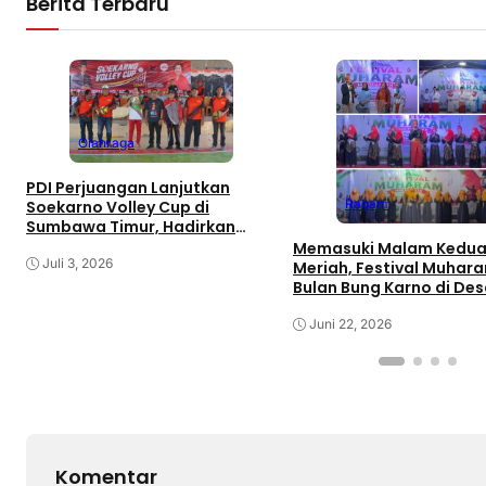
Berita Terbaru
Olahraga
PDI Perjuangan Lanjutkan
Ragam
Soekarno Volley Cup di
Sumbawa Timur, Hadirkan
Olahraga dan Hiburan bagi
Memasuki Malam Kedua
Rakyat
Juli 3, 2026
Meriah, Festival Muhar
Bulan Bung Karno di De
Gaungkan Pemajuan
Kebudayaan Sumbawa
Juni 22, 2026
Komentar