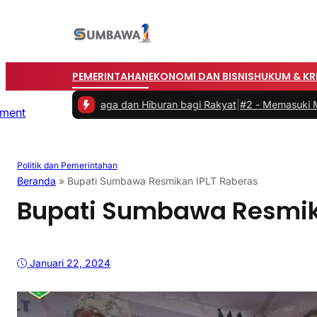
PEMERINTAHAN
EKONOMI DAN BISNIS
HUKUM & KR
an Olahraga dan Hiburan bagi Rakyat
|
#2 -
Memasuki Malam Kedua y
Politik dan Pemerintahan
Beranda
»
Bupati Sumbawa Resmikan IPLT Raberas
Bupati Sumbawa Resmik
Januari 22, 2024