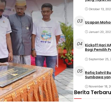
Oktober 13, 20
03
Ucapan Mohon
Januari 20, 202
04
Kickoff Hari 
Bagi Pemilih 
September 25,
05
Rafiq Sahril 
Sumbawa yan
November 18, 
Berita Terbar