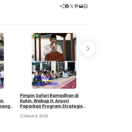
Facebook
Twitter
Pinterest
Mail
WhatsApp
Politik dan
Pemerintahan
Safari Ramadhan H
di Rhee, Wabup H. 
Masyarakat Mak
Masjid Darussala
Maret 5, 2026
Politik dan
Pemerintahan
Pimpin Safari Ramadhan di
a,
Kukin, Wabup H. Ansori
apangan
Paparkan Program Strategis
Nasional untuk Sumbawa
Maret 6, 2026