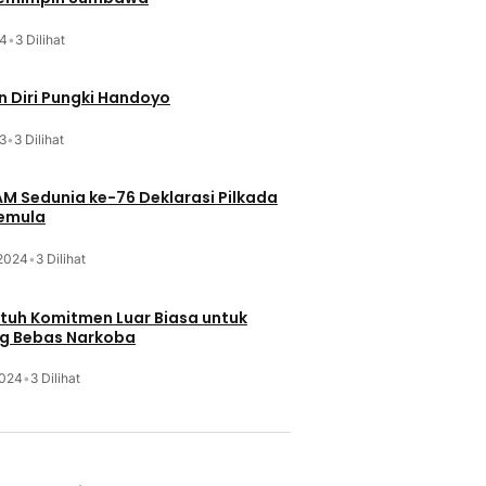
24
•
3 Dilihat
 Diri Pungki Handoyo
3
•
3 Dilihat
HAM Sedunia ke-76 Deklarasi Pilkada
Pemula
 2024
•
3 Dilihat
Butuh Komitmen Luar Biasa untuk
g Bebas Narkoba
2024
•
3 Dilihat
u