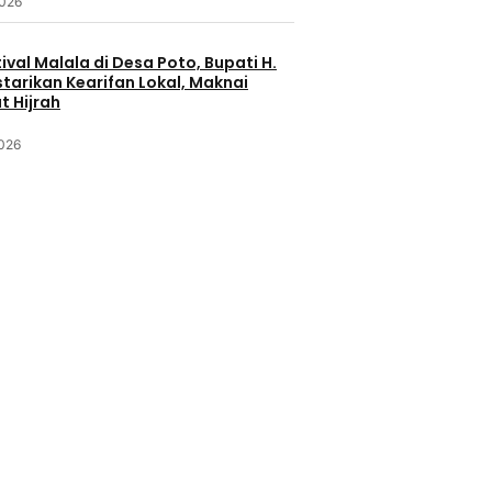
2026
ival Malala di Desa Poto, Bupati H.
starikan Kearifan Lokal, Maknai
 Hijrah
2026