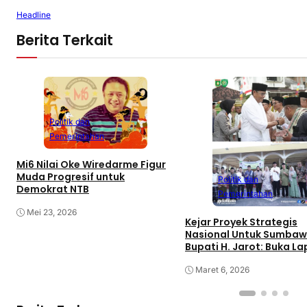
Headline
Berita Terkait
Politik dan
Pemerintahan
Mi6 Nilai Oke Wiredarme Figur
Muda Progresif untuk
Politik dan
Demokrat NTB
Pemerintahan
Mei 23, 2026
Kejar Proyek Strategis
Nasional Untuk Sumbaw
Bupati H. Jarot: Buka L
Kerja dan Tingkatkan
Perekonomian
Maret 6, 2026