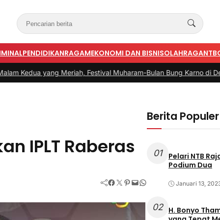
IMINAL
PENDIDIKAN
RAGAM
EKONOMI DAN BISNIS
OLAHRAGA
NTB
ang Meriah, Festival Muharam-Bulan Bung Karno di Desa Poto G
Berita Populer
an IPLT Raberas
01
Pelari NTB Ra
Podium Dua
Facebook
Twitter
Pinterest
Mail
WhatsApp
Januari 13, 202
02
H. Bonyo Thamrin Rayes sebu
yang Tepat 