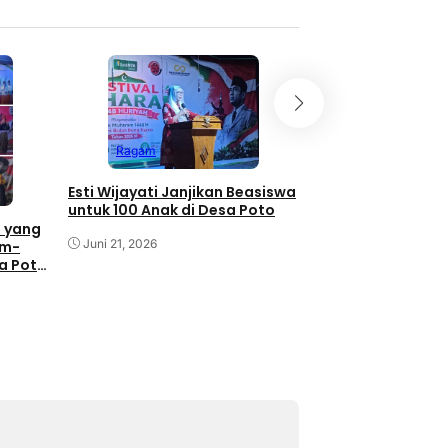
Ragam
Momentum Bulan 
dan Festival Muha
Wijayati Komitme
Ragam
Poto untuk Pemaj
Kebudayaan
Juni 21, 2026
Esti Wijayati Janjikan Beasiswa
untuk 100 Anak di Desa Poto
 yang
Juni 21, 2026
am-
sa Poto