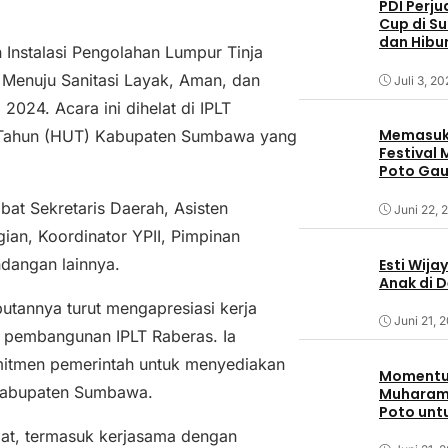
PDI Perj
Cup di S
dan Hibu
Instalasi Pengolahan Lumpur Tinja
Menuju Sanitasi Layak, Aman, dan
Juli 3, 2
024. Acara ini dihelat di IPLT
Memasuki
ng Tahun (HUT) Kabupaten Sumbawa yang
Festival
Poto Ga
Sumbaw
bat Sekretaris Daerah, Asisten
Juni 22, 
ian, Koordinator YPII, Pimpinan
dangan lainnya.
Esti Wija
Anak di 
tannya turut mengapresiasi kerja
Juni 21, 
m pembangunan IPLT Raberas. Ia
itmen pemerintah untuk menyediakan
Momentum
 Kabupaten Sumbawa.
Muharam,
Poto unt
ibat, termasuk kerjasama dengan