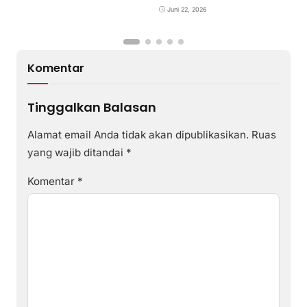
di Desa Poto Gaungkan
Pemajuan Kebudayaan
Juni 22, 2026
Sumbawa
Komentar
Tinggalkan Balasan
Alamat email Anda tidak akan dipublikasikan.
Ruas
yang wajib ditandai
*
Komentar
*