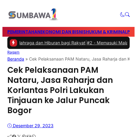
PEMERINTAHAN
EKONOMI DAN BISNIS
HUKUM & KRIMINAL
PEN
n Olahraga dan Hiburan bagi Rakyat
|
#2 -
Memasuki Malam Kedua ya
Ragam
Beranda
»
Cek Pelaksanaan PAM Nataru, Jasa Raharja dan Korlan
Cek Pelaksanaan PAM
Nataru, Jasa Raharja dan
Korlantas Polri Lakukan
Tinjauan ke Jalur Puncak
Bogor
Desember 29, 2023
Facebook
Twitter
Pinterest
Mail
WhatsApp