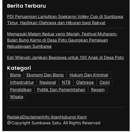
Berita Terbaru
PDI Perjuangan Lanjutkan Soekarno Volley Cup di Sumbawa
Timur, Hadirkan Olahraga dan Hiburan bagi Rakyat
Memasuki Malam Kedua yang Meriah, Festival Muharam-
Bulan Bung Karno di Desa Poto Gaungkan Pemajuan
Kebudayaan Sumbawa
Esti Wijayati Janjikan Beasiswa untuk 100 Anak di Desa Poto
Kategori
Bisnis
Ekonomi Dan Bisnis
Hukum Dan Kriminal
Infrastruktur
Nasional
NTB
Olahraga
Opini
Pendidikan
Politik Dan Pemerintahan
Ragam
Wisata
Redaksi
Disclaimer
Info Iklan
Hubungi Kami
@Copyright Sumbawa Satu. All Rights Reserved