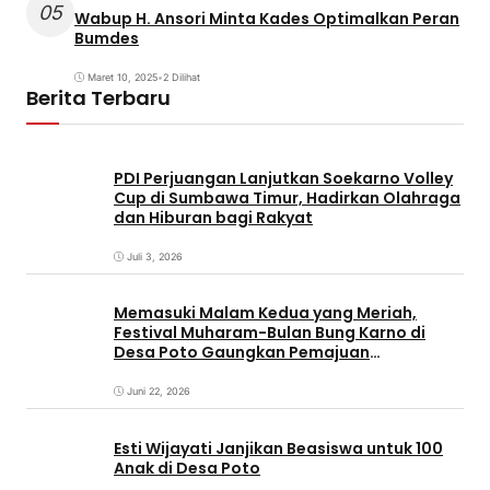
05
Wabup H. Ansori Minta Kades Optimalkan Peran
Bumdes
Maret 10, 2025
•
2 Dilihat
Berita Terbaru
PDI Perjuangan Lanjutkan Soekarno Volley
Cup di Sumbawa Timur, Hadirkan Olahraga
dan Hiburan bagi Rakyat
Juli 3, 2026
Memasuki Malam Kedua yang Meriah,
Festival Muharam-Bulan Bung Karno di
Desa Poto Gaungkan Pemajuan
Kebudayaan Sumbawa
Juni 22, 2026
Esti Wijayati Janjikan Beasiswa untuk 100
Anak di Desa Poto