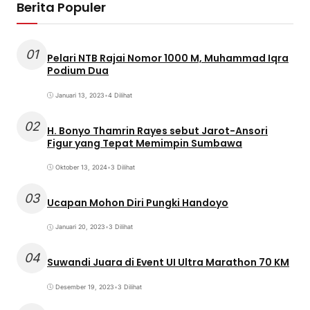
Berita Populer
01
Pelari NTB Rajai Nomor 1000 M, Muhammad Iqra
Podium Dua
Januari 13, 2023
•
4 Dilihat
02
H. Bonyo Thamrin Rayes sebut Jarot-Ansori
Figur yang Tepat Memimpin Sumbawa
Oktober 13, 2024
•
3 Dilihat
03
Ucapan Mohon Diri Pungki Handoyo
Januari 20, 2023
•
3 Dilihat
04
Suwandi Juara di Event UI Ultra Marathon 70 KM
Desember 19, 2023
•
3 Dilihat