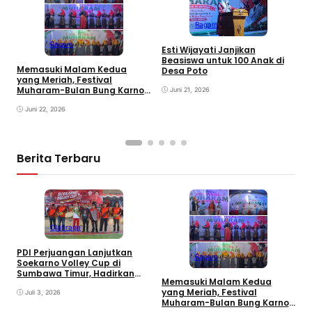
Ragam
M
d
Ragam
Esti Wijayati Janjikan
W
Beasiswa untuk 100 Anak di
D
Memasuki Malam Kedua
Desa Poto
K
yang Meriah, Festival
Muharam-Bulan Bung Karno
Juni 21, 2026
di Desa Poto Gaungkan
Pemajuan Kebudayaan
Juni 22, 2026
Sumbawa
Berita Terbaru
Olahraga
PDI Perjuangan Lanjutkan
Ragam
E
Soekarno Volley Cup di
B
Sumbawa Timur, Hadirkan
Memasuki Malam Kedua
D
Olahraga dan Hiburan bagi
yang Meriah, Festival
Rakyat
Juli 3, 2026
Muharam-Bulan Bung Karno