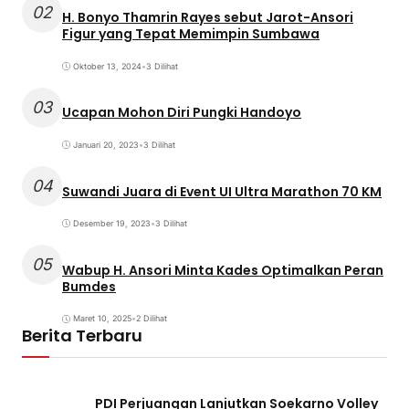
02
H. Bonyo Thamrin Rayes sebut Jarot-Ansori
Figur yang Tepat Memimpin Sumbawa
Oktober 13, 2024
•
3 Dilihat
03
Ucapan Mohon Diri Pungki Handoyo
Januari 20, 2023
•
3 Dilihat
04
Suwandi Juara di Event UI Ultra Marathon 70 KM
Desember 19, 2023
•
3 Dilihat
05
Wabup H. Ansori Minta Kades Optimalkan Peran
Bumdes
Maret 10, 2025
•
2 Dilihat
Berita Terbaru
PDI Perjuangan Lanjutkan Soekarno Volley