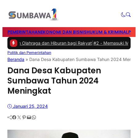
PEMERINTAHAN
EKONOMI DAN BISNIS
HUKUM & KRIMINAL
PEN
rkan Olahraga dan Hiburan bagi Rakyat
|
#2 -
Memasuki Malam Kedua
Politik dan Pemerintahan
Beranda
»
Dana Desa Kabupaten Sumbawa Tahun 2024 Mening
Dana Desa Kabupaten
Sumbawa Tahun 2024
Meningkat
Januari 25, 2024
Facebook
Twitter
Pinterest
Mail
WhatsApp