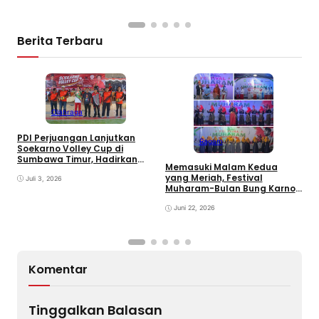
Berita Terbaru
Olahraga
PDI Perjuangan Lanjutkan
Ragam
E
Soekarno Volley Cup di
B
Sumbawa Timur, Hadirkan
Memasuki Malam Kedua
D
Olahraga dan Hiburan bagi
yang Meriah, Festival
Rakyat
Juli 3, 2026
Muharam-Bulan Bung Karno
di Desa Poto Gaungkan
Pemajuan Kebudayaan
Juni 22, 2026
Sumbawa
Komentar
Tinggalkan Balasan