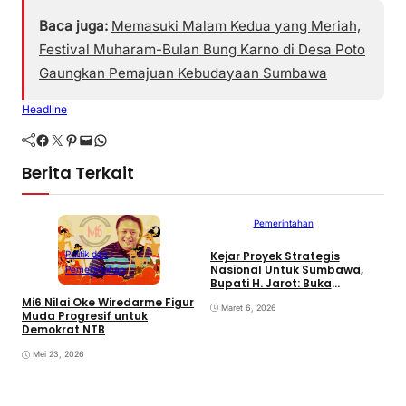
Baca juga:
Memasuki Malam Kedua yang Meriah,
Festival Muharam-Bulan Bung Karno di Desa Poto
Gaungkan Pemajuan Kebudayaan Sumbawa
Headline
Facebook
Twitter
Pinterest
Mail
WhatsApp
Berita Terkait
Politik dan
Pemerintahan
Kejar Proyek Strategis
Politik dan
Nasional Untuk Sumbawa,
Pemerintahan
Bupati H. Jarot: Buka
Lapangan Kerja dan
Mi6 Nilai Oke Wiredarme Figur
Tingkatkan Perekonomian
Maret 6, 2026
Muda Progresif untuk
Demokrat NTB
Mei 23, 2026
P
K
P
N