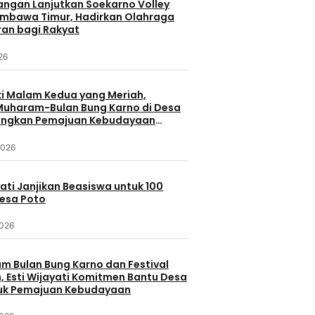
uangan Lanjutkan Soekarno Volley
umbawa Timur, Hadirkan Olahraga
ran bagi Rakyat
026
 Malam Kedua yang Meriah,
 Muharam-Bulan Bung Karno di Desa
ungkan Pemajuan Kebudayaan
a
2026
yati Janjikan Beasiswa untuk 100
Desa Poto
2026
 Bulan Bung Karno dan Festival
 Esti Wijayati Komitmen Bantu Desa
uk Pemajuan Kebudayaan