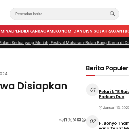
IMINAL
PENDIDIKAN
RAGAM
EKONOMI DAN BISNIS
OLAHRAGA
NTB
 yang Meriah, Festival Muharam-Bulan Bung Karno di Desa Poto 
Berita Populer
2024
awa Disiapkan
01
Pelari NTB Ra
Podium Dua
Januari 13, 202
Facebook
Twitter
Pinterest
Mail
WhatsApp
02
H. Bonyo Thamrin Rayes sebu
yang Tepat 