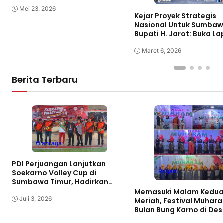
Mei 23, 2026
Kejar Proyek Strategis
Nasional Untuk Sumbaw
Bupati H. Jarot: Buka L
Kerja dan Tingkatkan
Perekonomian
Maret 6, 2026
Berita Terbaru
Olahraga
PDI Perjuangan Lanjutkan
Ragam
Soekarno Volley Cup di
Sumbawa Timur, Hadirkan
Olahraga dan Hiburan bagi
Memasuki Malam Kedua
Rakyat
Juli 3, 2026
Meriah, Festival Muhar
Bulan Bung Karno di De
Gaungkan Pemajuan