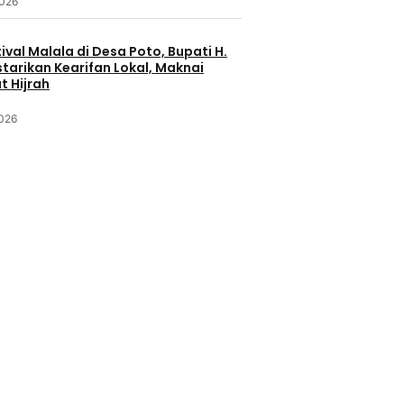
2026
ival Malala di Desa Poto, Bupati H.
starikan Kearifan Lokal, Maknai
 Hijrah
2026