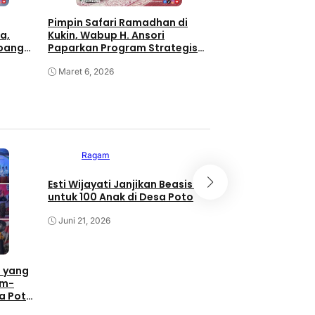
Pimpin Safari Ramadhan di
a,
Kukin, Wabup H. Ansori
apangan
Paparkan Program Strategis
Nasional untuk Sumbawa
Maret 6, 2026
Ragam
Ragam
Esti Wijayati Janjikan Beasiswa
Momentum Bulan 
untuk 100 Anak di Desa Poto
dan Festival Muha
Wijayati Komitme
Juni 21, 2026
Poto untuk Pemaj
Kebudayaan
Juni 21, 2026
 yang
am-
sa Poto