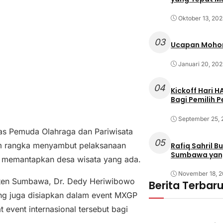
Oktober 13, 20
03
Ucapan Mohon
Januari 20, 202
04
Kickoff Hari 
Bagi Pemilih 
September 25,
as Pemuda Olahraga dan Pariwisata
05
lam rangka menyambut pelaksanaan
Rafiq Sahril 
Sumbawa yan
 memantapkan desa wisata yang ada.
November 18, 
aten Sumbawa, Dr. Dedy Heriwibowo
Berita Terbar
ung juga disiapkan dalam event MXGP
 event internasional tersebut bagi