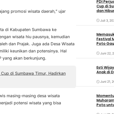
PDI Perj
Cup di S
dan Hibu
jang promosi wisata daerah,” ujar
Juli 3, 2
ata di Kabupaten Sumbawa ke
Memasuki
engan wisata hiu pausnya, kemudian
Festival
Poto Ga
aleh dan Prajak. Juga ada Desa Wisata
Sumbaw
liki keunikan dan potensinya. Hal
Juni 22, 
P yang akan berkunjung.
Esti Wija
Anak di 
y Cup di Sumbawa Timur, Hadirkan
Juni 21, 
Momentum
wis masing-masing desa wisata
Muharam,
enjadi potensi wisata yang bisa
Poto unt