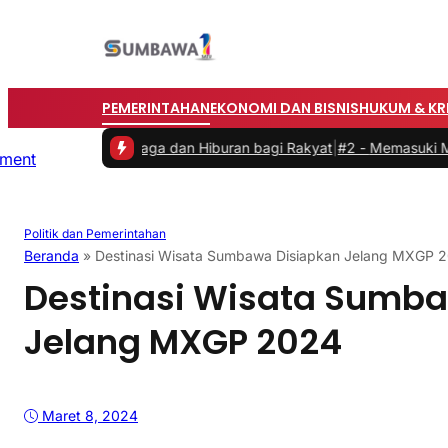
PEMERINTAHAN
EKONOMI DAN BISNIS
HUKUM & KR
rkan Olahraga dan Hiburan bagi Rakyat
|
#2 -
Memasuki Malam Kedua
Politik dan Pemerintahan
Beranda
»
Destinasi Wisata Sumbawa Disiapkan Jelang MXGP 
Destinasi Wisata Sumb
Jelang MXGP 2024
Maret 8, 2024