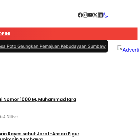
OPINI
Gaungkan Pemajuan Kebudayaan Sumbawa
|
#3 -
Esti Wijayati Janjika
×
jai Nomor 1000 M, Muhammad Iqra
3
•
4 Dilihat
t Jarot-Ansori Figur
Memimpin Sumbawa