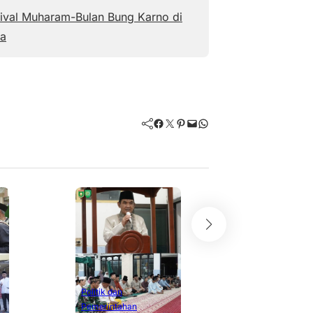
ival Muharam-Bulan Bung Karno di
a
Facebook
Twitter
Pinterest
Mail
WhatsApp
Politik dan
Pemerintahan
Safari Ramadhan H
di Rhee, Wabup H. 
Masyarakat Mak
Masjid Darussala
Maret 5, 2026
Politik dan
Pemerintahan