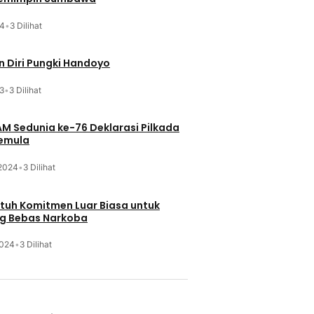
24
•
3 Dilihat
 Diri Pungki Handoyo
3
•
3 Dilihat
HAM Sedunia ke-76 Deklarasi Pilkada
Pemula
 2024
•
3 Dilihat
Butuh Komitmen Luar Biasa untuk
g Bebas Narkoba
2024
•
3 Dilihat
u