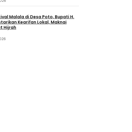
2026
ival Malala di Desa Poto, Bupati H.
starikan Kearifan Lokal, Maknai
 Hijrah
2026