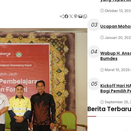
Oktober 13, 20
Facebook
Twitter
Pinterest
Mail
WhatsApp
03
Ucapan Mohon
Januari 20, 202
04
Wabup H. Anso
Bumdes
Maret 10, 2025
05
Kickoff Hari 
Bagi Pemilih 
September 25,
Berita Terbar