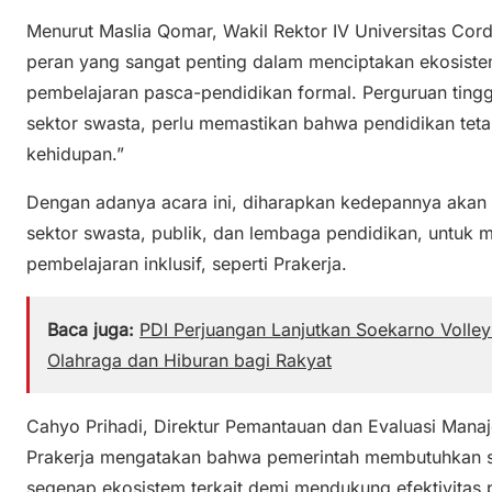
Menurut Maslia Qomar, Wakil Rektor IV Universitas Cor
peran yang sangat penting dalam menciptakan ekosis
pembelajaran pasca-pendidikan formal. Perguruan ting
sektor swasta, perlu memastikan bahwa pendidikan teta
kehidupan.”
Dengan adanya acara ini, diharapkan kedepannya akan a
sektor swasta, publik, dan lembaga pendidikan, untu
pembelajaran inklusif, seperti Prakerja.
Baca juga:
PDI Perjuangan Lanjutkan Soekarno Volle
Olahraga dan Hiburan bagi Rakyat
Cahyo Prihadi, Direktur Pemantauan dan Evaluasi Mana
Prakerja mengatakan bahwa pemerintah membutuhkan si
segenap ekosistem terkait demi mendukung efektivitas 