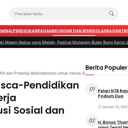
IMINAL
PENDIDIKAN
RAGAM
EKONOMI DAN BISNIS
OLAHRAGA
NTB
ang Meriah, Festival Muharam-Bulan Bung Karno di Desa Poto G
Berita Populer
 dan Prakerja Berkolaborasi untuk Inklusi Sosial dan Ekonomi
asca-Pendidikan
01
Pelari NTB Ra
erja
Podium Dua
usi Sosial dan
Januari 13, 202
02
H. Bonyo Thamrin Rayes sebu
yang Tepat 