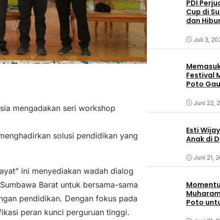
PDI Perj
Cup di S
dan Hibu
Juli 3, 2
Memasuki
Festival
Poto Ga
Sumbaw
Juni 22, 
esia mengadakan seri workshop
Esti Wija
menghadirkan solusi pendidikan yang
Anak di 
Juni 21, 
yat” ini menyediakan wadah dialog
t Sumbawa Barat untuk bersama-sama
Momentum
Muharam,
angan pendidikan. Dengan fokus pada
Poto unt
ikasi peran kunci perguruan tinggi.