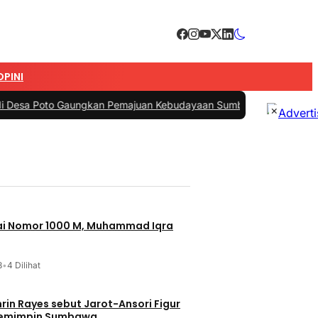
OPINI
aungkan Pemajuan Kebudayaan Sumbawa
|
#3 -
Esti Wijayati Janjikan
×
jai Nomor 1000 M, Muhammad Iqra
3
•
4 Dilihat
t Jarot-Ansori Figur
Memimpin Sumbawa