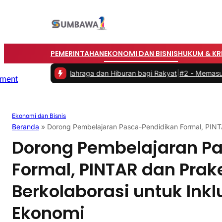
PEMERINTAHAN
EKONOMI DAN BISNIS
HUKUM & KR
an Olahraga dan Hiburan bagi Rakyat
|
#2 -
Memasuki Malam Kedua y
Ekonomi dan Bisnis
Beranda
»
Dorong Pembelajaran Pasca-Pendidikan Formal, PINTAR
Dorong Pembelajaran P
Formal, PINTAR dan Prak
Berkolaborasi untuk Inkl
Ekonomi