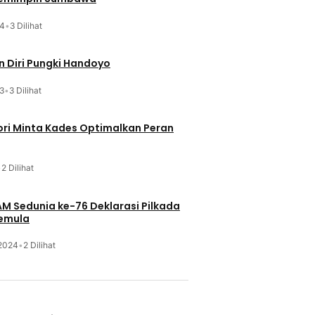
24
•
3 Dilihat
 Diri Pungki Handoyo
3
•
3 Dilihat
ri Minta Kades Optimalkan Peran
•
2 Dilihat
HAM Sedunia ke-76 Deklarasi Pilkada
Pemula
 2024
•
2 Dilihat
u