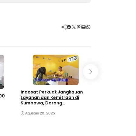
Facebook
Twitter
Pinterest
Mail
WhatsApp
Ekonomi dan Bi
Pastikan Program
GPM Berlanjan Lan
Ekonomi dan Bisnis
Sumbawa Ganden
Juli 24, 2025
Indosat Perkuat Jangkauan
00
Layanan dan Kemitraan di
Sumbawa, Dorong
Pertumbuhan Ekonomi Lokal
Agustus 20, 2025