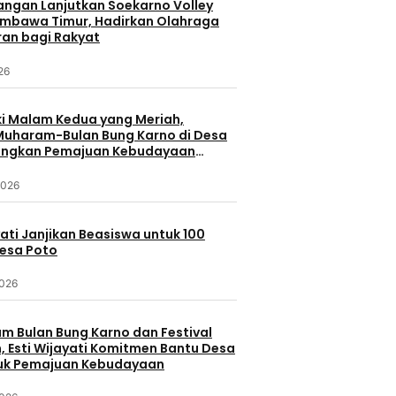
uangan Lanjutkan Soekarno Volley
umbawa Timur, Hadirkan Olahraga
ran bagi Rakyat
026
 Malam Kedua yang Meriah,
 Muharam-Bulan Bung Karno di Desa
ungkan Pemajuan Kebudayaan
a
2026
yati Janjikan Beasiswa untuk 100
Desa Poto
2026
 Bulan Bung Karno dan Festival
 Esti Wijayati Komitmen Bantu Desa
uk Pemajuan Kebudayaan