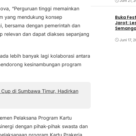
Juni 21, 
dova, “Perguruan tinggi memainkan
tem yang mendukung konsep
Buka Fest
Jarot: Le
gi, bersama dengan pemerintah dan
Semangat
p relevan dan dapat diakses sepanjang
Juni 17, 
da lebih banyak lagi kolaborasi antara
k mendorong kesinambungan program
y Cup di Sumbawa Timur, Hadirkan
jemen Pelaksana Program Kartu
nergi dengan pihak-pihak swasta dan
pelaksanaan program Kartu Prakerja.