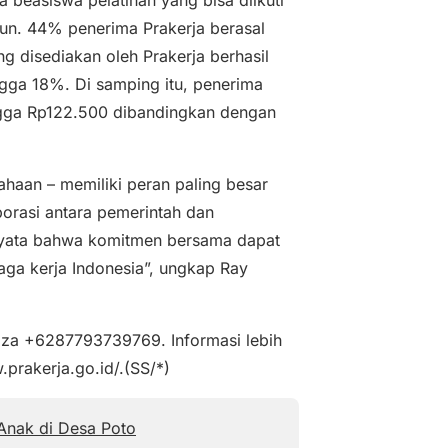
hun. 44% penerima Prakerja berasal
g disediakan oleh Prakerja berhasil
gga 18%. Di samping itu, penerima
ingga Rp122.500 dibandingkan dengan
sahaan – memiliki peran paling besar
orasi antara pemerintah dan
nyata bahwa komitmen bersama dapat
aga kerja Indonesia”, ungkap Ray
Miza +6287793739769. Informasi lebih
w.prakerja.go.id/.(SS/*)
 Anak di Desa Poto