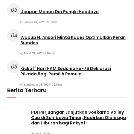
03
Ucapan Mohon Diri Pungki Handoyo
Januari 20, 2023
•
3 Dilihat
04
Wabup H. Ansori Minta Kades Optimalkan Peran
Bumdes
Maret 10, 2025
•
2 Dilihat
05
Kickoff Hari HAM Sedunia ke-76 Deklarasi
Pilkada Bagi Pemilih Pemula
September 25, 2024
•
2 Dilihat
Berita Terbaru
PDI Perjuangan Lanjutkan Soekarno Volley
Cup di Sumbawa Timur, Hadirkan Olahraga
dan Hiburan bagi Rakyat
Juli 3, 2026