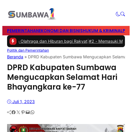
PEMERINTAHAN
EKONOMI DAN BISNIS
HUKUM & KRIMINAL
PEN
rkan Olahraga dan Hiburan bagi Rakyat
|
#2 -
Memasuki Malam Kedua
Politik dan Pemerintahan
Beranda
»
DPRD Kabupaten Sumbawa Mengucapkan Selamat Ha
DPRD Kabupaten Sumbawa
Mengucapkan Selamat Hari
Bhayangkara ke-77
Juli 1, 2023
Facebook
Twitter
Pinterest
Mail
WhatsApp