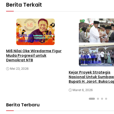
Berita Terkait
Politik dan
Pemerintahan
Mi6 Nilai Oke Wiredarme Figur
Muda Progresif untuk
Politik dan
Demokrat NTB
Pemerintahan
Mei 23, 2026
Kejar Proyek Strategis
Nasional Untuk Sumbaw
Bupati H. Jarot: Buka L
Kerja dan Tingkatkan
Perekonomian
Maret 6, 2026
Berita Terbaru