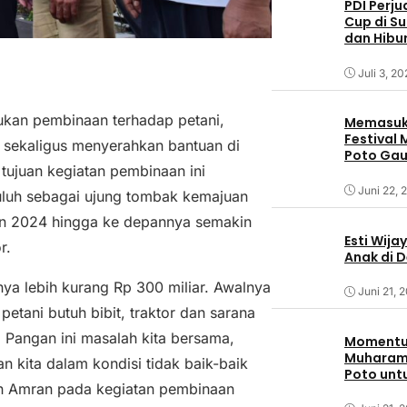
PDI Perj
Cup di S
dan Hibu
Juli 3, 2
ukan pembinaan terhadap petani,
Memasuki
Festival
 sekaligus menyerahkan bantuan di
Poto Ga
juan kegiatan pembinaan ini
Sumbaw
Juni 22, 
uluh sebagai ujung tombak kemajuan
hun 2024 hingga ke depannya semakin
Esti Wija
r.
Anak di 
ya lebih kurang Rp 300 miliar. Awalnya
Juni 21, 
petani butuh bibit, traktor dan sarana
 Pangan ini masalah kita bersama,
Momentum
Muharam,
an kita dalam kondisi tidak baik-baik
Poto unt
tan Amran pada kegiatan pembinaan