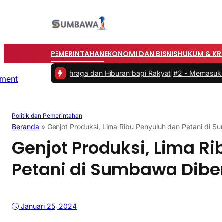
PEMERINTAHAN
EKONOMI DAN BISNIS
HUKUM & KR
an Olahraga dan Hiburan bagi Rakyat
|
#2 -
Memasuki Malam Kedua y
Politik dan Pemerintahan
Beranda
»
Genjot Produksi, Lima Ribu Penyuluh dan Petani di 
Genjot Produksi, Lima R
Petani di Sumbawa Dib
Januari 25, 2024