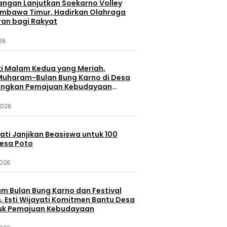
uangan Lanjutkan Soekarno Volley
umbawa Timur, Hadirkan Olahraga
ran bagi Rakyat
026
 Malam Kedua yang Meriah,
 Muharam-Bulan Bung Karno di Desa
ungkan Pemajuan Kebudayaan
a
2026
yati Janjikan Beasiswa untuk 100
Desa Poto
2026
 Bulan Bung Karno dan Festival
 Esti Wijayati Komitmen Bantu Desa
uk Pemajuan Kebudayaan