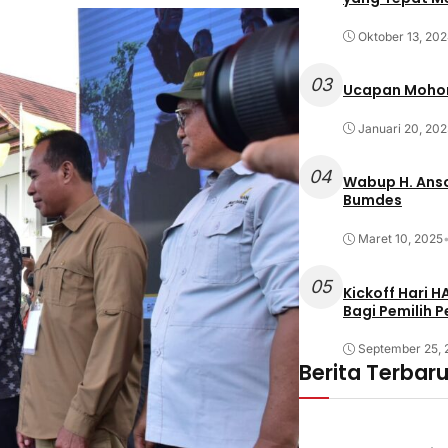
Oktober 13, 20
03
Ucapan Mohon
Januari 20, 202
04
Wabup H. Anso
Bumdes
Maret 10, 2025
05
Kickoff Hari 
Bagi Pemilih 
September 25,
Berita Terbar