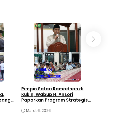
Politik dan
Pemerintahan
Safari Ramadhan H
di Rhee, Wabup H. 
Masyarakat Mak
Masjid Darussala
Maret 5, 2026
Politik dan
Pemerintahan
Pimpin Safari Ramadhan di
a,
Kukin, Wabup H. Ansori
apangan
Paparkan Program Strategis
Nasional untuk Sumbawa
Maret 6, 2026