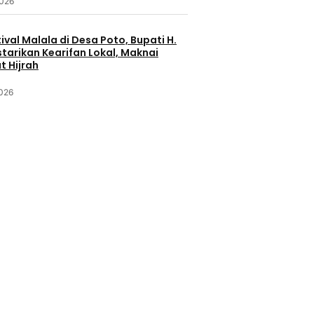
2026
ival Malala di Desa Poto, Bupati H.
starikan Kearifan Lokal, Maknai
 Hijrah
2026