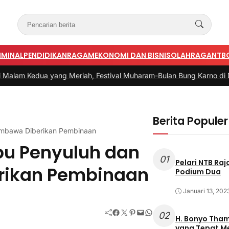
IMINAL
PENDIDIKAN
RAGAM
EKONOMI DAN BISNIS
OLAHRAGA
NTB
ang Meriah, Festival Muharam-Bulan Bung Karno di Desa Poto Ga
Berita Populer
Sumbawa Diberikan Pembinaan
ibu Penyuluh dan
01
Pelari NTB Ra
erikan Pembinaan
Podium Dua
Januari 13, 202
Facebook
Twitter
Pinterest
Mail
WhatsApp
02
H. Bonyo Thamrin Rayes sebu
yang Tepat 