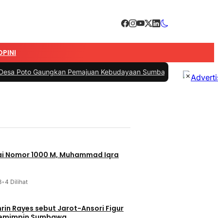
OPINI
ungkan Pemajuan Kebudayaan Sumbawa
|
#3 -
Esti Wijayati Janjikan 
×
jai Nomor 1000 M, Muhammad Iqra
3
•
4 Dilihat
t Jarot-Ansori Figur
Memimpin Sumbawa