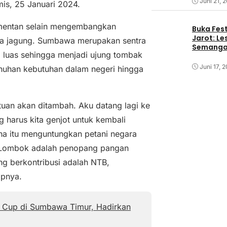
Juni 21, 
is, 25 Januari 2024.
entan selain mengembangkan
Buka Fest
Jarot: Le
ya jagung. Sumbawa merupakan sentra
Semangat
g luas sehingga menjadi ujung tombak
Juni 17, 
nuhan kebutuhan dalam negeri hingga
ntuan akan ditambah. Aku datang lagi ke
 harus kita genjot untuk kembali
ena itu menguntungkan petani negara
n Lombok adalah penopang pangan
ang berkontribusi adalah NTB,
apnya.
y Cup di Sumbawa Timur, Hadirkan