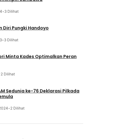
24
•
3 Dilihat
 Diri Pungki Handoyo
3
•
3 Dilihat
ri Minta Kades Optimalkan Peran
•
2 Dilihat
HAM Sedunia ke-76 Deklarasi Pilkada
Pemula
 2024
•
2 Dilihat
u