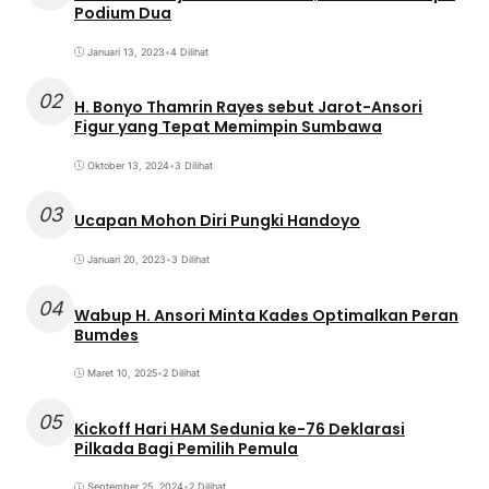
Podium Dua
Januari 13, 2023
•
4 Dilihat
02
H. Bonyo Thamrin Rayes sebut Jarot-Ansori
Figur yang Tepat Memimpin Sumbawa
Oktober 13, 2024
•
3 Dilihat
03
Ucapan Mohon Diri Pungki Handoyo
Januari 20, 2023
•
3 Dilihat
04
Wabup H. Ansori Minta Kades Optimalkan Peran
Bumdes
Maret 10, 2025
•
2 Dilihat
05
Kickoff Hari HAM Sedunia ke-76 Deklarasi
Pilkada Bagi Pemilih Pemula
September 25, 2024
•
2 Dilihat