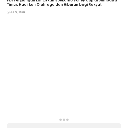
PDI Perjuangan Lanjutkan Soekarno Volley Cup di Sumbawa
Timur, Hadirkan Olahraga dan Hiburan bagi Rakyat
Juli 3, 2026