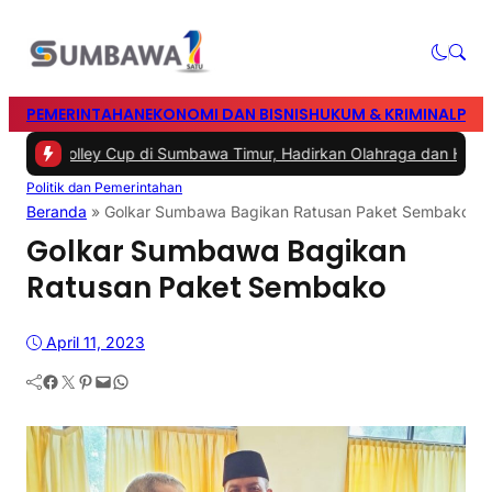
PEMERINTAHAN
EKONOMI DAN BISNIS
HUKUM & KRIMINAL
PEN
arno Volley Cup di Sumbawa Timur, Hadirkan Olahraga dan Hiburan
Politik dan Pemerintahan
Beranda
»
Golkar Sumbawa Bagikan Ratusan Paket Sembako
Golkar Sumbawa Bagikan
Ratusan Paket Sembako
April 11, 2023
Facebook
Twitter
Pinterest
Mail
WhatsApp