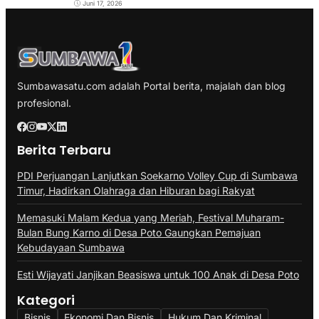
Juni 17, 2026
Sumbawasatu.com adalah Portal berita, majalah dan blog
profesional.
Berita Terbaru
PDI Perjuangan Lanjutkan Soekarno Volley Cup di Sumbawa
Timur, Hadirkan Olahraga dan Hiburan bagi Rakyat
Memasuki Malam Kedua yang Meriah, Festival Muharam-
Bulan Bung Karno di Desa Poto Gaungkan Pemajuan
Kebudayaan Sumbawa
Esti Wijayati Janjikan Beasiswa untuk 100 Anak di Desa Poto
Kategori
Bisnis
Ekonomi Dan Bisnis
Hukum Dan Kriminal