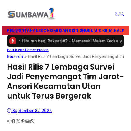
PEMERINTAHAN
EKONOMI DAN BISNIS
HUKUM & KRIMINAL
PEN
 dan Hiburan bagi Rakyat
|
#2 -
Memasuki Malam Kedua yang Meriah
Politik dan Pemerintahan
Beranda
»
Hasil Rilis 7 Lembaga Survei Jadi Penyemangat Tim 
Hasil Rilis 7 Lembaga Survei
Jadi Penyemangat Tim Jarot-
Ansori Kecamatan Utan
untuk Terus Bergerak
September 27, 2024
Facebook
Twitter
Pinterest
Mail
WhatsApp