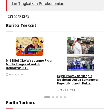
dan Tingkatkan Perekonomian
Facebook
Twitter
Pinterest
Mail
WhatsApp
Berita Terkait
Politik dan
Pemerintahan
Mi6 Nilai Oke Wiredarme Figur
Politik dan
Muda Progresif untuk
Pemerintahan
Demokrat NTB
Mei 23, 2026
Kejar Proyek Strategis
P
Nasional Untuk Sumbawa,
K
Bupati H. Jarot: Buka
P
Lapangan Kerja dan
N
Tingkatkan Perekonomian
Maret 6, 2026
Berita Terbaru