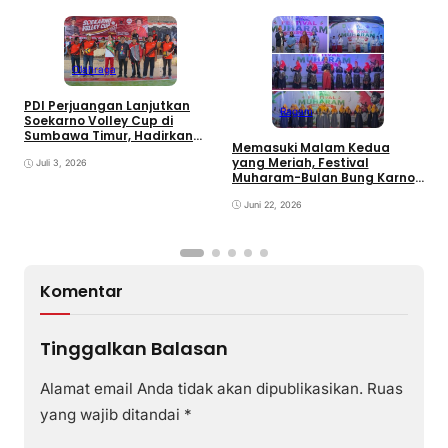
Olahraga
PDI Perjuangan Lanjutkan
Ragam
E
Soekarno Volley Cup di
B
Sumbawa Timur, Hadirkan
Memasuki Malam Kedua
D
Olahraga dan Hiburan bagi
yang Meriah, Festival
Rakyat
Juli 3, 2026
Muharam-Bulan Bung Karno
di Desa Poto Gaungkan
Pemajuan Kebudayaan
Juni 22, 2026
Sumbawa
Komentar
Tinggalkan Balasan
Alamat email Anda tidak akan dipublikasikan.
Ruas
yang wajib ditandai
*