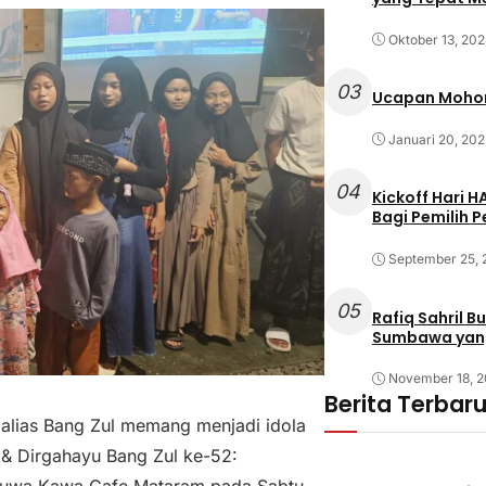
Oktober 13, 20
03
Ucapan Mohon
Januari 20, 202
04
Kickoff Hari 
Bagi Pemilih 
September 25,
05
Rafiq Sahril 
Sumbawa yan
November 18, 
Berita Terbar
alias Bang Zul memang menjadi idola
 & Dirgahayu Bang Zul ke-52:
 Tuwa Kawa Cafe Mataram pada Sabtu