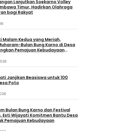
uangan Lanjutkan Soekarno Volley
umbawa Timur, Hadirkan Olahraga
ran bagi Rakyat
026
 Malam Kedua yang Meriah,
 Muharam-Bulan Bung Karno di Desa
ungkan Pemajuan Kebudayaan
a
2026
yati Janjikan Beasiswa untuk 100
Desa Poto
2026
 Bulan Bung Karno dan Festival
 Esti Wijayati Komitmen Bantu Desa
uk Pemajuan Kebudayaan