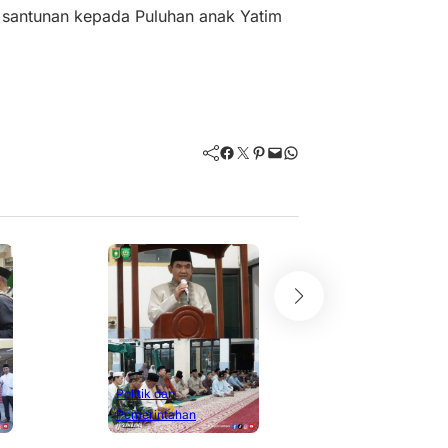
n santunan kepada Puluhan anak Yatim
Facebook
Twitter
Pinterest
Mail
WhatsApp
Politik dan
Pemerintahan
Safari Ramadhan H
di Rhee, Wabup H. 
Masyarakat Mak
Masjid Darussala
Maret 5, 2026
Politik dan
Pemerintahan