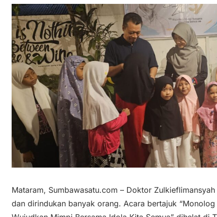
Mataram, Sumbawasatu.com – Doktor Zulkieflimansyah 
dan dirindukan banyak orang. Acara bertajuk “Monolog
Wujudkan Mimpi Bersama Idola Kita Semua” dihelat di