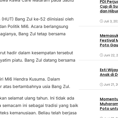
PDI Perj
Cup di S
dan Hibu
HUT) Bang Zul ke-52 diinisiasi oleh
Juli 3, 2
an Politik Mi6. Acara berlangsung
hagianya, Bang Zul tetap bersama
Memasuki
Festival
Poto Ga
Sumbaw
urut hadir dalam kesempatan tersebut
Juni 22, 
yatim piatu. Bang Zul datang bersama
Esti Wija
Anak di 
iri Mi6 Hendra Kusuma. Dalam
Juni 21, 
 atas bertambahnya usia Bang Zul.
n selamat ulang tahun. Ini tidak ada
Momentum
Muharam,
a semacam ini sebagai tradisi yang baik
Poto unt
teks kemanusiaan. Beliau telah berjasa