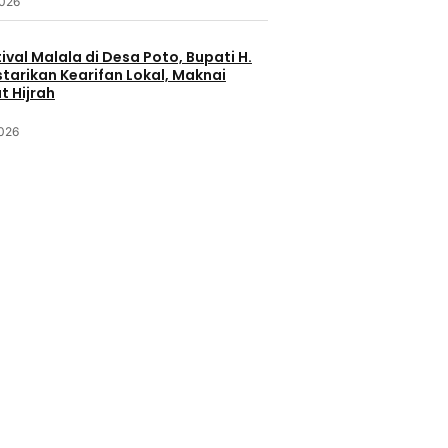
2026
ival Malala di Desa Poto, Bupati H.
starikan Kearifan Lokal, Maknai
 Hijrah
2026