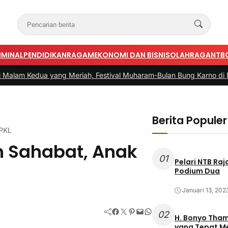
IMINAL
PENDIDIKAN
RAGAM
EKONOMI DAN BISNIS
OLAHRAGA
NTB
yang Meriah, Festival Muharam-Bulan Bung Karno di Desa Poto 
Berita Populer
 PKL
n Sahabat, Anak
01
Pelari NTB Ra
Podium Dua
Januari 13, 202
Facebook
Twitter
Pinterest
Mail
WhatsApp
02
H. Bonyo Thamrin Rayes sebu
yang Tepat 