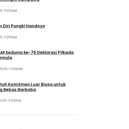
24
•
3 Dilihat
 Diri Pungki Handoyo
3
•
3 Dilihat
HAM Sedunia ke-76 Deklarasi Pilkada
Pemula
 2024
•
3 Dilihat
Butuh Komitmen Luar Biasa untuk
g Bebas Narkoba
2024
•
3 Dilihat
u