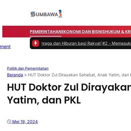
PEMERINTAHAN
EKONOMI DAN BISNIS
HUKUM & KR
kan Olahraga dan Hiburan bagi Rakyat
|
#2 -
Memasuki Malam Kedua 
Politik dan Pemerintahan
Beranda
»
HUT Doktor Zul Dirayakan Sahabat, Anak Yatim, dan
HUT Doktor Zul Dirayaka
Yatim, dan PKL
Mei 19, 2024