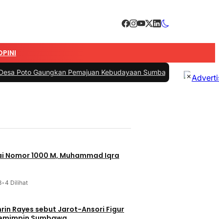
OPINI
Gaungkan Pemajuan Kebudayaan Sumbawa
|
#3 -
Esti Wijayati Janjikan
×
jai Nomor 1000 M, Muhammad Iqra
3
•
4 Dilihat
t Jarot-Ansori Figur
Memimpin Sumbawa