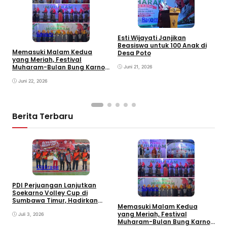
Ragam
M
d
Ragam
Esti Wijayati Janjikan
W
Beasiswa untuk 100 Anak di
D
Memasuki Malam Kedua
Desa Poto
K
yang Meriah, Festival
Muharam-Bulan Bung Karno
Juni 21, 2026
di Desa Poto Gaungkan
Pemajuan Kebudayaan
Juni 22, 2026
Sumbawa
Berita Terbaru
Olahraga
PDI Perjuangan Lanjutkan
Ragam
E
Soekarno Volley Cup di
B
Sumbawa Timur, Hadirkan
Memasuki Malam Kedua
D
Olahraga dan Hiburan bagi
yang Meriah, Festival
Rakyat
Juli 3, 2026
Muharam-Bulan Bung Karno