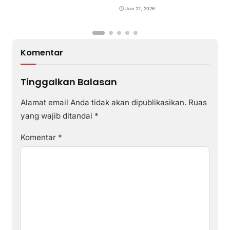
di Desa Poto Gaungkan
Pemajuan Kebudayaan
Juni 22, 2026
Sumbawa
Komentar
Tinggalkan Balasan
Alamat email Anda tidak akan dipublikasikan.
Ruas
yang wajib ditandai
*
Komentar
*