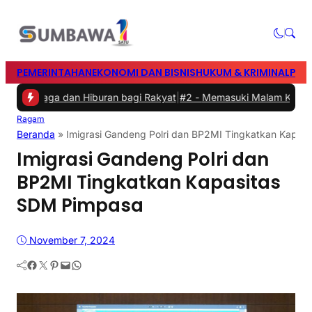
PEMERINTAHAN
EKONOMI DAN BISNIS
HUKUM & KRIMINAL
PEN
hraga dan Hiburan bagi Rakyat
|
#2 -
Memasuki Malam Kedua yang Me
Ragam
Beranda
»
Imigrasi Gandeng Polri dan BP2MI Tingkatkan Kapas
Imigrasi Gandeng Polri dan
BP2MI Tingkatkan Kapasitas
SDM Pimpasa
November 7, 2024
Facebook
Twitter
Pinterest
Mail
WhatsApp