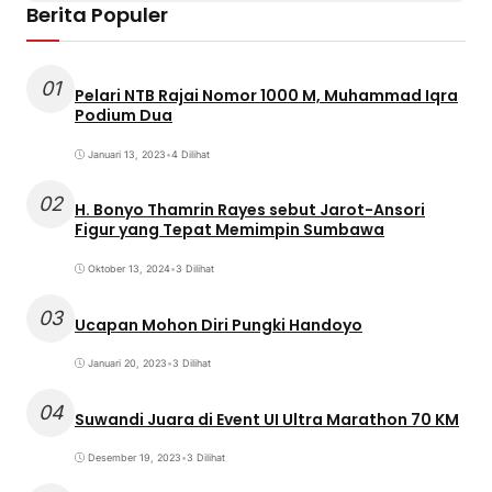
Berita Populer
01
Pelari NTB Rajai Nomor 1000 M, Muhammad Iqra
Podium Dua
Januari 13, 2023
•
4 Dilihat
02
H. Bonyo Thamrin Rayes sebut Jarot-Ansori
Figur yang Tepat Memimpin Sumbawa
Oktober 13, 2024
•
3 Dilihat
03
Ucapan Mohon Diri Pungki Handoyo
Januari 20, 2023
•
3 Dilihat
04
Suwandi Juara di Event UI Ultra Marathon 70 KM
Desember 19, 2023
•
3 Dilihat