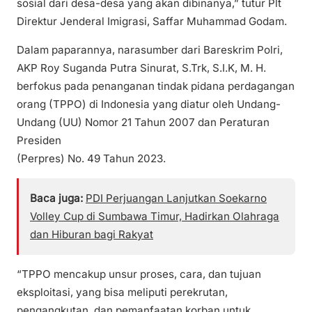
sosial dari desa-desa yang akan dibinanya,” tutur Plt
Direktur Jenderal Imigrasi, Saffar Muhammad Godam.
Dalam paparannya, narasumber dari Bareskrim Polri,
AKP Roy Suganda Putra Sinurat, S.Trk, S.I.K, M. H.
berfokus pada penanganan tindak pidana perdagangan
orang (TPPO) di Indonesia yang diatur oleh Undang-
Undang (UU) Nomor 21 Tahun 2007 dan Peraturan
Presiden
(Perpres) No. 49 Tahun 2023.
Baca juga:
PDI Perjuangan Lanjutkan Soekarno
Volley Cup di Sumbawa Timur, Hadirkan Olahraga
dan Hiburan bagi Rakyat
“TPPO mencakup unsur proses, cara, dan tujuan
eksploitasi, yang bisa meliputi perekrutan,
pengangkutan, dan pemanfaatan korban untuk