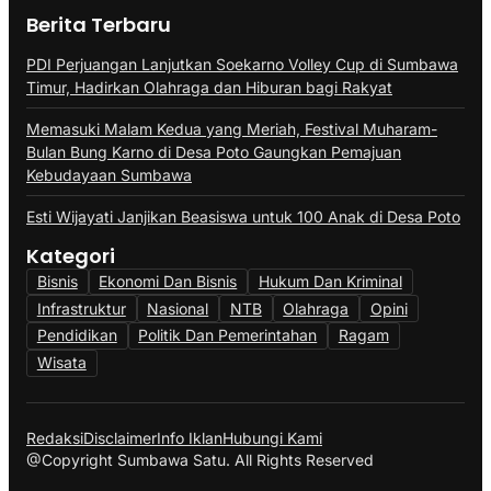
Berita Terbaru
PDI Perjuangan Lanjutkan Soekarno Volley Cup di Sumbawa
Timur, Hadirkan Olahraga dan Hiburan bagi Rakyat
Memasuki Malam Kedua yang Meriah, Festival Muharam-
Bulan Bung Karno di Desa Poto Gaungkan Pemajuan
Kebudayaan Sumbawa
Esti Wijayati Janjikan Beasiswa untuk 100 Anak di Desa Poto
Kategori
Bisnis
Ekonomi Dan Bisnis
Hukum Dan Kriminal
Infrastruktur
Nasional
NTB
Olahraga
Opini
Pendidikan
Politik Dan Pemerintahan
Ragam
Wisata
Redaksi
Disclaimer
Info Iklan
Hubungi Kami
@Copyright Sumbawa Satu. All Rights Reserved