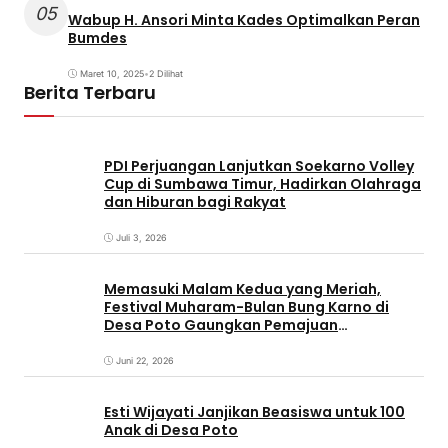
05
Wabup H. Ansori Minta Kades Optimalkan Peran
Bumdes
Maret 10, 2025
•
2 Dilihat
Berita Terbaru
PDI Perjuangan Lanjutkan Soekarno Volley
Cup di Sumbawa Timur, Hadirkan Olahraga
dan Hiburan bagi Rakyat
Juli 3, 2026
Memasuki Malam Kedua yang Meriah,
Festival Muharam-Bulan Bung Karno di
Desa Poto Gaungkan Pemajuan
Kebudayaan Sumbawa
Juni 22, 2026
Esti Wijayati Janjikan Beasiswa untuk 100
Anak di Desa Poto