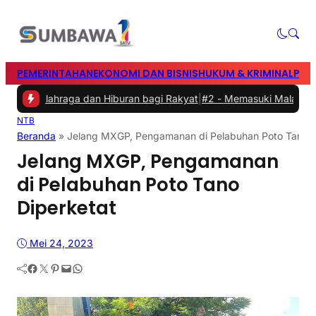
PEMERINTAHAN
EKONOMI DAN BISNIS
HUKUM & KRIMINAL
PEN
n Olahraga dan Hiburan bagi Rakyat
|
#2 -
Memasuki Malam Kedua ya
NTB
Beranda
»
Jelang MXGP, Pengamanan di Pelabuhan Poto Tano D
Jelang MXGP, Pengamanan
di Pelabuhan Poto Tano
Diperketat
Mei 24, 2023
Facebook
Twitter
Pinterest
Mail
WhatsApp