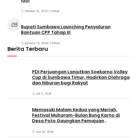
Idol
Oktober 10, 2023
•
1 Dilihat
05
Bupati Sumbawa Launching Penyaluran
Bantuan CPP Tahap III
Agustus 13, 2024
•
1 Dilihat
Berita Terbaru
PDI Perjuangan Lanjutkan Soekarno Volley
Cup di Sumbawa Timur, Hadirkan Olahraga
dan Hiburan bagi Rakyat
Juli 3, 2026
Memasuki Malam Kedua yang Meriah,
Festival Muharam-Bulan Bung Karno di
Desa Poto Gaungkan Pemajuan
Kebudayaan Sumbawa
Juni 22, 2026