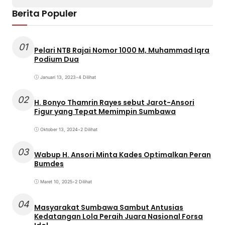
Berita Populer
01
Pelari NTB Rajai Nomor 1000 M, Muhammad Iqra
Podium Dua
Januari 13, 2023
•
4 Dilihat
02
H. Bonyo Thamrin Rayes sebut Jarot-Ansori
Figur yang Tepat Memimpin Sumbawa
Oktober 13, 2024
•
2 Dilihat
03
Wabup H. Ansori Minta Kades Optimalkan Peran
Bumdes
Maret 10, 2025
•
2 Dilihat
04
Masyarakat Sumbawa Sambut Antusias
Kedatangan Lola Peraih Juara Nasional Forsa