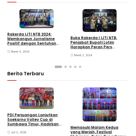
NTB
NTB
Rakerda IJTI NTB 2024:
Buka Rakerda I IJTI NTB,
Membangun Jurnalisme
I
Penjabat Bupati Lotim
Positif dengan Sentuhan
P
Harapkan Peran Pers
Kearifan Lokal
M
Promosikan Pariwisata
Maret 4, 2024
d
Maret 2, 2024
Berita Terbaru
Olahraga
PDI Perjuangan Lanjutkan
Ragam
E
Soekarno Volley Cup di
B
Sumbawa Timur, Hadirkan
Memasuki Malam Kedua
D
Olahraga dan Hiburan bagi
yang Meriah, Festival
Rakyat
Juli 3, 2026