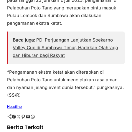
pada tanggal 25 juni dan 2 juli 2023, pengamanan di
Pelabuhan Poto Tano yang merupakan pintu masuk
Pulau Lombok dan Sumbawa akan dilakukan
pengamanan ekstra ketat.
Baca juga:
PDI Perjuangan Lanjutkan Soekarno
Volley Cup di Sumbawa Timur, Hadirkan Olahraga
dan Hiburan bagi Rakyat
“Pengamanan ekstra ketat akan diterapkan di
Pelabuhan Poto Tano untuk menciptakan rasa aman
dan nyaman jelang event dunia tersebut,” pungkasnya.
(SS/R)
Headline
Facebook
Twitter
Pinterest
Mail
WhatsApp
Berita Terkait