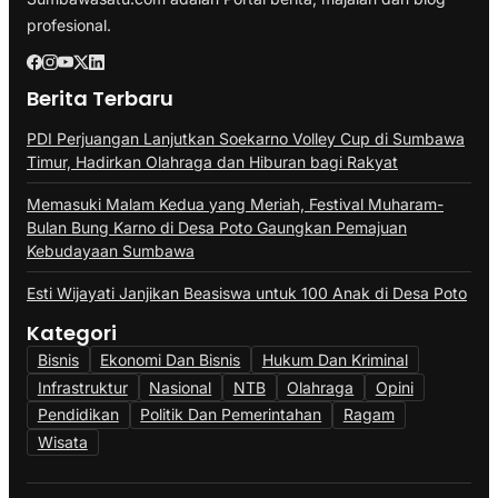
profesional.
Berita Terbaru
PDI Perjuangan Lanjutkan Soekarno Volley Cup di Sumbawa
Timur, Hadirkan Olahraga dan Hiburan bagi Rakyat
Memasuki Malam Kedua yang Meriah, Festival Muharam-
Bulan Bung Karno di Desa Poto Gaungkan Pemajuan
Kebudayaan Sumbawa
Esti Wijayati Janjikan Beasiswa untuk 100 Anak di Desa Poto
Kategori
Bisnis
Ekonomi Dan Bisnis
Hukum Dan Kriminal
Infrastruktur
Nasional
NTB
Olahraga
Opini
Pendidikan
Politik Dan Pemerintahan
Ragam
Wisata