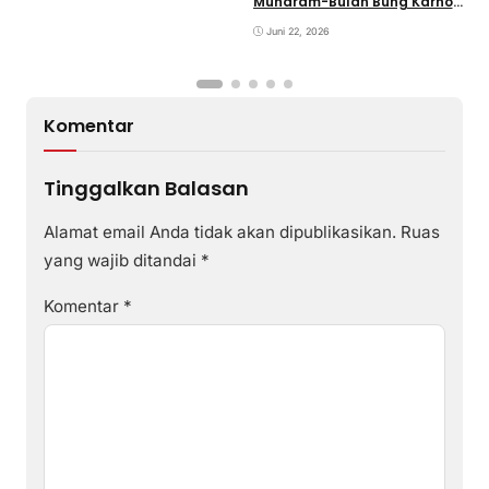
Muharam-Bulan Bung Karno
di Desa Poto Gaungkan
Pemajuan Kebudayaan
Juni 22, 2026
Sumbawa
Komentar
Tinggalkan Balasan
Alamat email Anda tidak akan dipublikasikan.
Ruas
yang wajib ditandai
*
Komentar
*