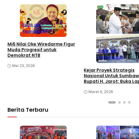
Politik dan
Pemerintahan
Mi6 Nilai Oke Wiredarme Figur
Muda Progresif untuk
Politik dan
Demokrat NTB
Pemerintahan
Mei 23, 2026
Kejar Proyek Strategis
Nasional Untuk Sumbaw
Bupati H. Jarot: Buka L
Kerja dan Tingkatkan
Perekonomian
Maret 6, 2026
Berita Terbaru