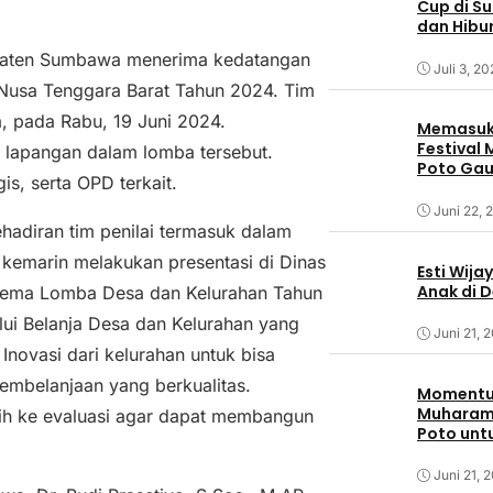
Cup di S
dan Hibu
upaten Sumbawa menerima kedatangan
Juli 3, 2
 Nusa Tenggara Barat Tahun 2024. Tim
a, pada Rabu, 19 Juni 2024.
Memasuki
Festival
si lapangan dalam lomba tersebut.
Poto Ga
is, serta OPD terkait.
Sumbaw
Juni 22, 
ehadiran tim penilai termasuk dalam
u kemarin melakukan presentasi di Dinas
Esti Wija
Anak di 
 tema Lomba Desa dan Kelurahan Tahun
lui Belanja Desa dan Kelurahan yang
Juni 21, 
 Inovasi dari kelurahan untuk bisa
belanjaan yang berkualitas.
Momentum
Muharam,
bih ke evaluasi agar dapat membangun
Poto unt
Juni 21, 