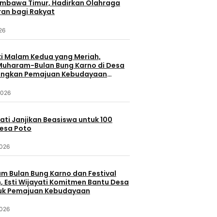
umbawa Timur, Hadirkan Olahraga
ran bagi Rakyat
026
 Malam Kedua yang Meriah,
 Muharam-Bulan Bung Karno di Desa
ungkan Pemajuan Kebudayaan
a
2026
yati Janjikan Beasiswa untuk 100
Desa Poto
2026
 Bulan Bung Karno dan Festival
 Esti Wijayati Komitmen Bantu Desa
uk Pemajuan Kebudayaan
2026