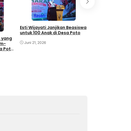
Ragam
Ragam
Momentum Bulan 
dan Festival Muha
Esti Wijayati Janjikan Beasiswa
Wijayati Komitme
untuk 100 Anak di Desa Poto
Poto untuk Pemaj
 yang
Kebudayaan
Juni 21, 2026
Juni 21, 2026
am-
sa Poto