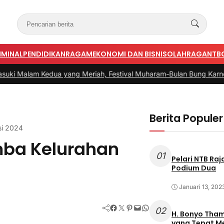
IMINAL
PENDIDIKAN
RAGAM
EKONOMI DAN BISNIS
OLAHRAGA
NTB
Kedua yang Meriah, Festival Muharam-Bulan Bung Karno di Desa 
Berita Populer
si 2024
mba Kelurahan
01
Pelari NTB Ra
Podium Dua
Januari 13, 202
Facebook
Twitter
Pinterest
Mail
WhatsApp
02
H. Bonyo Thamrin Rayes sebu
yang Tepat 