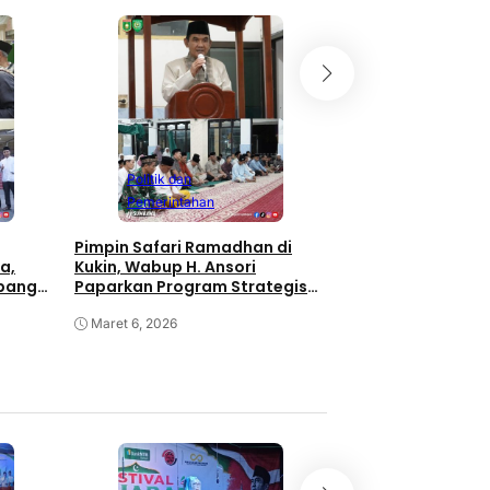
Politik dan
Politik dan
Pemerintahan
Pemerintahan
Safari Ramadhan H
Pimpin Safari Ramadhan di
di Rhee, Wabup H. 
a,
Kukin, Wabup H. Ansori
Masyarakat Mak
apangan
Paparkan Program Strategis
Masjid Darussala
Nasional untuk Sumbawa
Maret 5, 2026
Maret 6, 2026