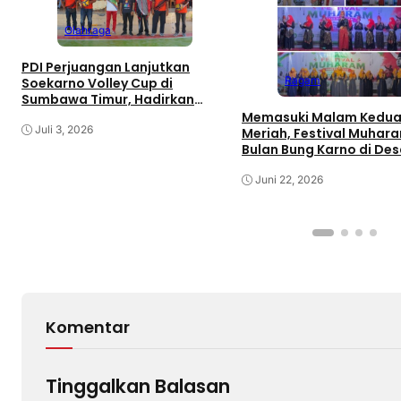
Olahraga
PDI Perjuangan Lanjutkan
Ragam
Soekarno Volley Cup di
Sumbawa Timur, Hadirkan
Olahraga dan Hiburan bagi
Memasuki Malam Kedua
Rakyat
Juli 3, 2026
Meriah, Festival Muhar
Bulan Bung Karno di De
Gaungkan Pemajuan
Kebudayaan Sumbawa
Juni 22, 2026
Komentar
Tinggalkan Balasan