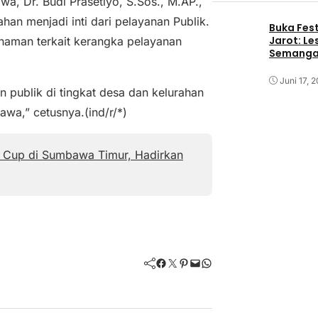
, Dr. Budi Prasetiyo, S.Sos., M.AP.,
an menjadi inti dari pelayanan Publik.
Buka Fest
Jarot: Le
ahaman terkait kerangka pelayanan
Semangat
Juni 17, 
n publik di tingkat desa dan kelurahan
wa,” cetusnya.(ind/r/*)
y Cup di Sumbawa Timur, Hadirkan
Facebook
Twitter
Pinterest
Mail
WhatsApp