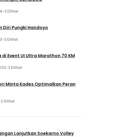
24
•
3 Dilihat
 Diri Pungki Handoyo
3
•
3 Dilihat
 di Event UI Ultra Marathon 70 KM
023
•
3 Dilihat
ri Minta Kades Optimalkan Peran
•
2 Dilihat
u
uangan Lanjutkan Soekarno Volley