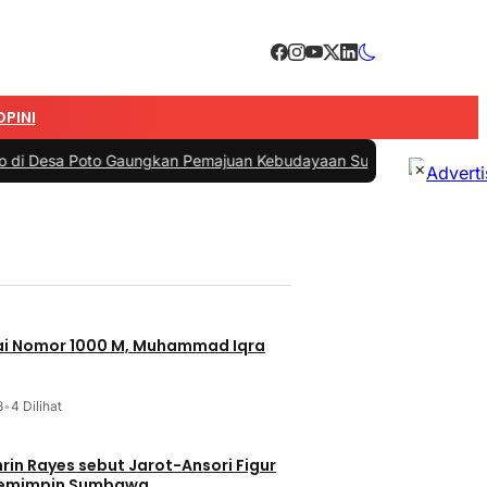
OPINI
Poto Gaungkan Pemajuan Kebudayaan Sumbawa
|
#3 -
Esti Wijayati J
×
jai Nomor 1000 M, Muhammad Iqra
3
•
4 Dilihat
t Jarot-Ansori Figur
Memimpin Sumbawa