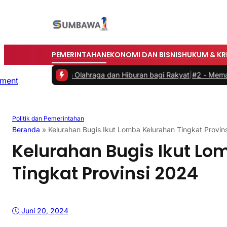
PEMERINTAHAN
EKONOMI DAN BISNIS
HUKUM & KR
 Hadirkan Olahraga dan Hiburan bagi Rakyat
|
#2 -
Memasuki Malam 
Politik dan Pemerintahan
Beranda
»
Kelurahan Bugis Ikut Lomba Kelurahan Tingkat Provin
Kelurahan Bugis Ikut Lo
Tingkat Provinsi 2024
Juni 20, 2024