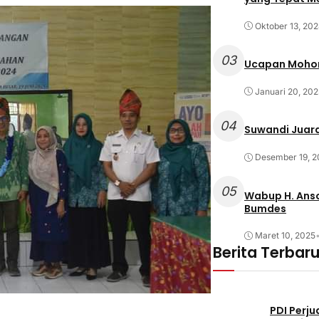
Oktober 13, 20
03
Ucapan Mohon
Januari 20, 202
04
Suwandi Juara
Desember 19, 2
05
Wabup H. Anso
Bumdes
Maret 10, 2025
Berita Terbar
PDI Perj