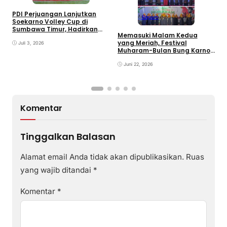
PDI Perjuangan Lanjutkan
Ragam
E
Soekarno Volley Cup di
B
Sumbawa Timur, Hadirkan
Memasuki Malam Kedua
D
Olahraga dan Hiburan bagi
yang Meriah, Festival
Rakyat
Juli 3, 2026
Muharam-Bulan Bung Karno
di Desa Poto Gaungkan
Pemajuan Kebudayaan
Juni 22, 2026
Sumbawa
Komentar
Tinggalkan Balasan
Alamat email Anda tidak akan dipublikasikan.
Ruas
yang wajib ditandai
*
Komentar
*