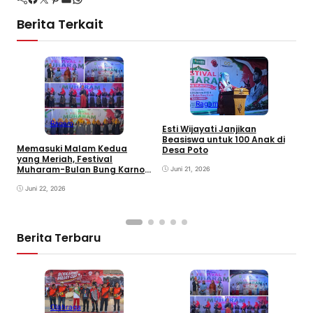
Berita Terkait
Ragam
M
d
Ragam
Esti Wijayati Janjikan
W
Beasiswa untuk 100 Anak di
D
Memasuki Malam Kedua
Desa Poto
K
yang Meriah, Festival
Muharam-Bulan Bung Karno
Juni 21, 2026
di Desa Poto Gaungkan
Pemajuan Kebudayaan
Juni 22, 2026
Sumbawa
Berita Terbaru
Olahraga