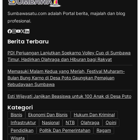
Sumbawasatu.com adalah Portal berita, majalah dan blog
profesional.
Berita Terbaru
PDI Perjuangan Lanjutkan Soekarno Volley Cup di Sumbawa
Timur, Hadirkan Olahraga dan Hiburan bagi Rakyat
Memasuki Malam Kedua yang Meriah, Festival Muharam-
Bulan Bung Karno di Desa Poto Gaungkan Pemajuan
Kebudayaan Sumbawa
Esti Wijayati Janjikan Beasiswa untuk 100 Anak di Desa Poto
Kategori
Bisnis
Ekonomi Dan Bisnis
Hukum Dan Kriminal
Infrastruktur
Nasional
NTB
Olahraga
Opini
Pendidikan
Politik Dan Pemerintahan
Ragam
Wisata