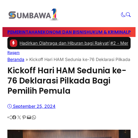
PEMERINTAHAN
EKONOMI DAN BISNIS
HUKUM & KRIMINAL
PEN
mur, Hadirkan Olahraga dan Hiburan bagi Rakyat
|
#2 -
Memasuki Mal
Ragam
Beranda
»
Kickoff Hari HAM Sedunia ke-76 Deklarasi Pilkada Ba
Kickoff Hari HAM Sedunia ke-
76 Deklarasi Pilkada Bagi
Pemilih Pemula
September 25, 2024
Facebook
Twitter
Pinterest
Mail
WhatsApp