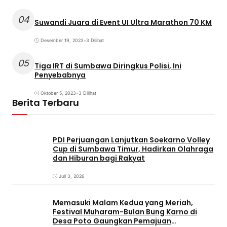
04
Suwandi Juara di Event UI Ultra Marathon 70 KM
Desember 19, 2023
•
3 Dilihat
05
Tiga IRT di Sumbawa Diringkus Polisi, Ini
Penyebabnya
Oktober 5, 2023
•
3 Dilihat
Berita Terbaru
PDI Perjuangan Lanjutkan Soekarno Volley
Cup di Sumbawa Timur, Hadirkan Olahraga
dan Hiburan bagi Rakyat
Juli 3, 2026
Memasuki Malam Kedua yang Meriah,
Festival Muharam-Bulan Bung Karno di
Desa Poto Gaungkan Pemajuan