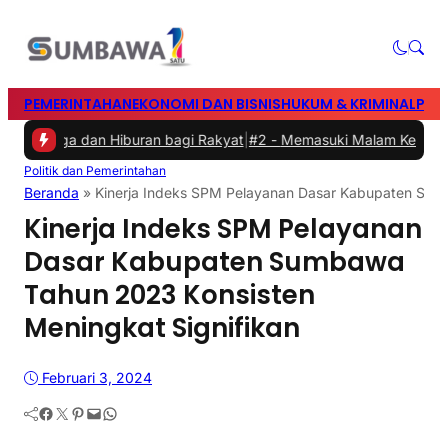
PEMERINTAHAN
EKONOMI DAN BISNIS
HUKUM & KRIMINAL
PEN
raga dan Hiburan bagi Rakyat
|
#2 -
Memasuki Malam Kedua yang Me
Politik dan Pemerintahan
Beranda
»
Kinerja Indeks SPM Pelayanan Dasar Kabupaten Sum
Kinerja Indeks SPM Pelayanan
Dasar Kabupaten Sumbawa
Tahun 2023 Konsisten
Meningkat Signifikan
Februari 3, 2024
Facebook
Twitter
Pinterest
Mail
WhatsApp