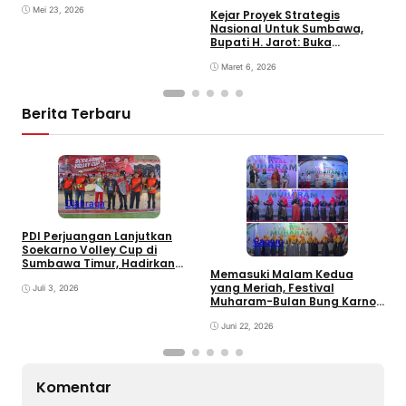
Mei 23, 2026
Kejar Proyek Strategis
P
Nasional Untuk Sumbawa,
K
Bupati H. Jarot: Buka
P
Lapangan Kerja dan
N
Tingkatkan Perekonomian
Maret 6, 2026
Berita Terbaru
Olahraga
PDI Perjuangan Lanjutkan
Ragam
E
Soekarno Volley Cup di
B
Sumbawa Timur, Hadirkan
Memasuki Malam Kedua
D
Olahraga dan Hiburan bagi
yang Meriah, Festival
Rakyat
Juli 3, 2026
Muharam-Bulan Bung Karno
di Desa Poto Gaungkan
Pemajuan Kebudayaan
Juni 22, 2026
Sumbawa
Komentar