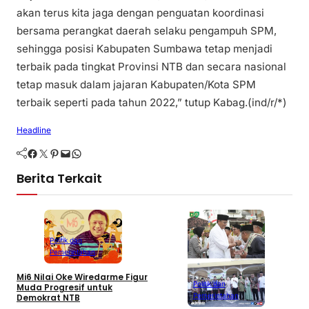
akan terus kita jaga dengan penguatan koordinasi
bersama perangkat daerah selaku pengampuh SPM,
sehingga posisi Kabupaten Sumbawa tetap menjadi
terbaik pada tingkat Provinsi NTB dan secara nasional
tetap masuk dalam jajaran Kabupaten/Kota SPM
terbaik seperti pada tahun 2022,” tutup Kabag.(ind/r/*)
Headline
Facebook
Twitter
Pinterest
Mail
WhatsApp
Berita Terkait
Politik dan
Pemerintahan
Mi6 Nilai Oke Wiredarme Figur
Politik dan
Muda Progresif untuk
Pemerintahan
Demokrat NTB