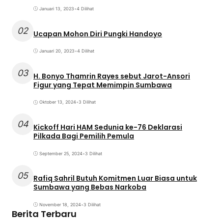
Januari 13, 2023
•
4 Dilihat
02
Ucapan Mohon Diri Pungki Handoyo
Januari 20, 2023
•
4 Dilihat
03
H. Bonyo Thamrin Rayes sebut Jarot-Ansori
Figur yang Tepat Memimpin Sumbawa
Oktober 13, 2024
•
3 Dilihat
04
Kickoff Hari HAM Sedunia ke-76 Deklarasi
Pilkada Bagi Pemilih Pemula
September 25, 2024
•
3 Dilihat
05
Rafiq Sahril Butuh Komitmen Luar Biasa untuk
Sumbawa yang Bebas Narkoba
November 18, 2024
•
3 Dilihat
Berita Terbaru