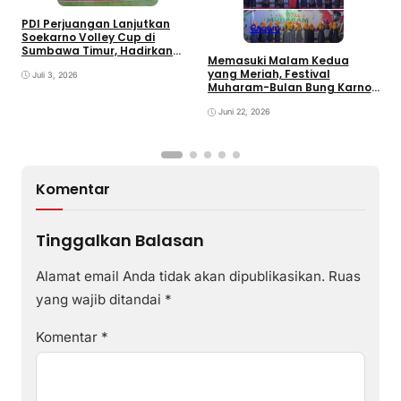
PDI Perjuangan Lanjutkan
Ragam
E
Soekarno Volley Cup di
B
Sumbawa Timur, Hadirkan
Memasuki Malam Kedua
D
Olahraga dan Hiburan bagi
yang Meriah, Festival
Rakyat
Juli 3, 2026
Muharam-Bulan Bung Karno
di Desa Poto Gaungkan
Pemajuan Kebudayaan
Juni 22, 2026
Sumbawa
Komentar
Tinggalkan Balasan
Alamat email Anda tidak akan dipublikasikan.
Ruas
yang wajib ditandai
*
Komentar
*