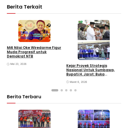
Berita Terkait
Politik dan
Pemerintahan
Mi6 Nilai Oke Wiredarme Figur
Politik dan
Muda Progresif untuk
Pemerintahan
Demokrat NTB
Mei 23, 2026
Kejar Proyek Strategis
P
Nasional Untuk Sumbawa,
K
Bupati H. Jarot: Buka
P
Lapangan Kerja dan
N
Tingkatkan Perekonomian
Maret 6, 2026
Berita Terbaru
Olahraga