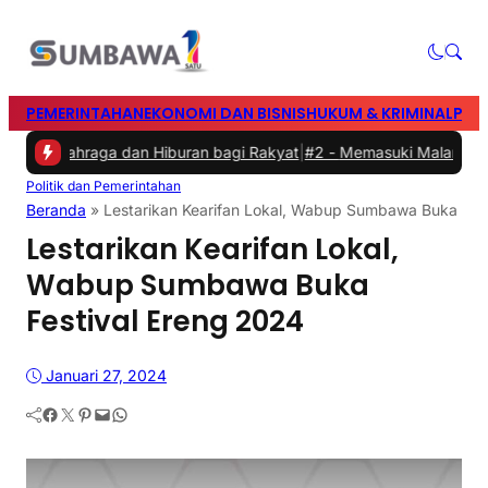
PEMERINTAHAN
EKONOMI DAN BISNIS
HUKUM & KRIMINAL
PEN
 Olahraga dan Hiburan bagi Rakyat
|
#2 -
Memasuki Malam Kedua yan
Politik dan Pemerintahan
Beranda
»
Lestarikan Kearifan Lokal, Wabup Sumbawa Buka Fes
Lestarikan Kearifan Lokal,
Wabup Sumbawa Buka
Festival Ereng 2024
Januari 27, 2024
Facebook
Twitter
Pinterest
Mail
WhatsApp