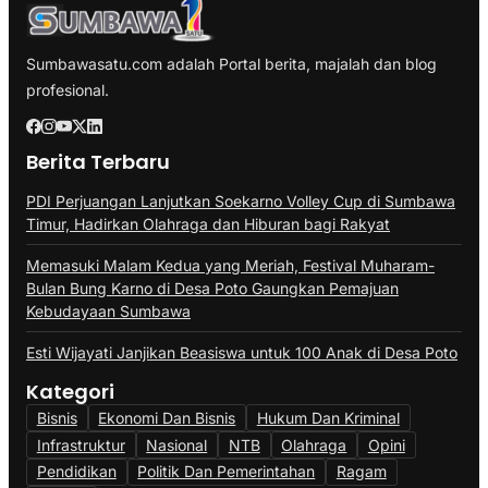
Sumbawasatu.com adalah Portal berita, majalah dan blog
profesional.
Berita Terbaru
PDI Perjuangan Lanjutkan Soekarno Volley Cup di Sumbawa
Timur, Hadirkan Olahraga dan Hiburan bagi Rakyat
Memasuki Malam Kedua yang Meriah, Festival Muharam-
Bulan Bung Karno di Desa Poto Gaungkan Pemajuan
Kebudayaan Sumbawa
Esti Wijayati Janjikan Beasiswa untuk 100 Anak di Desa Poto
Kategori
Bisnis
Ekonomi Dan Bisnis
Hukum Dan Kriminal
Infrastruktur
Nasional
NTB
Olahraga
Opini
Pendidikan
Politik Dan Pemerintahan
Ragam