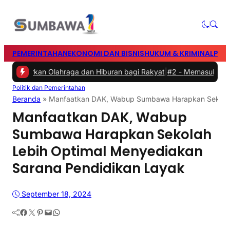
PEMERINTAHAN
EKONOMI DAN BISNIS
HUKUM & KRIMINAL
PEN
Hadirkan Olahraga dan Hiburan bagi Rakyat
|
#2 -
Memasuki Malam Ke
Politik dan Pemerintahan
Beranda
»
Manfaatkan DAK, Wabup Sumbawa Harapkan Sekolah 
Manfaatkan DAK, Wabup
Sumbawa Harapkan Sekolah
Lebih Optimal Menyediakan
Sarana Pendidikan Layak
September 18, 2024
Facebook
Twitter
Pinterest
Mail
WhatsApp