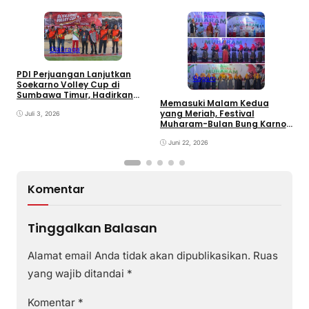
Olahraga
PDI Perjuangan Lanjutkan
Ragam
E
Soekarno Volley Cup di
B
Sumbawa Timur, Hadirkan
Memasuki Malam Kedua
D
Olahraga dan Hiburan bagi
yang Meriah, Festival
Rakyat
Juli 3, 2026
Muharam-Bulan Bung Karno
di Desa Poto Gaungkan
Pemajuan Kebudayaan
Juni 22, 2026
Sumbawa
Komentar
Tinggalkan Balasan
Alamat email Anda tidak akan dipublikasikan.
Ruas
yang wajib ditandai
*
Komentar
*