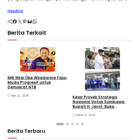
Headline
Facebook
Twitter
Pinterest
Mail
WhatsApp
Berita Terkait
Politik dan
Pemerintahan
Mi6 Nilai Oke Wiredarme Figur
Politik dan
Muda Progresif untuk
Pemerintahan
Demokrat NTB
Mei 23, 2026
Kejar Proyek Strategis
P
Nasional Untuk Sumbawa,
K
Bupati H. Jarot: Buka
P
Lapangan Kerja dan
N
Tingkatkan Perekonomian
Maret 6, 2026
Berita Terbaru