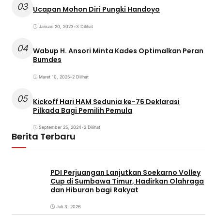
03
Ucapan Mohon Diri Pungki Handoyo
Januari 20, 2023
•
3 Dilihat
04
Wabup H. Ansori Minta Kades Optimalkan Peran
Bumdes
Maret 10, 2025
•
2 Dilihat
05
Kickoff Hari HAM Sedunia ke-76 Deklarasi
Pilkada Bagi Pemilih Pemula
September 25, 2024
•
2 Dilihat
Berita Terbaru
PDI Perjuangan Lanjutkan Soekarno Volley
Cup di Sumbawa Timur, Hadirkan Olahraga
dan Hiburan bagi Rakyat
Juli 3, 2026