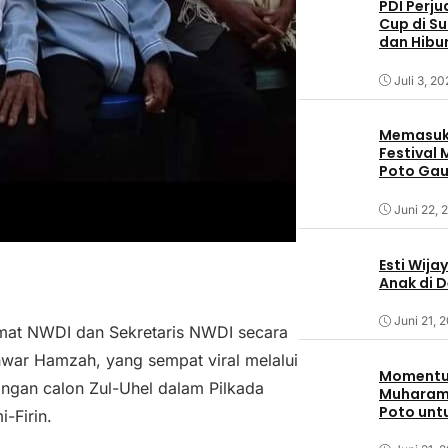
PDI Perj
Cup di S
dan Hibu
Juli 3, 2
Memasuki
Festival
Poto Ga
Sumbaw
Juni 22, 
Esti Wija
Anak di 
Juni 21, 
mat NWDI dan Sekretaris NWDI secara
war Hamzah, yang sempat viral melalui
Momentum
gan calon Zul-Uhel dalam Pilkada
Muharam,
Poto unt
-Firin.