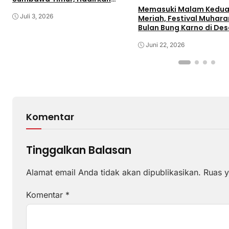
Olahraga dan Hiburan bagi
Memasuki Malam Kedua
Rakyat
Juli 3, 2026
Meriah, Festival Muhar
Bulan Bung Karno di De
Gaungkan Pemajuan
Kebudayaan Sumbawa
Juni 22, 2026
Komentar
Tinggalkan Balasan
Alamat email Anda tidak akan dipublikasikan.
Ruas y
Komentar
*