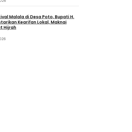
2026
ival Malala di Desa Poto, Bupati H.
starikan Kearifan Lokal, Maknai
 Hijrah
2026