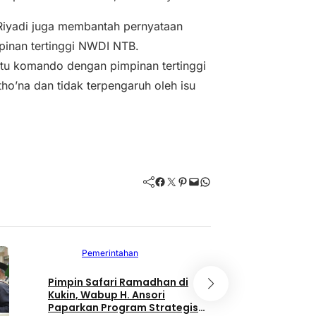
Riyadi juga membantah pernyataan
inan tertinggi NWDI NTB.
atu komando dengan pimpinan tertinggi
ho’na dan tidak terpengaruh oleh isu
Facebook
Twitter
Pinterest
Mail
WhatsApp
Politik dan
Politik dan
Pemerintahan
Pemerintahan
Pimpin Safari Ramadhan di
Safari Ramadhan H
Kukin, Wabup H. Ansori
di Rhee, Wabup H. 
Paparkan Program Strategis
Masyarakat Mak