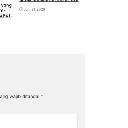
 yang
Juni 21, 2026
am-
sa Poto
ang wajib ditandai
*