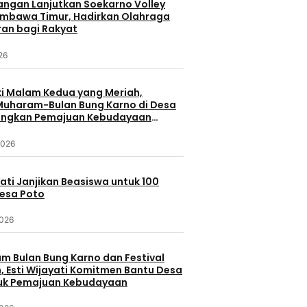
uangan Lanjutkan Soekarno Volley
umbawa Timur, Hadirkan Olahraga
ran bagi Rakyat
026
 Malam Kedua yang Meriah,
 Muharam-Bulan Bung Karno di Desa
ungkan Pemajuan Kebudayaan
a
2026
yati Janjikan Beasiswa untuk 100
Desa Poto
2026
 Bulan Bung Karno dan Festival
 Esti Wijayati Komitmen Bantu Desa
uk Pemajuan Kebudayaan