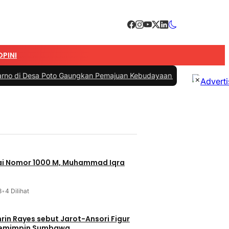
OPINI
a Poto Gaungkan Pemajuan Kebudayaan Sumbawa
|
#3 -
Esti Wijayati 
×
jai Nomor 1000 M, Muhammad Iqra
3
•
4 Dilihat
t Jarot-Ansori Figur
Memimpin Sumbawa