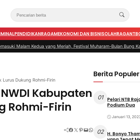
IMINAL
PENDIDIKAN
RAGAM
EKONOMI DAN BISNIS
OLAHRAGA
NTB
 Kedua yang Meriah, Festival Muharam-Bulan Bung Karno di Des
Berita Populer
 Lurus Dukung Rohmi-Firin
s NWDI Kabupaten
01
Pelari NTB Ra
g Rohmi-Firin
Podium Dua
Januari 13, 202
Facebook
Twitter
Pinterest
Mail
WhatsApp
02
H. Bonyo Thamrin Rayes sebu
yang Tepat 