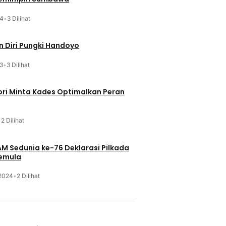
24
•
3 Dilihat
 Diri Pungki Handoyo
3
•
3 Dilihat
ri Minta Kades Optimalkan Peran
•
2 Dilihat
HAM Sedunia ke-76 Deklarasi Pilkada
Pemula
 2024
•
2 Dilihat
u