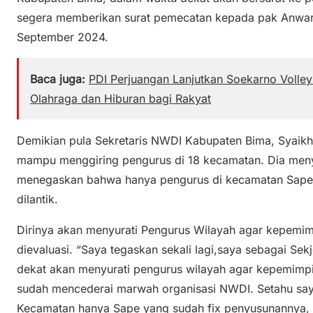
segera memberikan surat pemecatan kepada pak Anwar
September 2024.
Baca juga:
PDI Perjuangan Lanjutkan Soekarno Volle
Olahraga dan Hiburan bagi Rakyat
Demikian pula Sekretaris NWDI Kabupaten Bima, Syai
mampu menggiring pengurus di 18 kecamatan. Dia meny
menegaskan bahwa hanya pengurus di kecamatan Sape 
dilantik.
Dirinya akan menyurati Pengurus Wilayah agar kepem
dievaluasi. “Saya tegaskan sekali lagi,saya sebagai S
dekat akan menyurati pengurus wilayah agar kepemimpin
sudah mencederai marwah organisasi NWDI. Setahu sa
Kecamatan hanya Sape yang sudah fix penyusunannya, It