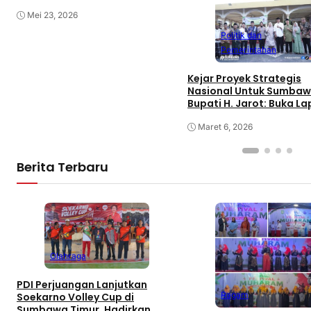
Mei 23, 2026
Politik dan
Pemerintahan
Kejar Proyek Strategis
Nasional Untuk Sumbaw
Bupati H. Jarot: Buka L
Kerja dan Tingkatkan
Perekonomian
Maret 6, 2026
Berita Terbaru
Olahraga
PDI Perjuangan Lanjutkan
Ragam
Soekarno Volley Cup di
Sumbawa Timur, Hadirkan