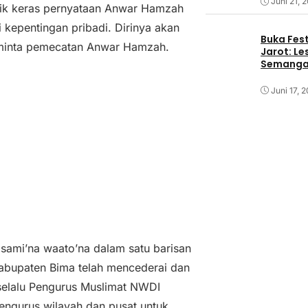
Juni 21, 
ik keras pernyataan Anwar Hamzah
kepentingan pribadi. Dirinya akan
Buka Fest
eminta pemecatan Anwar Hamzah.
Jarot: Le
Semangat
Juni 17, 
sami’na waato’na dalam satu barisan
abupaten Bima telah mencederai dan
 selalu Pengurus Muslimat NWDI
engurus wilayah dan pusat untuk