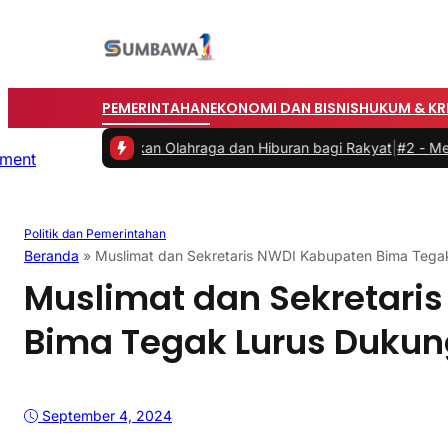
PEMERINTAHAN
EKONOMI DAN BISNIS
HUKUM & KR
r, Hadirkan Olahraga dan Hiburan bagi Rakyat
|
#2 -
Memasuki Malam
Politik dan Pemerintahan
Beranda
»
Muslimat dan Sekretaris NWDI Kabupaten Bima Tegak
Muslimat dan Sekretari
Bima Tegak Lurus Dukun
September 4, 2024