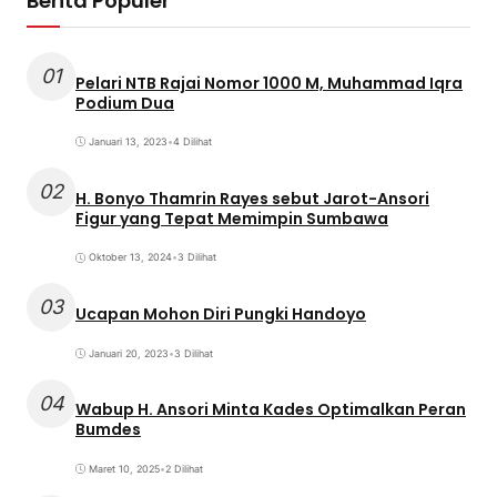
Berita Populer
01
Pelari NTB Rajai Nomor 1000 M, Muhammad Iqra
Podium Dua
Januari 13, 2023
•
4 Dilihat
02
H. Bonyo Thamrin Rayes sebut Jarot-Ansori
Figur yang Tepat Memimpin Sumbawa
Oktober 13, 2024
•
3 Dilihat
03
Ucapan Mohon Diri Pungki Handoyo
Januari 20, 2023
•
3 Dilihat
04
Wabup H. Ansori Minta Kades Optimalkan Peran
Bumdes
Maret 10, 2025
•
2 Dilihat