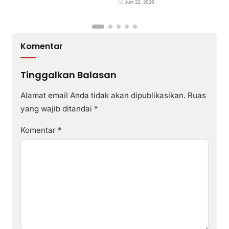
Pemajuan Kebudayaan
Juni 22, 2026
Sumbawa
Komentar
Tinggalkan Balasan
Alamat email Anda tidak akan dipublikasikan.
Ruas
yang wajib ditandai
*
Komentar
*