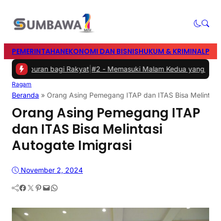
PEMERINTAHAN
EKONOMI DAN BISNIS
HUKUM & KRIMINAL
PEN
 Hiburan bagi Rakyat
|
#2 -
Memasuki Malam Kedua yang Meriah, Fe
Ragam
Beranda
»
Orang Asing Pemegang ITAP dan ITAS Bisa Melintasi 
Orang Asing Pemegang ITAP
dan ITAS Bisa Melintasi
Autogate Imigrasi
November 2, 2024
Facebook
Twitter
Pinterest
Mail
WhatsApp