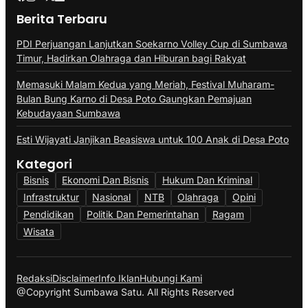
Berita Terbaru
PDI Perjuangan Lanjutkan Soekarno Volley Cup di Sumbawa
Timur, Hadirkan Olahraga dan Hiburan bagi Rakyat
Memasuki Malam Kedua yang Meriah, Festival Muharam-
Bulan Bung Karno di Desa Poto Gaungkan Pemajuan
Kebudayaan Sumbawa
Esti Wijayati Janjikan Beasiswa untuk 100 Anak di Desa Poto
Kategori
Bisnis
Ekonomi Dan Bisnis
Hukum Dan Kriminal
Infrastruktur
Nasional
NTB
Olahraga
Opini
Pendidikan
Politik Dan Pemerintahan
Ragam
Wisata
Redaksi
Disclaimer
Info Iklan
Hubungi Kami
@Copyright Sumbawa Satu. All Rights Reserved