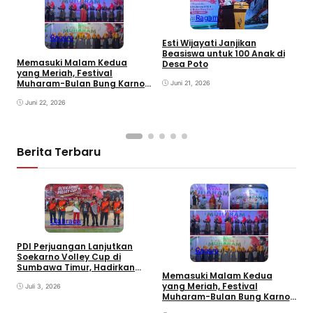
Ragam
M
d
Ragam
Esti Wijayati Janjikan
W
Beasiswa untuk 100 Anak di
D
Memasuki Malam Kedua
Desa Poto
K
yang Meriah, Festival
Muharam-Bulan Bung Karno
Juni 21, 2026
di Desa Poto Gaungkan
Pemajuan Kebudayaan
Juni 22, 2026
Sumbawa
Berita Terbaru
Olahraga
PDI Perjuangan Lanjutkan
Ragam
E
Soekarno Volley Cup di
B
Sumbawa Timur, Hadirkan
Memasuki Malam Kedua
D
Olahraga dan Hiburan bagi
yang Meriah, Festival
Rakyat
Juli 3, 2026
Muharam-Bulan Bung Karno
di Desa Poto Gaungkan