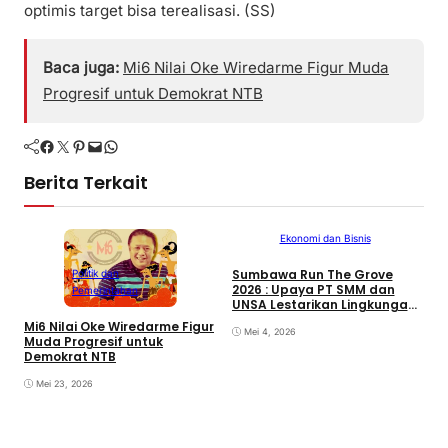
optimis target bisa terealisasi. (SS)
Baca juga:
Mi6 Nilai Oke Wiredarme Figur Muda
Progresif untuk Demokrat NTB
Facebook
Twitter
Pinterest
Mail
WhatsApp
Berita Terkait
Ekonomi dan Bisnis
Sumbawa Run The Grove
Politik dan
2026 : Upaya PT SMM dan
Pemerintahan
UNSA Lestarikan Lingkungan
Pesisir
Mi6 Nilai Oke Wiredarme Figur
P
Mei 4, 2026
Muda Progresif untuk
P
Demokrat NTB
Mei 23, 2026