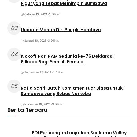
Figur yang Tepat Memimpin Sumbawa
Oktober 13, 2024
•
3 Dilihat
03
Ucapan Mohon Diri Pungki Handoyo
Januari 20, 2023
•
3 Dilihat
04
Kickoff Hari HAM Sedunia ke-76 Deklarasi
Pilkada Bagi Pemilih Pemula
September 25, 2024
•
3 Dilihat
05
Rafiq Sahril Butuh Komitmen Luar Biasa untuk
Sumbawa yang Bebas Narkoba
November 18, 2024
•
3 Dilihat
Berita Terbaru
PDI Perjuangan Lanjutkan Soekarno Volley