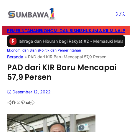
PEMERINTAHAN
EKONOMI DAN BISNIS
HUKUM & KRIMINAL
PEN
an Olahraga dan Hiburan bagi Rakyat
|
#2 -
Memasuki Malam Kedua y
Ekonomi dan Bisnis
Politik dan Pemerintahan
Beranda
»
PAD dari KIR Baru Mencapai 57,9 Persen
PAD dari KIR Baru Mencapai
57,9 Persen
Desember 12, 2022
Facebook
Twitter
Pinterest
Mail
WhatsApp