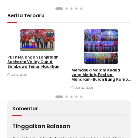
Berita Terbaru
Olahraga
PDI Perjuangan Lanjutkan
Ragam
E
Soekarno Volley Cup di
B
Sumbawa Timur, Hadirkan
Memasuki Malam Kedua
D
Olahraga dan Hiburan bagi
yang Meriah, Festival
Rakyat
Juli 3, 2026
Muharam-Bulan Bung Karno
di Desa Poto Gaungkan
Pemajuan Kebudayaan
Juni 22, 2026
Sumbawa
Komentar
Tinggalkan Balasan