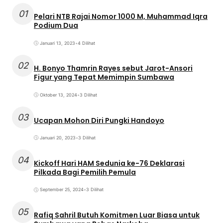
01
Pelari NTB Rajai Nomor 1000 M, Muhammad Iqra
Podium Dua
Januari 13, 2023
•
4 Dilihat
02
H. Bonyo Thamrin Rayes sebut Jarot-Ansori
Figur yang Tepat Memimpin Sumbawa
Oktober 13, 2024
•
3 Dilihat
03
Ucapan Mohon Diri Pungki Handoyo
Januari 20, 2023
•
3 Dilihat
04
Kickoff Hari HAM Sedunia ke-76 Deklarasi
Pilkada Bagi Pemilih Pemula
September 25, 2024
•
3 Dilihat
05
Rafiq Sahril Butuh Komitmen Luar Biasa untuk