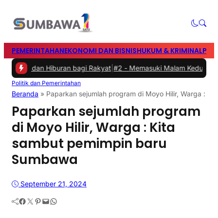
PEMERINTAHAN
EKONOMI DAN BISNIS
HUKUM & KRIMINAL
PEN
ga dan Hiburan bagi Rakyat
|
#2 -
Memasuki Malam Kedua yang Meri
Politik dan Pemerintahan
Beranda
»
Paparkan sejumlah program di Moyo Hilir, Warga : 
Paparkan sejumlah program
di Moyo Hilir, Warga : Kita
sambut pemimpin baru
Sumbawa
September 21, 2024
Facebook
Twitter
Pinterest
Mail
WhatsApp