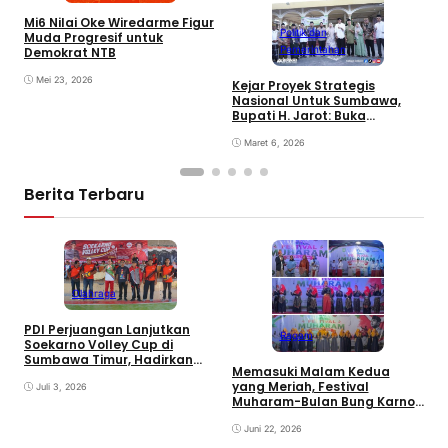
Mi6 Nilai Oke Wiredarme Figur
Politik dan
Muda Progresif untuk
Pemerintahan
Demokrat NTB
Mei 23, 2026
Kejar Proyek Strategis
P
Nasional Untuk Sumbawa,
K
Bupati H. Jarot: Buka
P
Lapangan Kerja dan
N
Tingkatkan Perekonomian
Maret 6, 2026
Berita Terbaru
E
Olahraga
B
D
PDI Perjuangan Lanjutkan
Ragam
Soekarno Volley Cup di
Sumbawa Timur, Hadirkan
Memasuki Malam Kedua
Olahraga dan Hiburan bagi
yang Meriah, Festival
Rakyat
Juli 3, 2026
Muharam-Bulan Bung Karno
di Desa Poto Gaungkan
Pemajuan Kebudayaan
Juni 22, 2026
Sumbawa