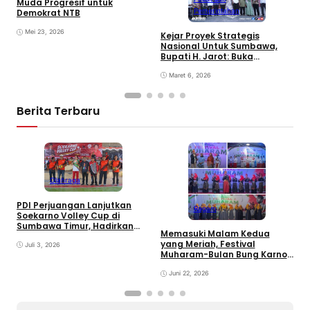
Muda Progresif untuk
Pemerintahan
Demokrat NTB
Mei 23, 2026
Kejar Proyek Strategis
P
Nasional Untuk Sumbawa,
K
Bupati H. Jarot: Buka
P
Lapangan Kerja dan
N
Tingkatkan Perekonomian
Maret 6, 2026
Berita Terbaru
E
Olahraga
B
D
PDI Perjuangan Lanjutkan
Ragam
Soekarno Volley Cup di
Sumbawa Timur, Hadirkan
Memasuki Malam Kedua
Olahraga dan Hiburan bagi
yang Meriah, Festival
Rakyat
Juli 3, 2026
Muharam-Bulan Bung Karno
di Desa Poto Gaungkan
Pemajuan Kebudayaan
Juni 22, 2026
Sumbawa