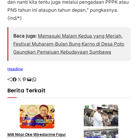
dan nanti kita tentu juga melalui pengadaan PPPK atau
PNS tahun ini ataupun tahun depan,” pungkasnya.
(ind/*)
Baca juga:
Memasuki Malam Kedua yang Meriah,
Festival Muharam-Bulan Bung Karno di Desa Poto
Gaungkan Pemajuan Kebudayaan Sumbawa
Headline
Facebook
Twitter
Pinterest
Mail
WhatsApp
Berita Terkait
Politik dan
Pemerintahan
Mi6 Nilai Oke Wiredarme Figur
Politik dan