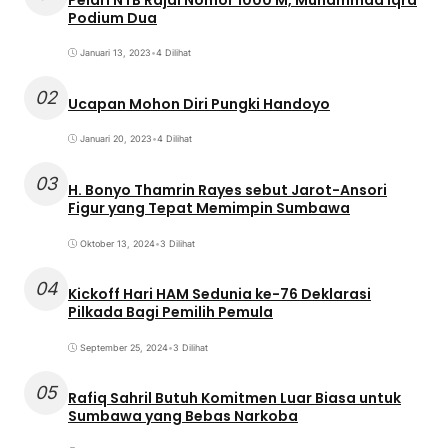
Podium Dua
Januari 13, 2023
•
4 Dilihat
02
Ucapan Mohon Diri Pungki Handoyo
Januari 20, 2023
•
4 Dilihat
03
H. Bonyo Thamrin Rayes sebut Jarot-Ansori
Figur yang Tepat Memimpin Sumbawa
Oktober 13, 2024
•
3 Dilihat
04
Kickoff Hari HAM Sedunia ke-76 Deklarasi
Pilkada Bagi Pemilih Pemula
September 25, 2024
•
3 Dilihat
05
Rafiq Sahril Butuh Komitmen Luar Biasa untuk
Sumbawa yang Bebas Narkoba