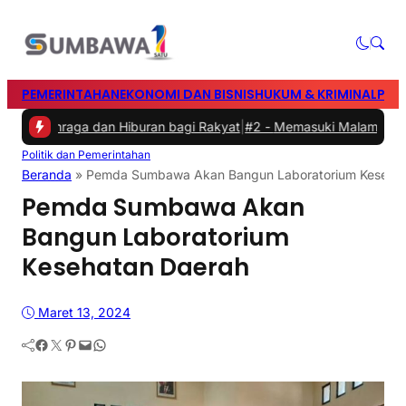
PEMERINTAHAN
EKONOMI DAN BISNIS
HUKUM & KRIMINAL
PEN
lahraga dan Hiburan bagi Rakyat
|
#2 -
Memasuki Malam Kedua yang 
Politik dan Pemerintahan
Beranda
»
Pemda Sumbawa Akan Bangun Laboratorium Kesehat
Pemda Sumbawa Akan
Bangun Laboratorium
Kesehatan Daerah
Maret 13, 2024
Facebook
Twitter
Pinterest
Mail
WhatsApp