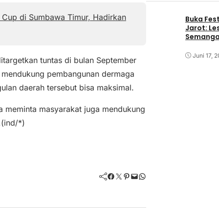
y Cup di Sumbawa Timur, Hadirkan
Buka Fest
Jarot: Le
Semangat
Juni 17, 
itargetkan tuntas di bulan September
sa mendukung pembangunan dermaga
gulan daerah tersebut bisa maksimal.
ita meminta masyarakat juga mendukung
(ind/*)
Facebook
Twitter
Pinterest
Mail
WhatsApp
Politik dan