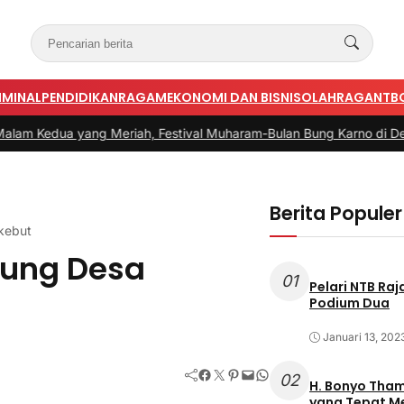
IMINAL
PENDIDIKAN
RAGAM
EKONOMI DAN BISNIS
OLAHRAGA
NTB
yang Meriah, Festival Muharam-Bulan Bung Karno di Desa Poto 
Berita Populer
ikebut
ung Desa
01
Pelari NTB Ra
t
Podium Dua
Januari 13, 202
Facebook
Twitter
Pinterest
Mail
WhatsApp
02
H. Bonyo Thamrin Rayes sebu
yang Tepat 