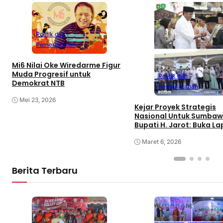
Politik dan
Pemerintahan
Mi6 Nilai Oke Wiredarme Figur
Muda Progresif untuk
Politik dan
Demokrat NTB
Pemerintahan
Mei 23, 2026
Kejar Proyek Strategis
Nasional Untuk Sumbaw
Bupati H. Jarot: Buka L
Kerja dan Tingkatkan
Perekonomian
Maret 6, 2026
Berita Terbaru