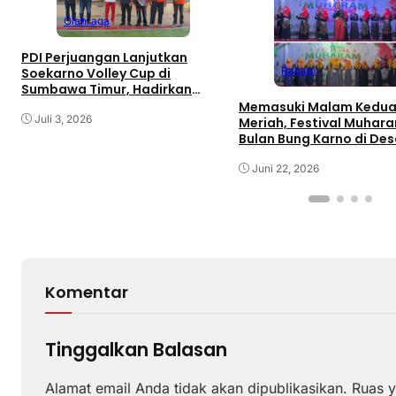
Olahraga
PDI Perjuangan Lanjutkan
Ragam
Soekarno Volley Cup di
Sumbawa Timur, Hadirkan
Olahraga dan Hiburan bagi
Memasuki Malam Kedua
Rakyat
Juli 3, 2026
Meriah, Festival Muhar
Bulan Bung Karno di De
Gaungkan Pemajuan
Kebudayaan Sumbawa
Juni 22, 2026
Komentar
Tinggalkan Balasan
Alamat email Anda tidak akan dipublikasikan.
Ruas y