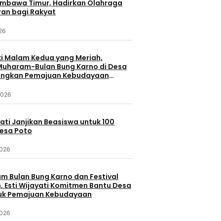
umbawa Timur, Hadirkan Olahraga
ran bagi Rakyat
026
 Malam Kedua yang Meriah,
 Muharam-Bulan Bung Karno di Desa
ungkan Pemajuan Kebudayaan
a
2026
yati Janjikan Beasiswa untuk 100
Desa Poto
2026
 Bulan Bung Karno dan Festival
 Esti Wijayati Komitmen Bantu Desa
uk Pemajuan Kebudayaan
2026