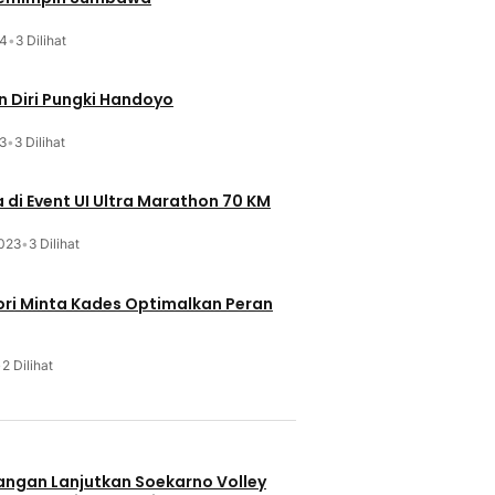
24
•
3 Dilihat
 Diri Pungki Handoyo
3
•
3 Dilihat
 di Event UI Ultra Marathon 70 KM
023
•
3 Dilihat
ri Minta Kades Optimalkan Peran
•
2 Dilihat
u
uangan Lanjutkan Soekarno Volley