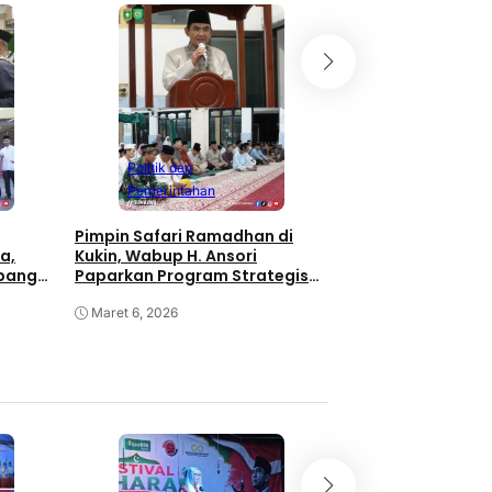
Pemerintahan
Safari Ramadhan H
di Rhee, Wabup H. 
Masyarakat Mak
Masjid Darussala
Maret 5, 2026
Politik dan
Pemerintahan
Pimpin Safari Ramadhan di
a,
Kukin, Wabup H. Ansori
apangan
Paparkan Program Strategis
Nasional untuk Sumbawa
Maret 6, 2026
Ragam
Momentum Bulan 