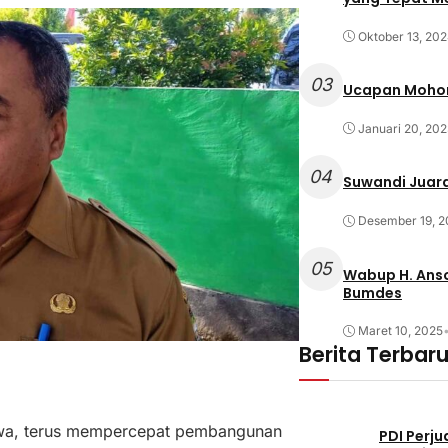
Oktober 13, 20
03
Ucapan Mohon
Januari 20, 202
04
Suwandi Juara
Desember 19, 2
05
Wabup H. Anso
Bumdes
Maret 10, 2025
Berita Terbar
awa, terus mempercepat pembangunan
PDI Perj