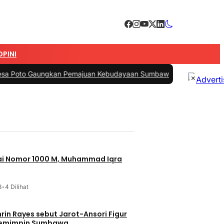
OPINI
Gaungkan Pemajuan Kebudayaan Sumbawa
|
#3 -
Esti Wijayati Janjika
×
jai Nomor 1000 M, Muhammad Iqra
3
•
4 Dilihat
t Jarot-Ansori Figur
Memimpin Sumbawa