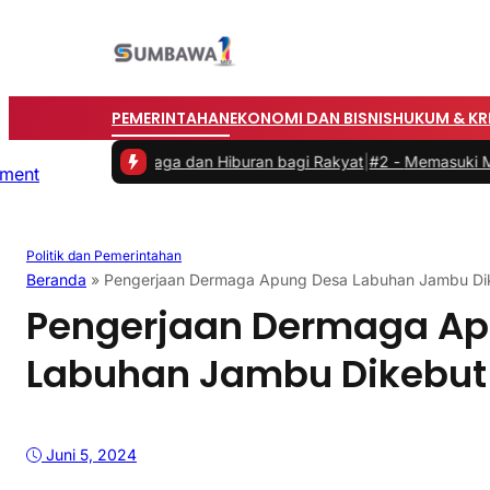
PEMERINTAHAN
EKONOMI DAN BISNIS
HUKUM & KR
kan Olahraga dan Hiburan bagi Rakyat
|
#2 -
Memasuki Malam Kedua 
Politik dan Pemerintahan
Beranda
»
Pengerjaan Dermaga Apung Desa Labuhan Jambu D
Pengerjaan Dermaga Ap
Labuhan Jambu Dikebu
Juni 5, 2024