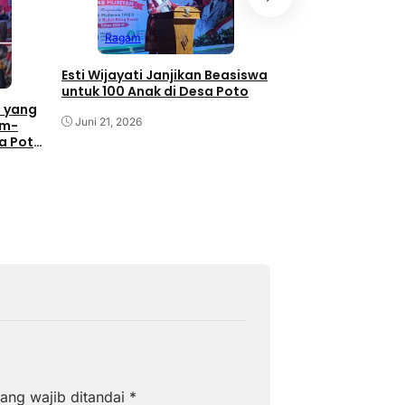
dan Festival Muha
Wijayati Komitme
Ragam
Poto untuk Pemaj
Kebudayaan
Juni 21, 2026
Esti Wijayati Janjikan Beasiswa
untuk 100 Anak di Desa Poto
 yang
Juni 21, 2026
am-
sa Poto
ang wajib ditandai
*