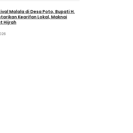
ival Malala di Desa Poto, Bupati H.
starikan Kearifan Lokal, Maknai
 Hijrah
2026
Politik dan
Politik