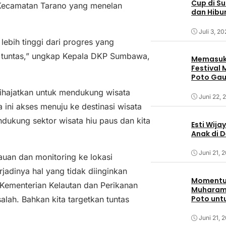
Cup di S
Kecamatan Tarano yang menelan
dan Hibu
Juli 3, 2
lebih tinggi dari progres yang
 tuntas,” ungkap Kepala DKP Sumbawa,
Memasuki
Festival
Poto Ga
Sumbaw
hajatkan untuk mendukung wisata
Juni 22, 
 ini akses menuju ke destinasi wisata
dukung sektor wisata hiu paus dan kita
Esti Wija
Anak di 
Juni 21, 
uan dan monitoring ke lokasi
jadinya hal yang tidak diinginkan
Momentum
Kementerian Kelautan dan Perikanan
Muharam,
Poto unt
salah. Bahkan kita targetkan tuntas
Juni 21, 