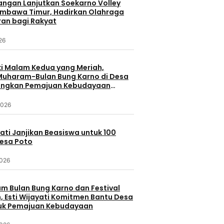
uangan Lanjutkan Soekarno Volley
umbawa Timur, Hadirkan Olahraga
ran bagi Rakyat
026
 Malam Kedua yang Meriah,
 Muharam-Bulan Bung Karno di Desa
ungkan Pemajuan Kebudayaan
a
2026
yati Janjikan Beasiswa untuk 100
Desa Poto
2026
 Bulan Bung Karno dan Festival
 Esti Wijayati Komitmen Bantu Desa
uk Pemajuan Kebudayaan