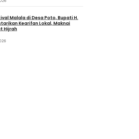
2026
ival Malala di Desa Poto, Bupati H.
starikan Kearifan Lokal, Maknai
 Hijrah
2026