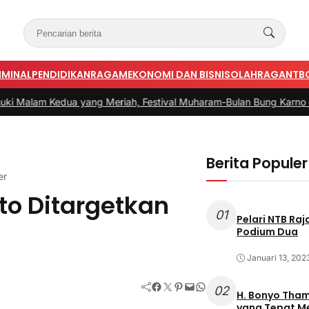
IMINAL
PENDIDIKAN
RAGAM
EKONOMI DAN BISNIS
OLAHRAGA
NTB
a yang Meriah, Festival Muharam-Bulan Bung Karno di Desa Pot
Berita Populer
er
to Ditargetkan
01
Pelari NTB Ra
Podium Dua
Januari 13, 202
Facebook
Twitter
Pinterest
Mail
WhatsApp
02
H. Bonyo Thamrin Rayes sebu
yang Tepat 