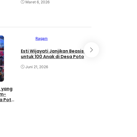
Maret 6, 2026
Ragam
Ragam
Esti Wijayati Janjikan Beasiswa
Momentum Bulan 
untuk 100 Anak di Desa Poto
dan Festival Muha
Wijayati Komitme
Juni 21, 2026
Poto untuk Pemaj
Kebudayaan
Juni 21, 2026
 yang
am-
sa Poto