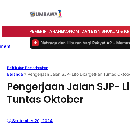
PEMERINTAHAN
EKONOMI DAN BISNIS
HUKUM & KR
dirkan Olahraga dan Hiburan bagi Rakyat
|
#2 -
Memasuki Malam Kedu
Politik dan Pemerintahan
Beranda
»
Pengerjaan Jalan SJP- Lito Ditargetkan Tuntas Oktob
Pengerjaan Jalan SJP- Li
Tuntas Oktober
September 20, 2024