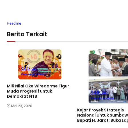
Headline
Berita Terkait
Politik dan
Pemerintahan
Mi6 Nilai Oke Wiredarme Figur
Muda Progresif untuk
Politik dan
Demokrat NTB
Pemerintahan
Mei 23, 2026
Kejar Proyek Strategis
Nasional Untuk Sumbaw
Bupati H. Jarot: Buka L
Kerja dan Tingkatkan