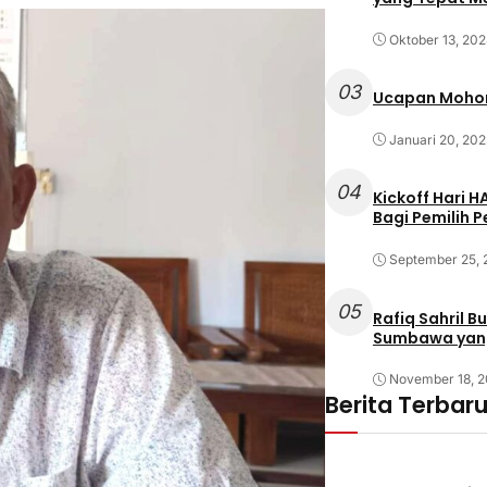
Oktober 13, 20
03
Ucapan Mohon
Januari 20, 202
04
Kickoff Hari 
Bagi Pemilih 
September 25,
05
Rafiq Sahril 
Sumbawa yan
November 18, 
Berita Terbar