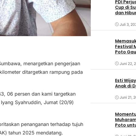
PDI Perj
Cup di S
dan Hibu
Juli 3, 2
Memasuki
Festival
Poto Ga
Sumbaw
Sumbawa, menargetkan pengerjaan
Juni 22, 
7 kilometer ditargetkan rampung pada
Esti Wija
Anak di 
43, 06 persen dan kami targetkan
Juni 21, 
 Iyang Syahruddin, Jumat (20/9)
Momentum
Muharam,
ioritaskan penanganan terhadap tujuh
Poto unt
DAK) tahun 2025 mendatang.