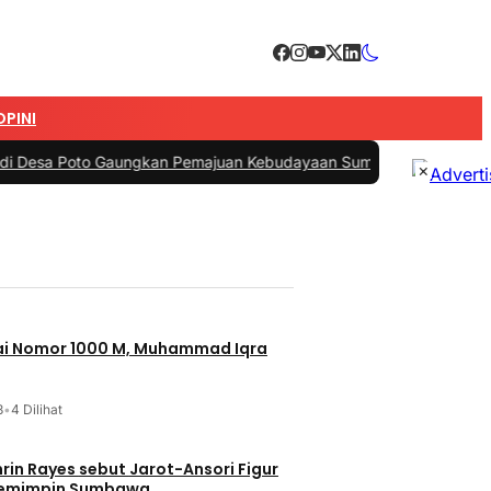
OPINI
o Gaungkan Pemajuan Kebudayaan Sumbawa
|
#3 -
Esti Wijayati Janji
×
jai Nomor 1000 M, Muhammad Iqra
3
•
4 Dilihat
t Jarot-Ansori Figur
Memimpin Sumbawa