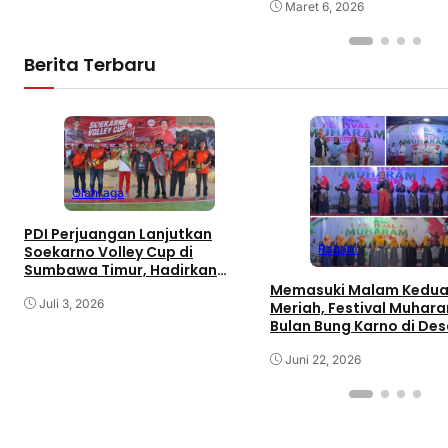
Perekonomian
Maret 6, 2026
Berita Terbaru
Olahraga
PDI Perjuangan Lanjutkan
Ragam
Soekarno Volley Cup di
Sumbawa Timur, Hadirkan
Olahraga dan Hiburan bagi
Memasuki Malam Kedua
Rakyat
Juli 3, 2026
Meriah, Festival Muhar
Bulan Bung Karno di De
Gaungkan Pemajuan
Kebudayaan Sumbawa
Juni 22, 2026