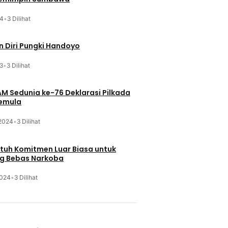
24
•
3 Dilihat
 Diri Pungki Handoyo
3
•
3 Dilihat
HAM Sedunia ke-76 Deklarasi Pilkada
Pemula
 2024
•
3 Dilihat
Butuh Komitmen Luar Biasa untuk
g Bebas Narkoba
2024
•
3 Dilihat
u