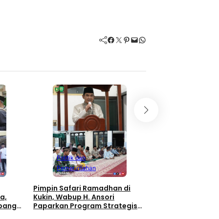
Facebook
Twitter
Pinterest
Mail
WhatsApp
Politik dan
Pemerintahan
Safari Ramadhan H
di Rhee, Wabup H. 
Masyarakat Mak
Masjid Darussala
Maret 5, 2026
Politik dan
Pemerintahan
Pimpin Safari Ramadhan di
a,
Kukin, Wabup H. Ansori
apangan
Paparkan Program Strategis
Nasional untuk Sumbawa