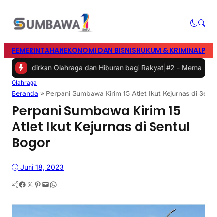
PEMERINTAHAN
EKONOMI DAN BISNIS
HUKUM & KRIMINAL
PEN
, Hadirkan Olahraga dan Hiburan bagi Rakyat
|
#2 -
Memasuki Malam
Olahraga
Beranda
»
Perpani Sumbawa Kirim 15 Atlet Ikut Kejurnas di Sent
Perpani Sumbawa Kirim 15
Atlet Ikut Kejurnas di Sentul
Bogor
Juni 18, 2023
Facebook
Twitter
Pinterest
Mail
WhatsApp