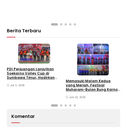
Berita Terbaru
E
Olahraga
B
D
PDI Perjuangan Lanjutkan
Ragam
Soekarno Volley Cup di
Sumbawa Timur, Hadirkan
Memasuki Malam Kedua
Olahraga dan Hiburan bagi
yang Meriah, Festival
Rakyat
Juli 3, 2026
Muharam-Bulan Bung Karno
di Desa Poto Gaungkan
Pemajuan Kebudayaan
Juni 22, 2026
Sumbawa
Komentar