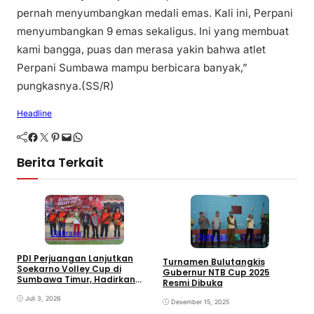
pernah menyumbangkan medali emas. Kali ini, Perpani
menyumbangkan 9 emas sekaligus. Ini yang membuat
kami bangga, puas dan merasa yakin bahwa atlet
Perpani Sumbawa mampu berbicara banyak,”
pungkasnya.(SS/R)
Headline
Facebook
Twitter
Pinterest
Mail
WhatsApp
Berita Terkait
Olahraga
Olahraga
G
T
PDI Perjuangan Lanjutkan
Turnamen Bulutangkis
N
Soekarno Volley Cup di
Gubernur NTB Cup 2025
Sumbawa Timur, Hadirkan
Resmi Dibuka
Olahraga dan Hiburan bagi
Rakyat
Juli 3, 2026
Desember 15, 2025