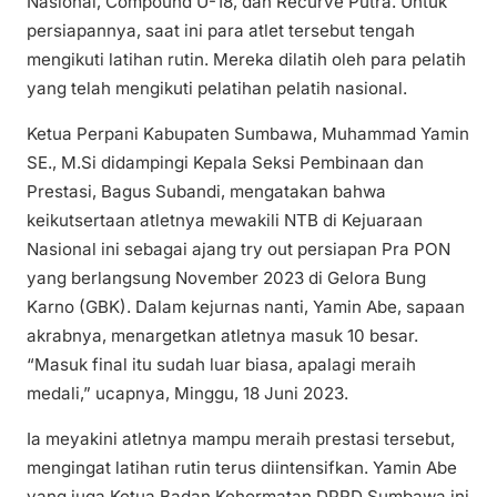
Nasional, Compound U-18, dan Recurve Putra. Untuk
persiapannya, saat ini para atlet tersebut tengah
mengikuti latihan rutin. Mereka dilatih oleh para pelatih
yang telah mengikuti pelatihan pelatih nasional.
Ketua Perpani Kabupaten Sumbawa, Muhammad Yamin
SE., M.Si didampingi Kepala Seksi Pembinaan dan
Prestasi, Bagus Subandi, mengatakan bahwa
keikutsertaan atletnya mewakili NTB di Kejuaraan
Nasional ini sebagai ajang try out persiapan Pra PON
yang berlangsung November 2023 di Gelora Bung
Karno (GBK). Dalam kejurnas nanti, Yamin Abe, sapaan
akrabnya, menargetkan atletnya masuk 10 besar.
“Masuk final itu sudah luar biasa, apalagi meraih
medali,” ucapnya, Minggu, 18 Juni 2023.
Ia meyakini atletnya mampu meraih prestasi tersebut,
mengingat latihan rutin terus diintensifkan. Yamin Abe
yang juga Ketua Badan Kehormatan DPRD Sumbawa ini