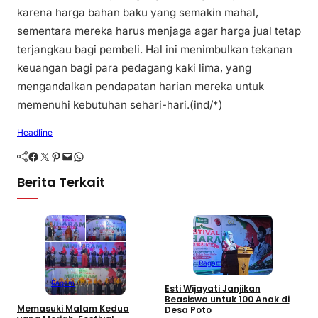
karena harga bahan baku yang semakin mahal,
sementara mereka harus menjaga agar harga jual tetap
terjangkau bagi pembeli. Hal ini menimbulkan tekanan
keuangan bagi para pedagang kaki lima, yang
mengandalkan pendapatan harian mereka untuk
memenuhi kebutuhan sehari-hari.(ind/*)
Headline
Facebook
Twitter
Pinterest
Mail
WhatsApp
Berita Terkait
Ragam
M
d
Ragam
Esti Wijayati Janjikan
W
Beasiswa untuk 100 Anak di
D
Memasuki Malam Kedua
Desa Poto
K