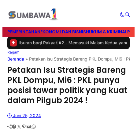
PEMERINTAHAN
EKONOMI DAN BISNIS
HUKUM & KRIMINAL
PEN
Hiburan bagi Rakyat
|
#2 -
Memasuki Malam Kedua yang Meriah, Fes
Ragam
Beranda
»
Petakan Isu Strategis Bareng PKL Dompu, Mi6 : PKL p
Petakan Isu Strategis Bareng
PKL Dompu, Mi6 : PKL punya
posisi tawar politik yang kuat
dalam Pilgub 2024 !
Juni 25, 2024
Facebook
Twitter
Pinterest
Mail
WhatsApp