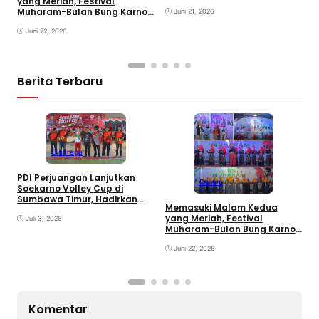
yang Meriah, Festival
Muharam-Bulan Bung Karno
Juni 21, 2026
di Desa Poto Gaungkan
Pemajuan Kebudayaan
Juni 22, 2026
Sumbawa
Berita Terbaru
Olahraga
PDI Perjuangan Lanjutkan
Ragam
E
Soekarno Volley Cup di
B
Sumbawa Timur, Hadirkan
Memasuki Malam Kedua
D
Olahraga dan Hiburan bagi
yang Meriah, Festival
Rakyat
Juli 3, 2026
Muharam-Bulan Bung Karno
di Desa Poto Gaungkan
Pemajuan Kebudayaan
Juni 22, 2026
Sumbawa
Komentar