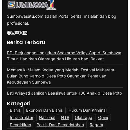
Sumbawasatu.com adalah Portal berita, majalah dan blog
profesional.
Berita Terbaru
PDI Perjuangan Lanjutkan Soekarno Volley Cup di Sumbawa
Timur, Hadirkan Olahraga dan Hiburan bagi Rakyat
Memasuki Malam Kedua yang Meriah, Festival Muharam-
Bulan Bung Karno di Desa Poto Gaungkan Pemajuan
Kebudayaan Sumbawa
Esti Wijayati Janjikan Beasiswa untuk 100 Anak di Desa Poto
Kategori
Bisnis
Ekonomi Dan Bisnis
Hukum Dan Kriminal
Infrastruktur
Nasional
NTB
Olahraga
Opini
Pendidikan
Politik Dan Pemerintahan
Ragam