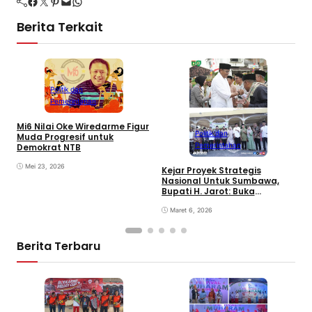
Facebook
Twitter
Pinterest
Mail
WhatsApp
Berita Terkait
Politik dan
Pemerintahan
Mi6 Nilai Oke Wiredarme Figur
Politik dan
Muda Progresif untuk
Pemerintahan
Demokrat NTB
Mei 23, 2026
Kejar Proyek Strategis
P
Nasional Untuk Sumbawa,
K
Bupati H. Jarot: Buka
P
Lapangan Kerja dan
N
Tingkatkan Perekonomian
Maret 6, 2026
Berita Terbaru