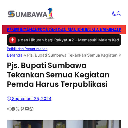
PEMERINTAHAN
EKONOMI DAN BISNIS
HUKUM & KRIMINAL
PEN
hraga dan Hiburan bagi Rakyat
|
#2 -
Memasuki Malam Kedua yang Me
Politik dan Pemerintahan
Beranda
»
Pjs. Bupati Sumbawa Tekankan Semua Kegiatan Pemd
Pjs. Bupati Sumbawa
Tekankan Semua Kegiatan
Pemda Harus Terpublikasi
September 25, 2024
Facebook
Twitter
Pinterest
Mail
WhatsApp