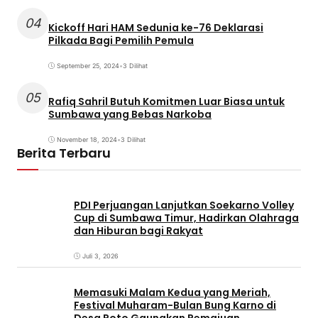
04
Kickoff Hari HAM Sedunia ke-76 Deklarasi
Pilkada Bagi Pemilih Pemula
September 25, 2024
•
3 Dilihat
05
Rafiq Sahril Butuh Komitmen Luar Biasa untuk
Sumbawa yang Bebas Narkoba
November 18, 2024
•
3 Dilihat
Berita Terbaru
PDI Perjuangan Lanjutkan Soekarno Volley
Cup di Sumbawa Timur, Hadirkan Olahraga
dan Hiburan bagi Rakyat
Juli 3, 2026
Memasuki Malam Kedua yang Meriah,
Festival Muharam-Bulan Bung Karno di