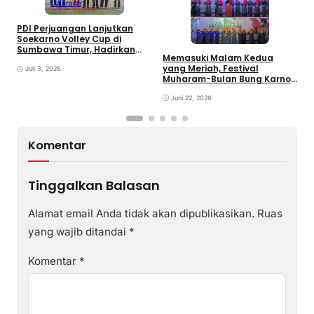
Olahraga
PDI Perjuangan Lanjutkan
Ragam
E
Soekarno Volley Cup di
B
Sumbawa Timur, Hadirkan
Memasuki Malam Kedua
D
Olahraga dan Hiburan bagi
yang Meriah, Festival
Rakyat
Juli 3, 2026
Muharam-Bulan Bung Karno
di Desa Poto Gaungkan
Pemajuan Kebudayaan
Juni 22, 2026
Sumbawa
Komentar
Tinggalkan Balasan
Alamat email Anda tidak akan dipublikasikan.
Ruas
yang wajib ditandai
*
Komentar
*