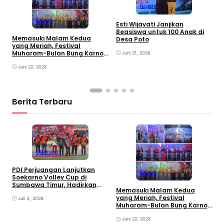
Ragam
M
d
Ragam
Esti Wijayati Janjikan
W
Beasiswa untuk 100 Anak di
D
Memasuki Malam Kedua
Desa Poto
K
yang Meriah, Festival
Muharam-Bulan Bung Karno
Juni 21, 2026
di Desa Poto Gaungkan
Pemajuan Kebudayaan
Juni 22, 2026
Sumbawa
Berita Terbaru
Olahraga
PDI Perjuangan Lanjutkan
Ragam
E
Soekarno Volley Cup di
B
Sumbawa Timur, Hadirkan
Memasuki Malam Kedua
D
Olahraga dan Hiburan bagi
yang Meriah, Festival
Rakyat
Juli 3, 2026
Muharam-Bulan Bung Karno
di Desa Poto Gaungkan
Pemajuan Kebudayaan
Juni 22, 2026