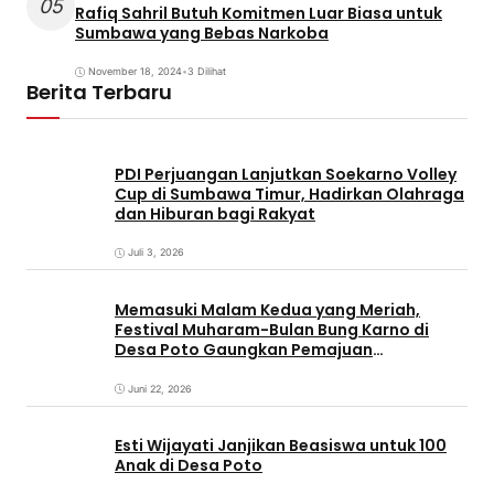
05
Rafiq Sahril Butuh Komitmen Luar Biasa untuk
Sumbawa yang Bebas Narkoba
November 18, 2024
•
3 Dilihat
Berita Terbaru
PDI Perjuangan Lanjutkan Soekarno Volley
Cup di Sumbawa Timur, Hadirkan Olahraga
dan Hiburan bagi Rakyat
Juli 3, 2026
Memasuki Malam Kedua yang Meriah,
Festival Muharam-Bulan Bung Karno di
Desa Poto Gaungkan Pemajuan
Kebudayaan Sumbawa
Juni 22, 2026
Esti Wijayati Janjikan Beasiswa untuk 100
Anak di Desa Poto