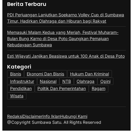
Berita Terbaru
PDI Perjuangan Lanjutkan Soekarno Volley Cup di Sumbawa
Timur, Hadirkan Olahraga dan Hiburan bagi Rakyat
Memasuki Malam Kedua yang Meriah, Festival Muharam-
Bulan Bung Karno di Desa Poto Gaungkan Pemajuan
Kebudayaan Sumbawa
Esti Wijayati Janjikan Beasiswa untuk 100 Anak di Desa Poto
Kategori
Bisnis
Ekonomi Dan Bisnis
Hukum Dan Kriminal
Infrastruktur
Nasional
NTB
Olahraga
Opini
Pendidikan
Politik Dan Pemerintahan
Ragam
Wisata
Redaksi
Disclaimer
Info Iklan
Hubungi Kami
@Copyright Sumbawa Satu. All Rights Reserved