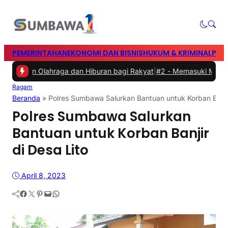
PEMERINTAHAN
EKONOMI DAN BISNIS
HUKUM & KRIMINAL
PEN
irkan Olahraga dan Hiburan bagi Rakyat
|
#2 -
Memasuki Malam Kedua
Ragam
Beranda
»
Polres Sumbawa Salurkan Bantuan untuk Korban Banjir
Polres Sumbawa Salurkan
Bantuan untuk Korban Banjir
di Desa Lito
April 8, 2023
Facebook
Twitter
Pinterest
Mail
WhatsApp