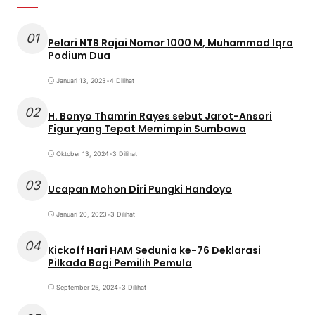
01
Pelari NTB Rajai Nomor 1000 M, Muhammad Iqra
Podium Dua
Januari 13, 2023
•
4 Dilihat
02
H. Bonyo Thamrin Rayes sebut Jarot-Ansori
Figur yang Tepat Memimpin Sumbawa
Oktober 13, 2024
•
3 Dilihat
03
Ucapan Mohon Diri Pungki Handoyo
Januari 20, 2023
•
3 Dilihat
04
Kickoff Hari HAM Sedunia ke-76 Deklarasi
Pilkada Bagi Pemilih Pemula
September 25, 2024
•
3 Dilihat