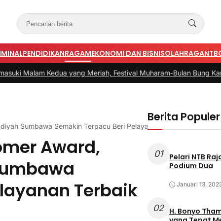
IMINAL
PENDIDIKAN
RAGAM
EKONOMI DAN BISNIS
OLAHRAGA
NTB
 yang Meriah, Festival Muharam-Bulan Bung Karno di Desa Poto
Berita Populer
iyah Sumbawa Semakin Terpacu Beri Pelayanan Terbaik
omer Award,
01
Pelari NTB Ra
Sumbawa
Podium Dua
elayanan Terbaik
Januari 13, 202
02
H. Bonyo Thamrin Rayes sebu
yang Tepat 