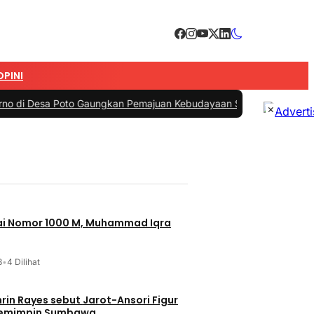
OPINI
 Gaungkan Pemajuan Kebudayaan Sumbawa
|
#3 -
Esti Wijayati Janjik
×
jai Nomor 1000 M, Muhammad Iqra
3
•
4 Dilihat
t Jarot-Ansori Figur
Memimpin Sumbawa