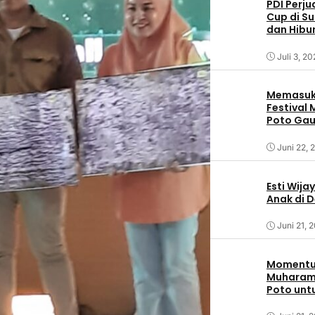
PDI Perj
Cup di S
dan Hibu
Juli 3, 2
Memasuki
Festival
Poto Ga
Sumbaw
Juni 22, 
Esti Wija
Anak di 
Juni 21, 
Momentum
Muharam,
Poto unt