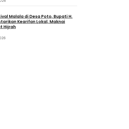
2026
ival Malala di Desa Poto, Bupati H.
starikan Kearifan Lokal, Maknai
 Hijrah
2026