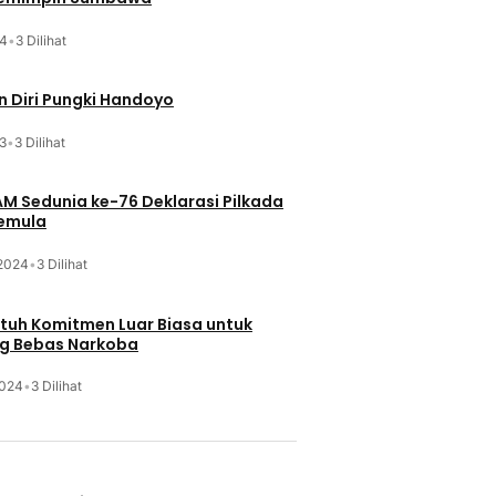
24
•
3 Dilihat
 Diri Pungki Handoyo
3
•
3 Dilihat
HAM Sedunia ke-76 Deklarasi Pilkada
Pemula
 2024
•
3 Dilihat
Butuh Komitmen Luar Biasa untuk
g Bebas Narkoba
2024
•
3 Dilihat
u