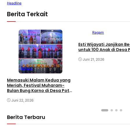
Headline
Berita Terkait
Ragam
Esti Wijayati Janjikan B
untuk 100 Anak di Desa 
Juni 21, 2026
Ragam
Memasuki Malam Kedua yang
Meriah, Festival Muharam-
Bulan Bung Karno di Desa Poto
Gaungkan Pemajuan
Kebudayaan Sumbawa
Juni 22, 2026
Berita Terbaru