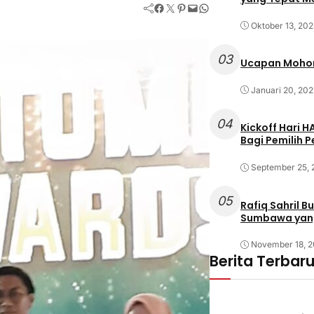
Facebook
Twitter
Pinterest
Mail
WhatsApp
Oktober 13, 20
03
Ucapan Mohon
Januari 20, 202
04
Kickoff Hari 
Bagi Pemilih 
September 25,
05
Rafiq Sahril 
Sumbawa yan
November 18, 
Berita Terbar