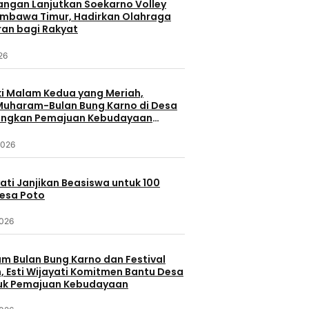
uangan Lanjutkan Soekarno Volley
umbawa Timur, Hadirkan Olahraga
ran bagi Rakyat
026
 Malam Kedua yang Meriah,
 Muharam-Bulan Bung Karno di Desa
ungkan Pemajuan Kebudayaan
a
2026
yati Janjikan Beasiswa untuk 100
Desa Poto
2026
 Bulan Bung Karno dan Festival
 Esti Wijayati Komitmen Bantu Desa
uk Pemajuan Kebudayaan