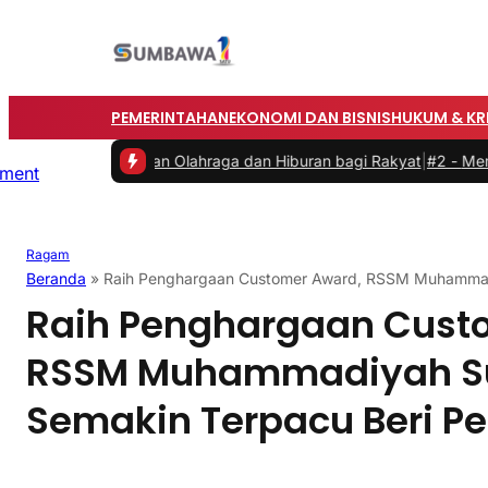
PEMERINTAHAN
EKONOMI DAN BISNIS
HUKUM & KR
rkan Olahraga dan Hiburan bagi Rakyat
|
#2 -
Memasuki Malam Kedua
Ragam
Beranda
»
Raih Penghargaan Customer Award, RSSM Muhammad
Raih Penghargaan Cust
RSSM Muhammadiyah 
Semakin Terpacu Beri P