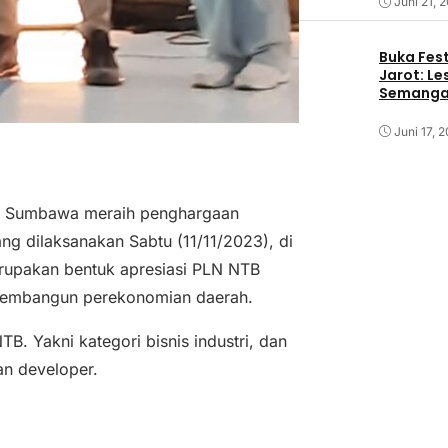
Juni 21, 
Buka Fest
Jarot: Le
Semangat
Juni 17, 
h Sumbawa meraih penghargaan
g dilaksanakan Sabtu (11/11/2023), di
rupakan bentuk apresiasi PLN NTB
 membangun perekonomian daerah.
B. Yakni kategori bisnis industri, dan
an developer.