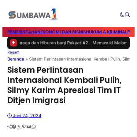
PEMERINTAHAN
EKONOMI DAN BISNIS
HUKUM & KRIMINAL
PEN
lahraga dan Hiburan bagi Rakyat
|
#2 -
Memasuki Malam Kedua yang 
Ragam
Beranda
»
Sistem Perlintasan Internasional Kembali Pulih, Silmy K
Sistem Perlintasan
Internasional Kembali Pulih,
Silmy Karim Apresiasi Tim IT
Ditjen Imigrasi
Juni 24, 2024
Facebook
Twitter
Pinterest
Mail
WhatsApp