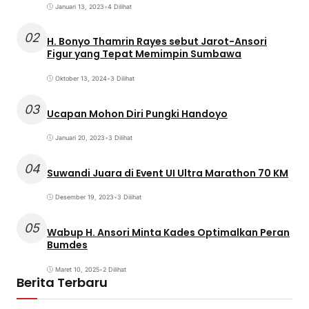
Januari 13, 2023
•
4 Dilihat
02
H. Bonyo Thamrin Rayes sebut Jarot-Ansori
Figur yang Tepat Memimpin Sumbawa
Oktober 13, 2024
•
3 Dilihat
03
Ucapan Mohon Diri Pungki Handoyo
Januari 20, 2023
•
3 Dilihat
04
Suwandi Juara di Event UI Ultra Marathon 70 KM
Desember 19, 2023
•
3 Dilihat
05
Wabup H. Ansori Minta Kades Optimalkan Peran
Bumdes
Maret 10, 2025
•
2 Dilihat
Berita Terbaru