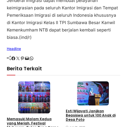
Jenderal Imigrasi dapat membuat pelayanan
keimigrasian pada seluruh Kantor Imigrasi dan Tempat
Pemeriksaan Imigrasi di seluruh Indonesia khususnya
di Kantor Imigrasi Kelas II TPI Sumbawa Besar Kanwil
Kemenkumham NTB dapat berjalan kembali seperti
biasa.(ind/r)
Headline
Facebook
Twitter
Pinterest
Mail
WhatsApp
Berita Terkait
Ragam
M
d
Ragam
Esti Wijayati Janjikan
W
Beasiswa untuk 100 Anak di
D
Memasuki Malam Kedua
Desa Poto
K
yang Meriah, Festival