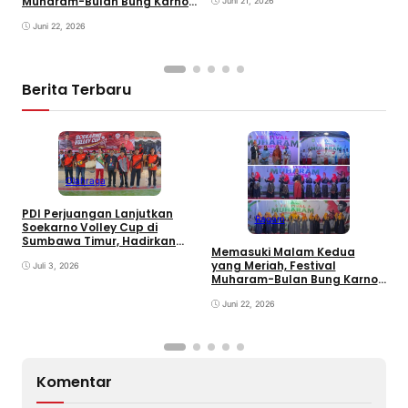
Muharam-Bulan Bung Karno
Juni 21, 2026
di Desa Poto Gaungkan
Pemajuan Kebudayaan
Juni 22, 2026
Sumbawa
Berita Terbaru
Olahraga
PDI Perjuangan Lanjutkan
Ragam
E
Soekarno Volley Cup di
B
Sumbawa Timur, Hadirkan
Memasuki Malam Kedua
D
Olahraga dan Hiburan bagi
yang Meriah, Festival
Rakyat
Juli 3, 2026
Muharam-Bulan Bung Karno
di Desa Poto Gaungkan
Pemajuan Kebudayaan
Juni 22, 2026
Sumbawa
Komentar