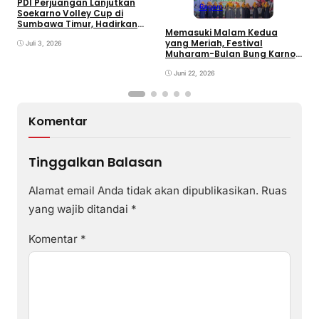
PDI Perjuangan Lanjutkan
Ragam
E
Soekarno Volley Cup di
B
Sumbawa Timur, Hadirkan
Memasuki Malam Kedua
D
Olahraga dan Hiburan bagi
yang Meriah, Festival
Rakyat
Juli 3, 2026
Muharam-Bulan Bung Karno
di Desa Poto Gaungkan
Pemajuan Kebudayaan
Juni 22, 2026
Sumbawa
Komentar
Tinggalkan Balasan
Alamat email Anda tidak akan dipublikasikan.
Ruas
yang wajib ditandai
*
Komentar
*