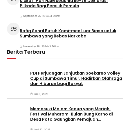
Kickoff Hari HAM Sedunia ke-76 Deklarasi
Pilkada Bagi Pemilih Pemula
September 25, 2024
•
3 Dilihat
05
Rafiq Sahril Butuh Komitmen Luar Biasa untuk
Sumbawa yang Bebas Narkoba
November 18, 2024
•
3 Dilihat
Berita Terbaru
PDI Perjuangan Lanjutkan Soekarno Volley
Cup di Sumbawa Timur, Hadirkan Olahraga
dan Hiburan bagi Rakyat
Juli 3, 2026
Memasuki Malam Kedua yang Meriah,
Festival Muharam-Bulan Bung Karno di
Desa Poto Gaungkan Pemajuan
Kebudayaan Sumbawa
Juni 22, 2026