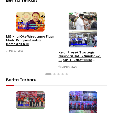
Berita Terkait
Politik dan
Pemerintahan
Mi6 Nilai Oke Wiredarme Figur
Politik dan
Muda Progresif untuk
Pemerintahan
Demokrat NTB
Mei 23, 2026
Kejar Proyek Strategis
P
Nasional Untuk Sumbawa,
K
Bupati H. Jarot: Buka
P
Lapangan Kerja dan
N
Tingkatkan Perekonomian
Maret 6, 2026
Berita Terbaru
Olahraga