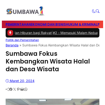
PEMERINTAHAN
EKONOMI DAN BISNIS
HUKUM & KRIMINAL
PEN
a dan Hiburan bagi Rakyat
|
#2 -
Memasuki Malam Kedua yang Meria
Politik dan Pemerintahan
Beranda
»
Sumbawa Fokus Kembangkan Wisata Halal dan Desa 
Sumbawa Fokus
Kembangkan Wisata Halal
dan Desa Wisata
Maret 20, 2024
Facebook
Twitter
Pinterest
Mail
WhatsApp