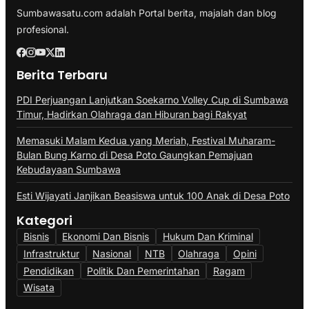
Sumbawasatu.com adalah Portal berita, majalah dan blog
profesional.
Berita Terbaru
PDI Perjuangan Lanjutkan Soekarno Volley Cup di Sumbawa
Timur, Hadirkan Olahraga dan Hiburan bagi Rakyat
Memasuki Malam Kedua yang Meriah, Festival Muharam-
Bulan Bung Karno di Desa Poto Gaungkan Pemajuan
Kebudayaan Sumbawa
Esti Wijayati Janjikan Beasiswa untuk 100 Anak di Desa Poto
Kategori
Bisnis
Ekonomi Dan Bisnis
Hukum Dan Kriminal
Infrastruktur
Nasional
NTB
Olahraga
Opini
Pendidikan
Politik Dan Pemerintahan
Ragam
Wisata