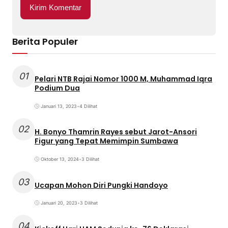
Berita Populer
01
Pelari NTB Rajai Nomor 1000 M, Muhammad Iqra
Podium Dua
Januari 13, 2023
•
4 Dilihat
02
H. Bonyo Thamrin Rayes sebut Jarot-Ansori
Figur yang Tepat Memimpin Sumbawa
Oktober 13, 2024
•
3 Dilihat
03
Ucapan Mohon Diri Pungki Handoyo
Januari 20, 2023
•
3 Dilihat
04