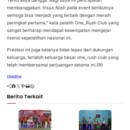
Tentu saya bangga. Bagi saya ini pencapaian
membanggakan. Insya Allah pada event berikutnya
semoga bisa menjadi yang terbaik dengan meraih
peringkat pertama,” kata pelatih One_Rush Club yang
sangat berharap mendapat kesempatan mengejar
lisensi kepelatihan nasional ini.
Prestasi ini juga katanya tidak lepas dari dukungan
keluarga, terlebih keluarga besar one_rush club yang
telah membersamai perjuangan selama ini.(R)
Headline
Facebook
Twitter
Pinterest
Mail
WhatsApp
Berita Terkait
Olahraga
Olahraga