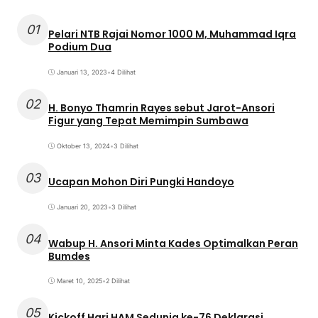
01
Pelari NTB Rajai Nomor 1000 M, Muhammad Iqra
Podium Dua
Januari 13, 2023
•
4 Dilihat
02
H. Bonyo Thamrin Rayes sebut Jarot-Ansori
Figur yang Tepat Memimpin Sumbawa
Oktober 13, 2024
•
3 Dilihat
03
Ucapan Mohon Diri Pungki Handoyo
Januari 20, 2023
•
3 Dilihat
04
Wabup H. Ansori Minta Kades Optimalkan Peran
Bumdes
Maret 10, 2025
•
2 Dilihat
05
Kickoff Hari HAM Sedunia ke-76 Deklarasi