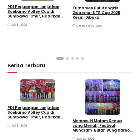
G
T
PDI Perjuangan Lanjutkan
Turnamen Bulutangkis
N
Soekarno Volley Cup di
Gubernur NTB Cup 2025
Sumbawa Timur, Hadirkan
Resmi Dibuka
Olahraga dan Hiburan bagi
Rakyat
Juli 3, 2026
Desember 15, 2025
Berita Terbaru
E
Olahraga
B
D
PDI Perjuangan Lanjutkan
Ragam
Soekarno Volley Cup di
Sumbawa Timur, Hadirkan
Memasuki Malam Kedua
Olahraga dan Hiburan bagi
yang Meriah, Festival
Rakyat
Juli 3, 2026
Muharam-Bulan Bung Karno
di Desa Poto Gaungkan
Pemajuan Kebudayaan
Juni 22, 2026