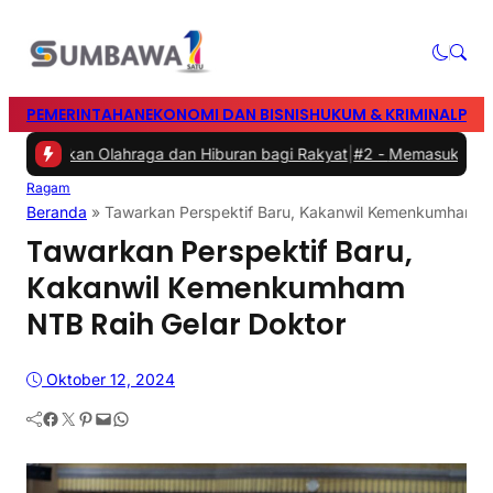
PEMERINTAHAN
EKONOMI DAN BISNIS
HUKUM & KRIMINAL
PEN
adirkan Olahraga dan Hiburan bagi Rakyat
|
#2 -
Memasuki Malam Ked
Ragam
Beranda
»
Tawarkan Perspektif Baru, Kakanwil Kemenkumham N
Tawarkan Perspektif Baru,
Kakanwil Kemenkumham
NTB Raih Gelar Doktor
Oktober 12, 2024
Facebook
Twitter
Pinterest
Mail
WhatsApp