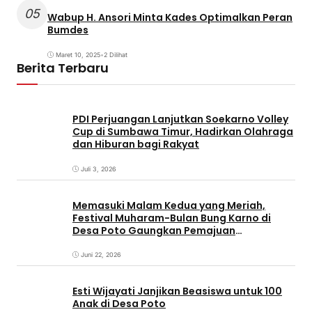
05
Wabup H. Ansori Minta Kades Optimalkan Peran
Bumdes
Maret 10, 2025
•
2 Dilihat
Berita Terbaru
PDI Perjuangan Lanjutkan Soekarno Volley
Cup di Sumbawa Timur, Hadirkan Olahraga
dan Hiburan bagi Rakyat
Juli 3, 2026
Memasuki Malam Kedua yang Meriah,
Festival Muharam-Bulan Bung Karno di
Desa Poto Gaungkan Pemajuan
Kebudayaan Sumbawa
Juni 22, 2026
Esti Wijayati Janjikan Beasiswa untuk 100
Anak di Desa Poto