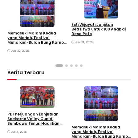
Ragam
M
d
Ragam
Esti Wijayati Janjikan
W
Beasiswa untuk 100 Anak di
D
Memasuki Malam Kedua
Desa Poto
K
yang Meriah, Festival
Muharam-Bulan Bung Karno
Juni 21, 2026
di Desa Poto Gaungkan
Pemajuan Kebudayaan
Juni 22, 2026
Sumbawa
Berita Terbaru
Olahraga
PDI Perjuangan Lanjutkan
Ragam
E
Soekarno Volley Cup di
B
Sumbawa Timur, Hadirkan
Memasuki Malam Kedua
D
Olahraga dan Hiburan bagi
yang Meriah, Festival
Rakyat
Juli 3, 2026
Muharam-Bulan Bung Karno