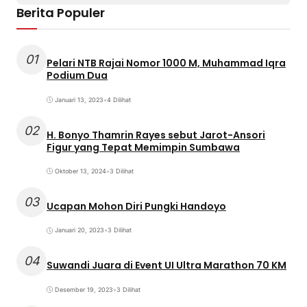
Berita Populer
01
Pelari NTB Rajai Nomor 1000 M, Muhammad Iqra
Podium Dua
Januari 13, 2023
•
4 Dilihat
02
H. Bonyo Thamrin Rayes sebut Jarot-Ansori
Figur yang Tepat Memimpin Sumbawa
Oktober 13, 2024
•
3 Dilihat
03
Ucapan Mohon Diri Pungki Handoyo
Januari 20, 2023
•
3 Dilihat
04
Suwandi Juara di Event UI Ultra Marathon 70 KM
Desember 19, 2023
•
3 Dilihat