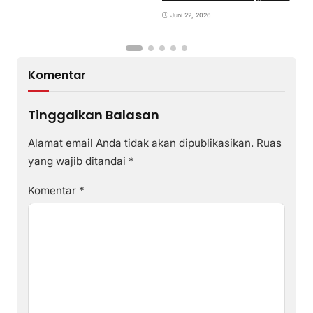
di Desa Poto Gaungkan
Pemajuan Kebudayaan
Juni 22, 2026
Sumbawa
Komentar
Tinggalkan Balasan
Alamat email Anda tidak akan dipublikasikan.
Ruas
yang wajib ditandai
*
Komentar
*