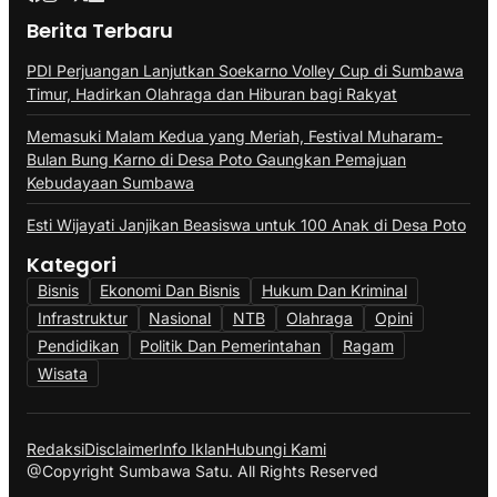
Berita Terbaru
PDI Perjuangan Lanjutkan Soekarno Volley Cup di Sumbawa
Timur, Hadirkan Olahraga dan Hiburan bagi Rakyat
Memasuki Malam Kedua yang Meriah, Festival Muharam-
Bulan Bung Karno di Desa Poto Gaungkan Pemajuan
Kebudayaan Sumbawa
Esti Wijayati Janjikan Beasiswa untuk 100 Anak di Desa Poto
Kategori
Bisnis
Ekonomi Dan Bisnis
Hukum Dan Kriminal
Infrastruktur
Nasional
NTB
Olahraga
Opini
Pendidikan
Politik Dan Pemerintahan
Ragam
Wisata
Redaksi
Disclaimer
Info Iklan
Hubungi Kami
@Copyright Sumbawa Satu. All Rights Reserved