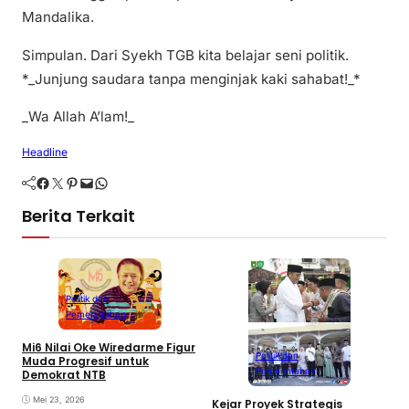
Mandalika.
Simpulan. Dari Syekh TGB kita belajar seni politik.
*_Junjung saudara tanpa menginjak kaki sahabat!_*
_Wa Allah A’lam!_
Headline
Facebook
Twitter
Pinterest
Mail
WhatsApp
Berita Terkait
Politik dan
Pemerintahan
Mi6 Nilai Oke Wiredarme Figur
Politik dan
Muda Progresif untuk
Pemerintahan
Demokrat NTB
Mei 23, 2026
Kejar Proyek Strategis
P