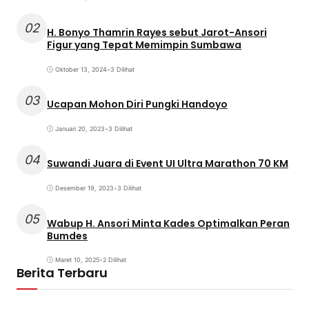
02
H. Bonyo Thamrin Rayes sebut Jarot-Ansori
Figur yang Tepat Memimpin Sumbawa
Oktober 13, 2024
•
3 Dilihat
03
Ucapan Mohon Diri Pungki Handoyo
Januari 20, 2023
•
3 Dilihat
04
Suwandi Juara di Event UI Ultra Marathon 70 KM
Desember 19, 2023
•
3 Dilihat
05
Wabup H. Ansori Minta Kades Optimalkan Peran
Bumdes
Maret 10, 2025
•
2 Dilihat
Berita Terbaru