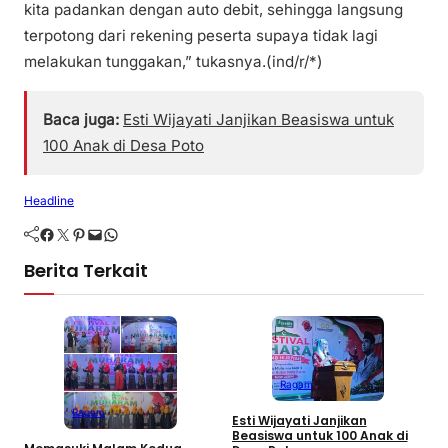
kita padankan dengan auto debit, sehingga langsung
terpotong dari rekening peserta supaya tidak lagi
melakukan tunggakan,” tukasnya.(ind/r/*)
Baca juga:
Esti Wijayati Janjikan Beasiswa untuk
100 Anak di Desa Poto
Headline
Facebook
Twitter
Pinterest
Mail
WhatsApp
Berita Terkait
Ragam
M
d
Ragam
Esti Wijayati Janjikan
W
Beasiswa untuk 100 Anak di
D