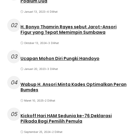
Podium Dua
Januari 13, 2023
•
4 Dilihat
02
H. Bonyo Thamrin Rayes sebut Jarot-Ansori
Figur yang Tepat Memimpin Sumbawa
Oktober 13, 2024
•
3 Dilihat
03
Ucapan Mohon Diri Pungki Handoyo
Januari 20, 2023
•
3 Dilihat
04
Wabup H. Ansori Minta Kades Optimalkan Peran
Bumdes
Maret 10, 2025
•
2 Dilihat
05
Kickoff Hari HAM Sedunia ke-76 Deklarasi
Pilkada Bagi Pemilih Pemula
September 25, 2024
•
2 Dilihat