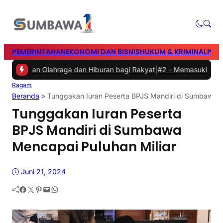
PEMERINTAHAN
EKONOMI DAN BISNIS
HUKUM & KRIMINAL
PEN
rkan Olahraga dan Hiburan bagi Rakyat
|
#2 -
Memasuki Malam Kedua
Ragam
Beranda
»
Tunggakan Iuran Peserta BPJS Mandiri di Sumbawa M
Tunggakan Iuran Peserta
BPJS Mandiri di Sumbawa
Mencapai Puluhan Miliar
Juni 21, 2024
Facebook
Twitter
Pinterest
Mail
WhatsApp