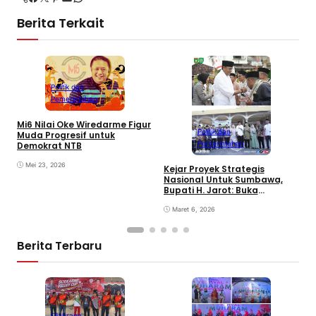
Berita Terkait
Politik dan
Pemerintahan
Mi6 Nilai Oke Wiredarme Figur
Politik dan
Muda Progresif untuk
Pemerintahan
Demokrat NTB
Mei 23, 2026
Kejar Proyek Strategis
P
Nasional Untuk Sumbawa,
K
Bupati H. Jarot: Buka
P
Lapangan Kerja dan
N
Tingkatkan Perekonomian
Maret 6, 2026
Berita Terbaru
Olahraga