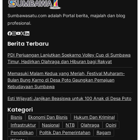
Sumbawasatu.com adalah Portal berita, majalah dan blog
profesional.
Berita Terbaru
PDI Perjuangan Lanjutkan Soekarno Volley Cup di Sumbawa
Timur, Hadirkan Olahraga dan Hiburan bagi Rakyat
Memasuki Malam Kedua yang Meriah, Festival Muharam-
Bulan Bung Karno di Desa Poto Gaungkan Pemajuan
Kebudayaan Sumbawa
Esti Wijayati Janjikan Beasiswa untuk 100 Anak di Desa Poto
Kategori
Bisnis
Ekonomi Dan Bisnis
Hukum Dan Kriminal
Infrastruktur
Nasional
NTB
Olahraga
Opini
Pendidikan
Politik Dan Pemerintahan
Ragam