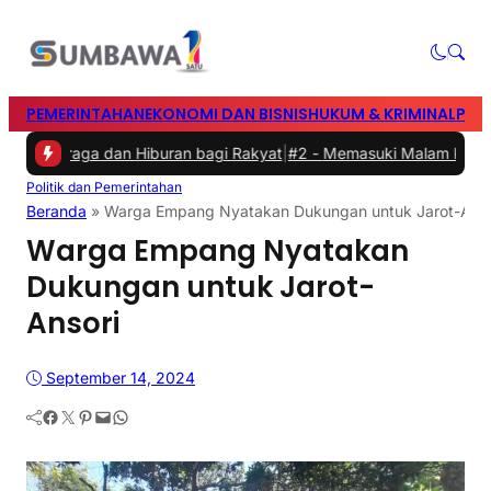
PEMERINTAHAN
EKONOMI DAN BISNIS
HUKUM & KRIMINAL
PEN
lahraga dan Hiburan bagi Rakyat
|
#2 -
Memasuki Malam Kedua yang 
Politik dan Pemerintahan
Beranda
»
Warga Empang Nyatakan Dukungan untuk Jarot-Anso
Warga Empang Nyatakan
Dukungan untuk Jarot-
Ansori
September 14, 2024
Facebook
Twitter
Pinterest
Mail
WhatsApp