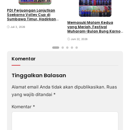
PDI Perjuangan Lanjutkan
Ragam
E
Soekarno Volley Cup di
B
Sumbawa Timur, Hadirkan
Memasuki Malam Kedua
D
Olahraga dan Hiburan bagi
yang Meriah, Festival
Rakyat
Juli 3, 2026
Muharam-Bulan Bung Karno
di Desa Poto Gaungkan
Pemajuan Kebudayaan
Juni 22, 2026
Sumbawa
Komentar
Tinggalkan Balasan
Alamat email Anda tidak akan dipublikasikan.
Ruas
yang wajib ditandai
*
Komentar
*