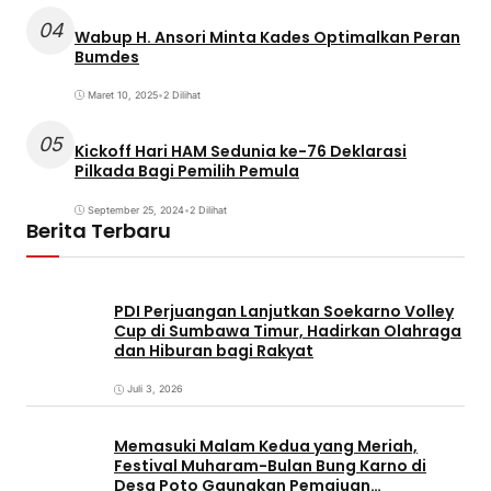
04
Wabup H. Ansori Minta Kades Optimalkan Peran
Bumdes
Maret 10, 2025
•
2 Dilihat
05
Kickoff Hari HAM Sedunia ke-76 Deklarasi
Pilkada Bagi Pemilih Pemula
September 25, 2024
•
2 Dilihat
Berita Terbaru
PDI Perjuangan Lanjutkan Soekarno Volley
Cup di Sumbawa Timur, Hadirkan Olahraga
dan Hiburan bagi Rakyat
Juli 3, 2026
Memasuki Malam Kedua yang Meriah,
Festival Muharam-Bulan Bung Karno di
Desa Poto Gaungkan Pemajuan