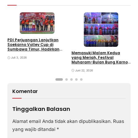
E
Olahraga
B
D
PDI Perjuangan Lanjutkan
Ragam
Soekarno Volley Cup di
Sumbawa Timur, Hadirkan
Memasuki Malam Kedua
Olahraga dan Hiburan bagi
yang Meriah, Festival
Rakyat
Juli 3, 2026
Muharam-Bulan Bung Karno
di Desa Poto Gaungkan
Pemajuan Kebudayaan
Juni 22, 2026
Sumbawa
Komentar
Tinggalkan Balasan
Alamat email Anda tidak akan dipublikasikan.
Ruas
yang wajib ditandai
*