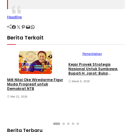
Headline
Facebook
Twitter
Pinterest
Mail
WhatsApp
Berita Terkait
Politik dan
Pemerintahan
Kejar Proyek Strategis
P
Politik dan
Nasional Untuk Sumbawa,
K
Pemerintahan
Bupati H. Jarot: Buka
P
Lapangan Kerja dan
N
Mi6 Nilai Oke Wiredarme Figur
Tingkatkan Perekonomian
Maret 6, 2026
Muda Progresif untuk
Demokrat NTB
Mei 23, 2026
Berita Terbaru