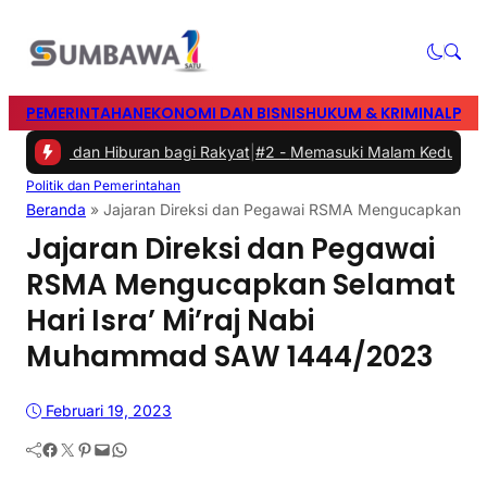
PEMERINTAHAN
EKONOMI DAN BISNIS
HUKUM & KRIMINAL
PEN
hraga dan Hiburan bagi Rakyat
|
#2 -
Memasuki Malam Kedua yang Me
Politik dan Pemerintahan
Beranda
»
Jajaran Direksi dan Pegawai RSMA Mengucapkan Sel
Jajaran Direksi dan Pegawai
RSMA Mengucapkan Selamat
Hari Isra’ Mi’raj Nabi
Muhammad SAW 1444/2023
Februari 19, 2023
Facebook
Twitter
Pinterest
Mail
WhatsApp