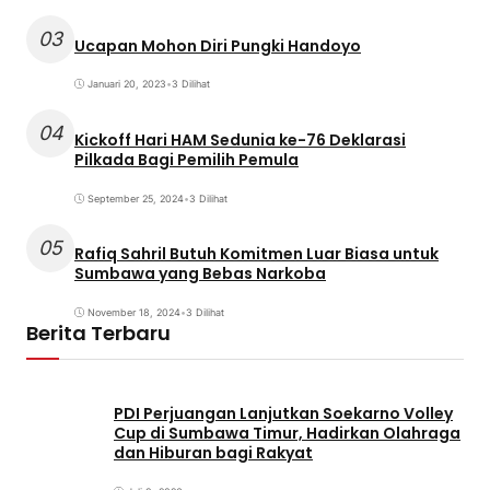
03
Ucapan Mohon Diri Pungki Handoyo
Januari 20, 2023
•
3 Dilihat
04
Kickoff Hari HAM Sedunia ke-76 Deklarasi
Pilkada Bagi Pemilih Pemula
September 25, 2024
•
3 Dilihat
05
Rafiq Sahril Butuh Komitmen Luar Biasa untuk
Sumbawa yang Bebas Narkoba
November 18, 2024
•
3 Dilihat
Berita Terbaru
PDI Perjuangan Lanjutkan Soekarno Volley
Cup di Sumbawa Timur, Hadirkan Olahraga
dan Hiburan bagi Rakyat