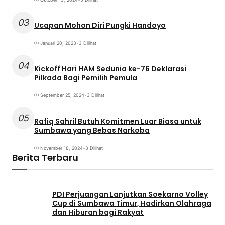
03
Ucapan Mohon Diri Pungki Handoyo
Januari 20, 2023
•
3 Dilihat
04
Kickoff Hari HAM Sedunia ke-76 Deklarasi
Pilkada Bagi Pemilih Pemula
September 25, 2024
•
3 Dilihat
05
Rafiq Sahril Butuh Komitmen Luar Biasa untuk
Sumbawa yang Bebas Narkoba
November 18, 2024
•
3 Dilihat
Berita Terbaru
PDI Perjuangan Lanjutkan Soekarno Volley
Cup di Sumbawa Timur, Hadirkan Olahraga
dan Hiburan bagi Rakyat