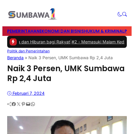
PEMERINTAHAN
EKONOMI DAN BISNIS
HUKUM & KRIMINAL
PEN
raga dan Hiburan bagi Rakyat
|
#2 -
Memasuki Malam Kedua yang Mer
Politik dan Pemerintahan
Beranda
»
Naik 3 Persen, UMK Sumbawa Rp 2,4 Juta
Naik 3 Persen, UMK Sumbawa
Rp 2,4 Juta
Februari 7, 2024
Facebook
Twitter
Pinterest
Mail
WhatsApp