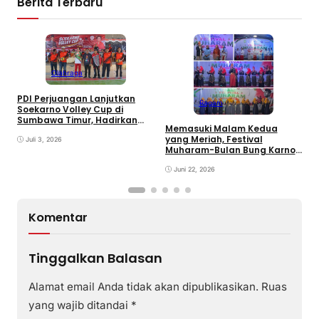
Berita Terbaru
Olahraga
PDI Perjuangan Lanjutkan
Ragam
E
Soekarno Volley Cup di
B
Sumbawa Timur, Hadirkan
Memasuki Malam Kedua
D
Olahraga dan Hiburan bagi
yang Meriah, Festival
Rakyat
Juli 3, 2026
Muharam-Bulan Bung Karno
di Desa Poto Gaungkan
Pemajuan Kebudayaan
Juni 22, 2026
Sumbawa
Komentar
Tinggalkan Balasan
Alamat email Anda tidak akan dipublikasikan.
Ruas
yang wajib ditandai
*