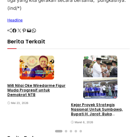
tiga yang kita gerakan secara bersama,” pungkasnya.
(ind/*)
Headline
Facebook
Twitter
Pinterest
Mail
WhatsApp
Berita Terkait
Politik dan
Pemerintahan
Mi6 Nilai Oke Wiredarme Figur
Politik dan
Muda Progresif untuk
Pemerintahan
Demokrat NTB
Mei 23, 2026
Kejar Proyek Strategis
P
Nasional Untuk Sumbawa,
K
Bupati H. Jarot: Buka
P
Lapangan Kerja dan
N
Tingkatkan Perekonomian
Maret 6, 2026