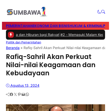
PEMERINTAHAN
EKONOMI DAN BISNIS
HUKUM & KRIMINAL
PEN
ahraga dan Hiburan bagi Rakyat
|
#2 -
Memasuki Malam Kedua yang M
Politik dan Pemerintahan
Beranda
»
Rafiq-Sahril Akan Perkuat Nilai-nilai Keagamaan dan
Rafiq-Sahril Akan Perkuat
Nilai-nilai Keagamaan dan
Kebudayaan
Agustus 13, 2024
Facebook
Twitter
Pinterest
Mail
WhatsApp