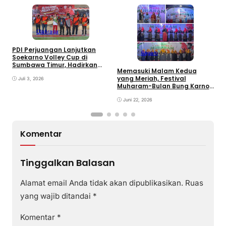
Olahraga
PDI Perjuangan Lanjutkan
Ragam
E
Soekarno Volley Cup di
B
Sumbawa Timur, Hadirkan
Memasuki Malam Kedua
D
Olahraga dan Hiburan bagi
yang Meriah, Festival
Rakyat
Juli 3, 2026
Muharam-Bulan Bung Karno
di Desa Poto Gaungkan
Pemajuan Kebudayaan
Juni 22, 2026
Sumbawa
Komentar
Tinggalkan Balasan
Alamat email Anda tidak akan dipublikasikan.
Ruas
yang wajib ditandai
*
Komentar
*