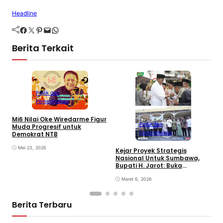
Headline
Facebook
Twitter
Pinterest
Mail
WhatsApp
Berita Terkait
Politik dan
Pemerintahan
Mi6 Nilai Oke Wiredarme Figur
Politik dan
Muda Progresif untuk
Pemerintahan
Demokrat NTB
Mei 23, 2026
Kejar Proyek Strategis
P
Nasional Untuk Sumbawa,
K
Bupati H. Jarot: Buka
P
Lapangan Kerja dan
N
Tingkatkan Perekonomian
Maret 6, 2026
Berita Terbaru